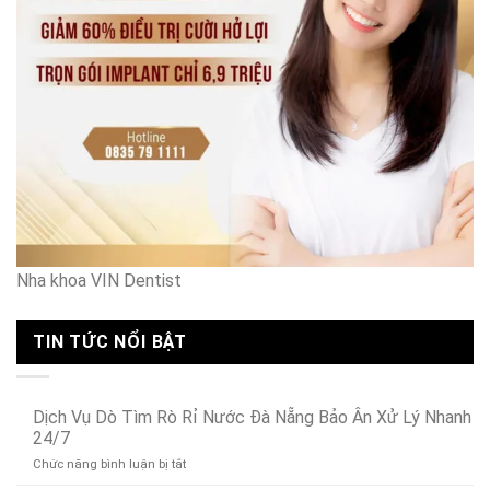
Nội
Nha khoa VIN Dentist
TIN TỨC NỔI BẬT
Dịch Vụ Dò Tìm Rò Rỉ Nước Đà Nẵng Bảo Ân Xử Lý Nhanh
24/7
ở
Chức năng bình luận bị tắt
Dịch