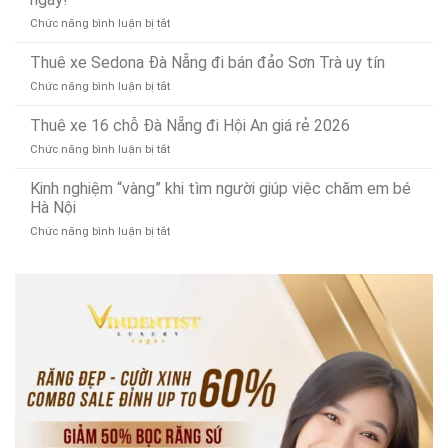
(Phục
ty
bằng
gọn
vụ
ở
Chức năng bình luận bị tắt
thu
điện
24/7)
Thay
mua
bền
ổ
Thuê xe Sedona Đà Nẵng đi bán đảo Sơn Trà uy tín
phế
bỉ,
cứng
liệu
đa
ở
Chức năng bình luận bị tắt
MacBook
tây
năng
Thuê
tại
ninh
xe
Thuê xe 16 chỗ Đà Nẵng đi Hội An giá rẻ 2026
Đà
uy
Sedona
Nẵng:
tín
ở
Chức năng bình luận bị tắt
Đà
Nâng
Thuê
Nẵng
cấp
xe
Kinh nghiệm “vàng” khi tìm người giúp việc chăm em bé
đi
SSD
16
Hà Nội
bán
lấy
chỗ
đảo
ngay!
ở
Chức năng bình luận bị tắt
Đà
Sơn
Kinh
Nẵng
Trà
nghiệm
đi
uy
“vàng”
Hội
tín
khi
An
tìm
giá
người
rẻ
giúp
2026
việc
chăm
em
bé
Hà