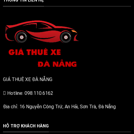
THÔNG TIN LIÊN HỆ
điện
24/7)
bền
bỉ,
đa
năng
GIÁ THUÊ XE ĐÀ NẴNG
Hotline: 098.110.6162
Địa chỉ: 16 Nguyễn Công Trứ, An Hải, Sơn Trà, Đà Nẵng
HỖ TRỢ KHÁCH HÀNG