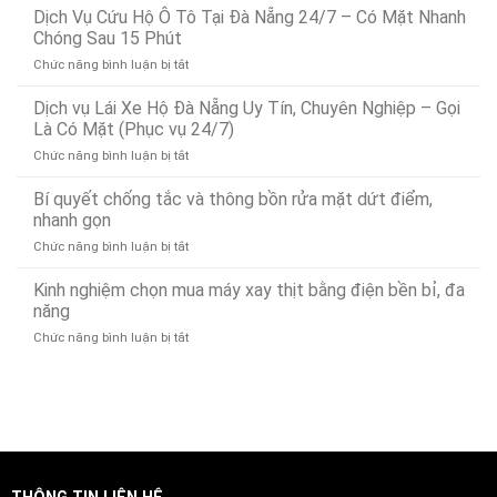
Vụ
Dịch Vụ Cứu Hộ Ô Tô Tại Đà Nẵng 24/7 – Có Mặt Nhanh
Dò
Chóng Sau 15 Phút
Tìm
ở
Chức năng bình luận bị tắt
Rò
Dịch
Rỉ
Vụ
Dịch vụ Lái Xe Hộ Đà Nẵng Uy Tín, Chuyên Nghiệp – Gọi
Nước
Cứu
Đà
Là Có Mặt (Phục vụ 24/7)
Hộ
Nẵng
ở
Chức năng bình luận bị tắt
Ô
Bảo
Dịch
Tô
Ân
vụ
Bí quyết chống tắc và thông bồn rửa mặt dứt điểm,
Tại
Xử
Lái
Đà
nhanh gọn
Lý
Xe
Nẵng
Nhanh
ở
Chức năng bình luận bị tắt
Hộ
24/7
24/7
Bí
Đà
–
quyết
Kinh nghiệm chọn mua máy xay thịt bằng điện bền bỉ, đa
Nẵng
Có
chống
Uy
năng
Mặt
tắc
Tín,
Nhanh
ở
Chức năng bình luận bị tắt
và
Chuyên
Chóng
Kinh
thông
Nghiệp
Sau
nghiệm
bồn
–
15
chọn
rửa
Gọi
Phút
mua
mặt
Là
máy
dứt
Có
xay
điểm,
Mặt
thịt
nhanh
(Phục
bằng
gọn
vụ