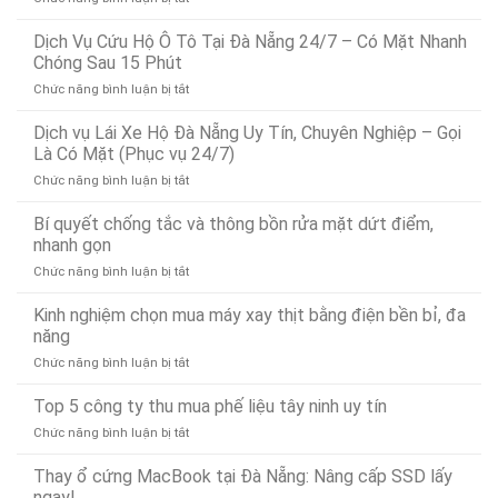
Dịch
Vụ
Dịch Vụ Cứu Hộ Ô Tô Tại Đà Nẵng 24/7 – Có Mặt Nhanh
Dò
Chóng Sau 15 Phút
Tìm
ở
Chức năng bình luận bị tắt
Rò
Dịch
Rỉ
Vụ
Dịch vụ Lái Xe Hộ Đà Nẵng Uy Tín, Chuyên Nghiệp – Gọi
Nước
Cứu
Đà
Là Có Mặt (Phục vụ 24/7)
Hộ
Nẵng
ở
Chức năng bình luận bị tắt
Ô
Bảo
Dịch
Tô
Ân
vụ
Bí quyết chống tắc và thông bồn rửa mặt dứt điểm,
Tại
Xử
Lái
Đà
nhanh gọn
Lý
Xe
Nẵng
Nhanh
ở
Chức năng bình luận bị tắt
Hộ
24/7
24/7
Bí
Đà
–
quyết
Kinh nghiệm chọn mua máy xay thịt bằng điện bền bỉ, đa
Nẵng
Có
chống
Uy
năng
Mặt
tắc
Tín,
Nhanh
ở
Chức năng bình luận bị tắt
và
Chuyên
Chóng
Kinh
thông
Nghiệp
Sau
nghiệm
Top 5 công ty thu mua phế liệu tây ninh uy tín
bồn
–
15
chọn
rửa
Gọi
Phút
ở
Chức năng bình luận bị tắt
mua
mặt
Là
Top
máy
dứt
Có
5
Thay ổ cứng MacBook tại Đà Nẵng: Nâng cấp SSD lấy
xay
điểm,
Mặt
công
ngay!
thịt
nhanh