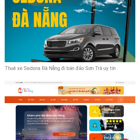
Thuê xe Sedona Đà Nẵng đi bán đảo Sơn Trà uy tín