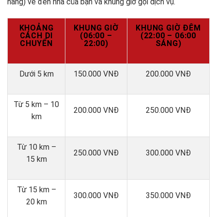
hàng) về đến nhà của bạn và khung giờ gọi dịch vụ.
KHOẢNG
KHUNG GIỜ
KHUNG GIỜ ĐÊM
CÁCH DI
(06:00 –
(22:00 – 06:00
CHUYỂN
22:00)
SÁNG)
Dưới 5 km
150.000 VNĐ
200.000 VNĐ
Từ 5 km – 10
200.000 VNĐ
250.000 VNĐ
km
Từ 10 km –
250.000 VNĐ
300.000 VNĐ
15 km
Từ 15 km –
300.000 VNĐ
350.000 VNĐ
20 km