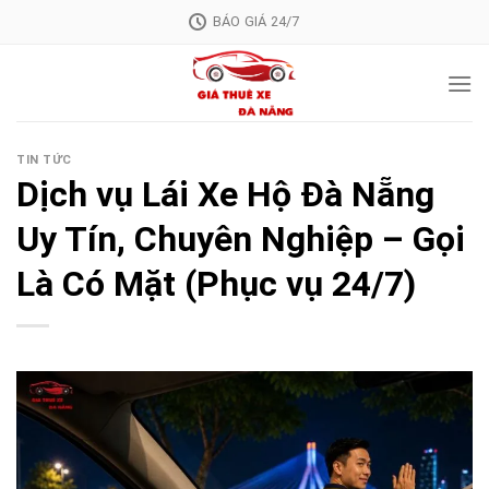
Skip
BÁO GIÁ 24/7
to
content
TIN TỨC
Dịch vụ Lái Xe Hộ Đà Nẵng
Uy Tín, Chuyên Nghiệp – Gọi
Là Có Mặt (Phục vụ 24/7)