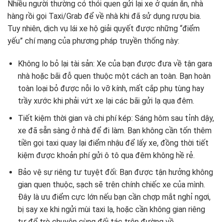
Nhiều người thường có thói quen gửi lại xe ở quán ăn, nhà
hàng rồi gọi Taxi/Grab để về nhà khi đã sử dụng rượu bia.
Tuy nhiên, dịch vụ lái xe hộ giải quyết được những “điểm
yếu” chí mạng của phương pháp truyền thống này:
Không lo bỏ lại tài sản: Xe của bạn được đưa về tận gara
nhà hoặc bãi đỗ quen thuộc một cách an toàn. Bạn hoàn
toàn loại bỏ được nỗi lo vỡ kính, mất cắp phụ tùng hay
trầy xước khi phải vứt xe lại các bãi gửi lạ qua đêm.
Tiết kiệm thời gian và chi phí kép: Sáng hôm sau tỉnh dậy,
xe đã sẵn sàng ở nhà để đi làm. Bạn không cần tốn thêm
tiền gọi taxi quay lại điểm nhậu để lấy xe, đồng thời tiết
kiệm được khoản phí gửi ô tô qua đêm không hề rẻ.
Bảo vệ sự riêng tư tuyệt đối: Bạn được tận hưởng không
gian quen thuộc, sạch sẽ trên chính chiếc xe của mình.
Đây là ưu điểm cực lớn nếu bạn cần chợp mắt nghỉ ngơi,
bị say xe khi ngửi mùi taxi lạ, hoặc cần không gian riêng
tư để trò chuyện cùng đối tác trên đường về.