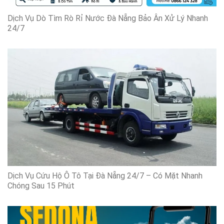
Dịch Vụ Dò Tìm Rò Rỉ Nước Đà Nẵng Bảo Ân Xử Lý Nhanh
24/7
Dịch Vụ Cứu Hộ Ô Tô Tại Đà Nẵng 24/7 – Có Mặt Nhanh
Chóng Sau 15 Phút