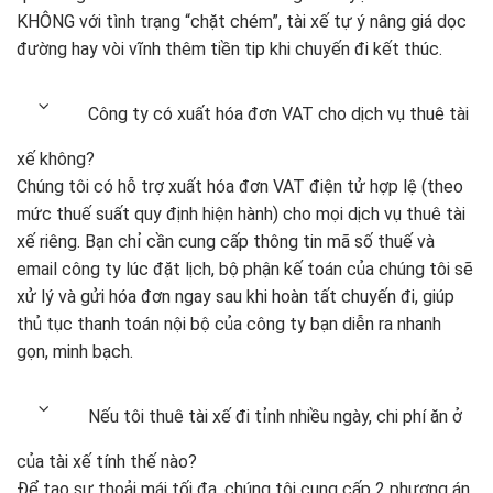
KHÔNG với tình trạng “chặt chém”, tài xế tự ý nâng giá dọc
đường hay vòi vĩnh thêm tiền tip khi chuyến đi kết thúc.
Công ty có xuất hóa đơn VAT cho dịch vụ thuê tài
xế không?
Chúng tôi có hỗ trợ xuất hóa đơn VAT điện tử hợp lệ (theo
mức thuế suất quy định hiện hành) cho mọi dịch vụ thuê tài
xế riêng. Bạn chỉ cần cung cấp thông tin mã số thuế và
email công ty lúc đặt lịch, bộ phận kế toán của chúng tôi sẽ
xử lý và gửi hóa đơn ngay sau khi hoàn tất chuyến đi, giúp
thủ tục thanh toán nội bộ của công ty bạn diễn ra nhanh
gọn, minh bạch.
Nếu tôi thuê tài xế đi tỉnh nhiều ngày, chi phí ăn ở
của tài xế tính thế nào?
Để tạo sự thoải mái tối đa, chúng tôi cung cấp 2 phương án