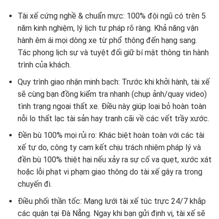
Tài xế cứng nghề & chuẩn mực: 100% đội ngũ có trên 5
năm kinh nghiệm, lý lịch tư pháp rõ ràng. Khả năng vận
hành êm ái mọi dòng xe từ phổ thông đến hạng sang.
Tác phong lịch sự và tuyệt đối giữ bí mật thông tin hành
trình của khách.
Quy trình giao nhận minh bạch: Trước khi khởi hành, tài xế
sẽ cùng bạn đồng kiểm tra nhanh (chụp ảnh/quay video)
tình trạng ngoại thất xe. Điều này giúp loại bỏ hoàn toàn
nỗi lo thất lạc tài sản hay tranh cãi về các vết trầy xước.
Đền bù 100% mọi rủi ro: Khác biệt hoàn toàn với các tài
xế tự do, công ty cam kết chịu trách nhiệm pháp lý và
đền bù 100% thiệt hại nếu xảy ra sự cố va quẹt, xước xát
hoặc lỗi phạt vi phạm giao thông do tài xế gây ra trong
chuyến đi.
Điều phối thần tốc: Mạng lưới tài xế túc trực 24/7 khắp
các quận tại Đà Nẵng. Ngay khi bạn gửi định vị, tài xế sẽ