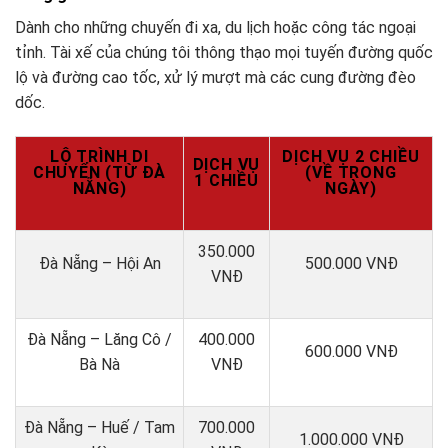
Dành cho những chuyến đi xa, du lịch hoặc công tác ngoại
tỉnh. Tài xế của chúng tôi thông thạo mọi tuyến đường quốc
lộ và đường cao tốc, xử lý mượt mà các cung đường đèo
dốc.
LỘ TRÌNH DI
DỊCH VỤ 2 CHIỀU
DỊCH VỤ
CHUYỂN (TỪ ĐÀ
(VỀ TRONG
1 CHIỀU
NẴNG)
NGÀY)
350.000
Đà Nẵng – Hội An
500.000 VNĐ
VNĐ
Đà Nẵng – Lăng Cô /
400.000
600.000 VNĐ
Bà Nà
VNĐ
Đà Nẵng – Huế / Tam
700.000
1.000.000 VNĐ