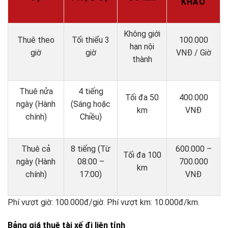
KHẢO
Không giới
Thuê theo
Tối thiểu 3
100.000
hạn nội
giờ
giờ
VNĐ / Giờ
thành
Thuê nửa
4 tiếng
Tối đa 50
400.000
ngày (Hành
(Sáng hoặc
km
VNĐ
chính)
Chiều)
Thuê cả
8 tiếng (Từ
600.000 –
Tối đa 100
ngày (Hành
08:00 –
700.000
km
chính)
17:00)
VNĐ
Phí vượt giờ: 100.000đ/giờ. Phí vượt km: 10.000đ/km.
Bảng giá thuê tài xế đi liên tỉnh