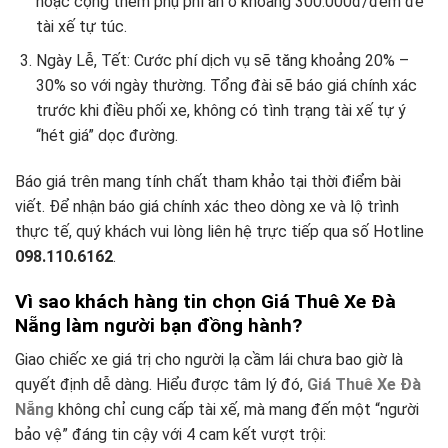
hoặc cộng thêm phụ phí ăn ở khoảng 300.000đ/đêm để
tài xế tự túc.
Ngày Lễ, Tết: Cước phí dịch vụ sẽ tăng khoảng 20% –
30% so với ngày thường. Tổng đài sẽ báo giá chính xác
trước khi điều phối xe, không có tình trạng tài xế tự ý
“hét giá” dọc đường.
Báo giá trên mang tính chất tham khảo tại thời điểm bài
viết. Để nhận báo giá chính xác theo dòng xe và lộ trình
thực tế, quý khách vui lòng liên hệ trực tiếp qua số Hotline
098.110.6162
.
Vì sao khách hàng tin chọn Giá Thuê Xe Đà
Nẵng làm người bạn đồng hành?
Giao chiếc xe giá trị cho người lạ cầm lái chưa bao giờ là
quyết định dễ dàng. Hiểu được tâm lý đó,
Giá Thuê Xe Đà
Nẵng
không chỉ cung cấp tài xế, mà mang đến một “người
bảo vệ” đáng tin cậy với 4 cam kết vượt trội: