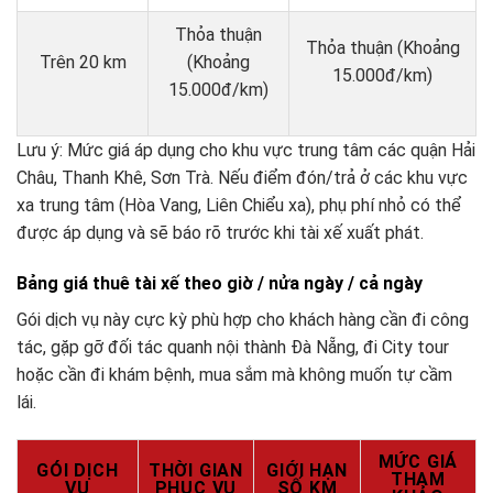
Thỏa thuận
Thỏa thuận (Khoảng
Trên 20 km
(Khoảng
15.000đ/km)
15.000đ/km)
Lưu ý: Mức giá áp dụng cho khu vực trung tâm các quận Hải
Châu, Thanh Khê, Sơn Trà. Nếu điểm đón/trả ở các khu vực
xa trung tâm (Hòa Vang, Liên Chiểu xa), phụ phí nhỏ có thể
được áp dụng và sẽ báo rõ trước khi tài xế xuất phát.
Bảng giá thuê tài xế theo giờ / nửa ngày / cả ngày
Gói dịch vụ này cực kỳ phù hợp cho khách hàng cần đi công
tác, gặp gỡ đối tác quanh nội thành Đà Nẵng, đi City tour
hoặc cần đi khám bệnh, mua sắm mà không muốn tự cầm
lái.
MỨC GIÁ
GÓI DỊCH
THỜI GIAN
GIỚI HẠN
THAM
VỤ
PHỤC VỤ
SỐ KM