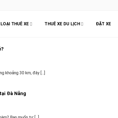
LOẠI THUÊ XE
THUÊ XE DU LỊCH
ĐẶT XE
ẻ?
g khoảng 30 km, đây [...]
tại Đà Nẵng
àm? Bạn muốn tự [...]