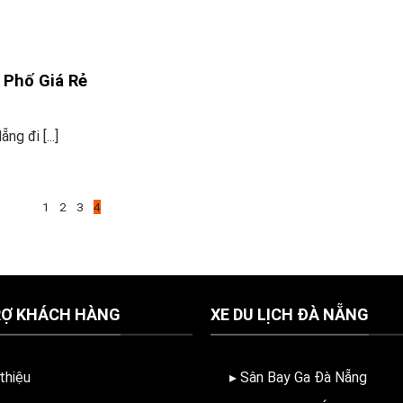
Phố Giá Rẻ
g đi [...]
1
2
3
4
RỢ KHÁCH HÀNG
XE DU LỊCH ĐÀ NẴNG
 thiệu
▸ Sân Bay Ga Đà Nẵng