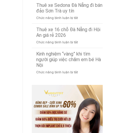
bỉ,
ổ
Thuê xe Sedona Đà Nẵng đi bán
phế
đa
cứng
liệu
đảo Sơn Trà uy tín
năng
MacBook
tây
ở
Chức năng bình luận bị tắt
tại
ninh
Thuê
Đà
uy
xe
Thuê xe 16 chỗ Đà Nẵng đi Hội
Nẵng:
tín
Sedona
Nâng
An giá rẻ 2026
Đà
cấp
ở
Chức năng bình luận bị tắt
Nẵng
SSD
Thuê
đi
lấy
xe
Kinh nghiệm “vàng” khi tìm
bán
ngay!
16
đảo
người giúp việc chăm em bé Hà
chỗ
Sơn
Nội
Đà
Trà
ở
Chức năng bình luận bị tắt
Nẵng
uy
Kinh
đi
tín
nghiệm
Hội
“vàng”
An
khi
giá
tìm
rẻ
người
2026
giúp
việc
chăm
em
bé
Hà