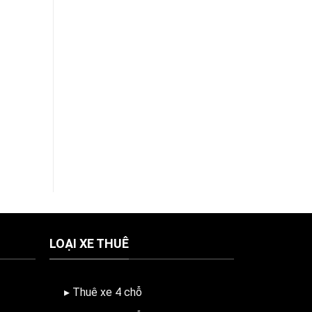
LOẠI XE THUÊ
▸ Thuê xe 4 chỗ