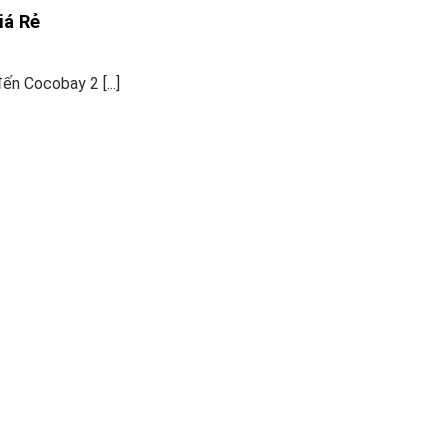
iá Rẻ
n Cocobay 2 [...]