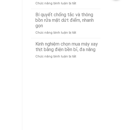
ở
Chức năng bình luận bị tắt
Tô
Xử
Dịch
Tại
Lý
vụ
Đà
Nhanh
Bí quyết chống tắc và thông
Lái
Nẵng
24/7
bồn rửa mặt dứt điểm, nhanh
Xe
24/7
gọn
Hộ
–
ở
Chức năng bình luận bị tắt
Đà
Có
Bí
Nẵng
Mặt
quyết
Uy
Nhanh
Kinh nghiệm chọn mua máy xay
chống
Tín,
Chóng
thịt bằng điện bền bỉ, đa năng
tắc
Chuyên
Sau
ở
Chức năng bình luận bị tắt
và
Nghiệp
15
Kinh
thông
–
Phút
nghiệm
bồn
Gọi
chọn
rửa
Là
mua
mặt
Có
máy
dứt
Mặt
xay
điểm,
(Phục
thịt
nhanh
vụ
bằng
gọn
24/7)
điện
bền
bỉ,
đa
năng