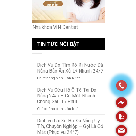
Nội
Nha khoa VIN Dentist
TIN TỨC NỔI BẬT
Dịch Vụ Dò Tìm Rò Rỉ Nước Đà
Nẵng Bảo Ân Xử Lý Nhanh 24/7
ở
Chức năng bình luận bị tắt
Dịch
Vụ
Dịch Vụ Cứu Hộ Ô Tô Tại Đà
Dò
Nẵng 24/7 – Có Mặt Nhanh
Tìm
Chóng Sau 15 Phút
Rò
ở
Chức năng bình luận bị tắt
Rỉ
Dịch
Nước
Vụ
Đà
Dịch vụ Lái Xe Hộ Đà Nẵng Uy
Cứu
Nẵng
Tín, Chuyên Nghiệp – Gọi Là Có
Hộ
Bảo
Mặt (Phục vụ 24/7)
Ô
Ân