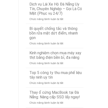
Vụ
Đà
Dịch vụ Lái Xe Hộ Đà Nẵng Uy
Cứu
Nẵng
Tín, Chuyên Nghiệp – Gọi Là Có
Hộ
Bảo
Mặt (Phục vụ 24/7)
Ô
Ân
ở
Chức năng bình luận bị tắt
Tô
Xử
Dịch
Tại
Lý
vụ
Đà
Nhanh
Bí quyết chống tắc và thông
Lái
Nẵng
24/7
bồn rửa mặt dứt điểm, nhanh
Xe
24/7
gọn
Hộ
–
ở
Chức năng bình luận bị tắt
Đà
Có
Bí
Nẵng
Mặt
quyết
Uy
Nhanh
Kinh nghiệm chọn mua máy xay
chống
Tín,
Chóng
thịt bằng điện bền bỉ, đa năng
tắc
Chuyên
Sau
ở
Chức năng bình luận bị tắt
và
Nghiệp
15
Kinh
thông
–
Phút
nghiệm
Top 5 công ty thu mua phế liệu
bồn
Gọi
chọn
rửa
Là
tây ninh uy tín
mua
mặt
Có
ở
Chức năng bình luận bị tắt
máy
dứt
Mặt
Top
xay
điểm,
(Phục
5
Thay ổ cứng MacBook tại Đà
thịt
nhanh
vụ
công
bằng
Nẵng: Nâng cấp SSD lấy ngay!
gọn
24/7)
ty
điện
ở
Chức năng bình luận bị tắt
thu
bền
Thay
mua