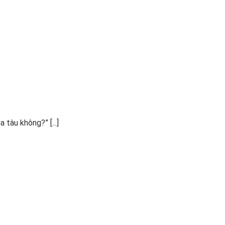
?
tàu không?” [...]