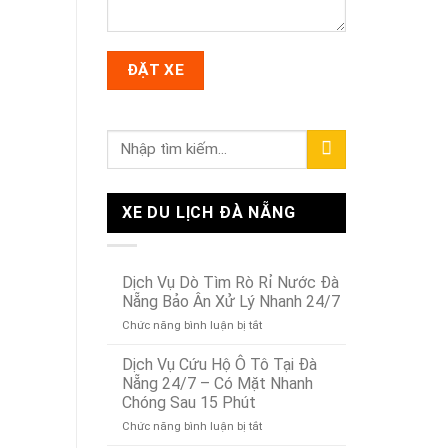
XE DU LỊCH ĐÀ NẴNG
Dịch Vụ Dò Tìm Rò Rỉ Nước Đà
Nẵng Bảo Ân Xử Lý Nhanh 24/7
ở
Chức năng bình luận bị tắt
Dịch
Vụ
Dịch Vụ Cứu Hộ Ô Tô Tại Đà
Dò
Nẵng 24/7 – Có Mặt Nhanh
Tìm
Chóng Sau 15 Phút
Rò
ở
Chức năng bình luận bị tắt
Rỉ
Dịch
Nước