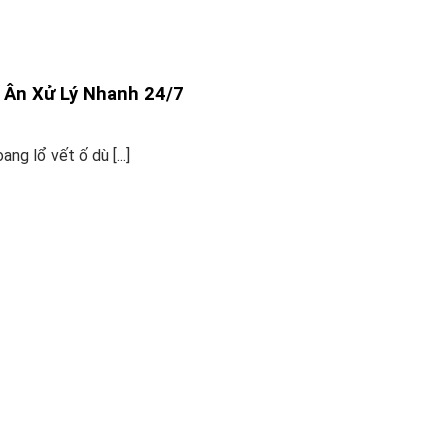
 Ân Xử Lý Nhanh 24/7
ng lổ vết ố dù [...]