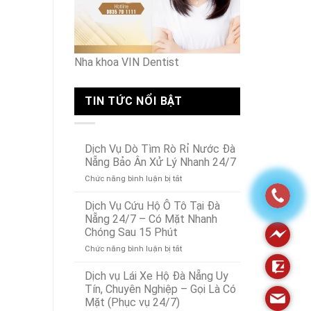
Nội
Nha khoa VIN Dentist
TIN TỨC NỔI BẬT
Dịch Vụ Dò Tìm Rò Rỉ Nước Đà
Nẵng Bảo Ân Xử Lý Nhanh 24/7
ở
Chức năng bình luận bị tắt
Dịch
Vụ
Dịch Vụ Cứu Hộ Ô Tô Tại Đà
Dò
Nẵng 24/7 – Có Mặt Nhanh
Tìm
Chóng Sau 15 Phút
Rò
ở
Chức năng bình luận bị tắt
Rỉ
Dịch
Nước
Vụ
Đà
Dịch vụ Lái Xe Hộ Đà Nẵng Uy
Cứu
Nẵng
Tín, Chuyên Nghiệp – Gọi Là Có
Hộ
Bảo
Mặt (Phục vụ 24/7)
Ô
Ân