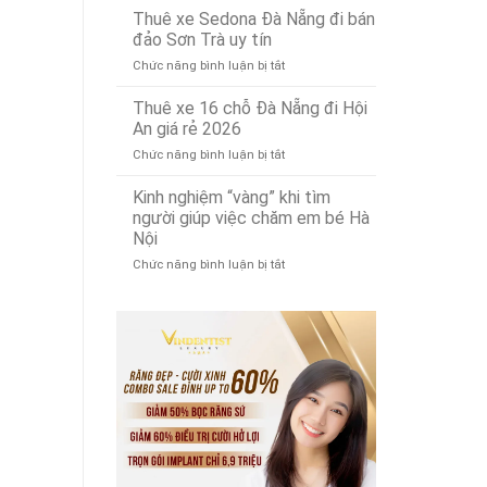
bỉ,
ổ
Thuê xe Sedona Đà Nẵng đi bán
phế
đa
cứng
liệu
đảo Sơn Trà uy tín
năng
MacBook
tây
ở
Chức năng bình luận bị tắt
tại
ninh
Thuê
Đà
uy
xe
Thuê xe 16 chỗ Đà Nẵng đi Hội
Nẵng:
tín
Sedona
Nâng
An giá rẻ 2026
Đà
cấp
ở
Chức năng bình luận bị tắt
Nẵng
SSD
Thuê
đi
lấy
xe
Kinh nghiệm “vàng” khi tìm
bán
ngay!
16
đảo
người giúp việc chăm em bé Hà
chỗ
Sơn
Nội
Đà
Trà
ở
Chức năng bình luận bị tắt
Nẵng
uy
Kinh
đi
tín
nghiệm
Hội
“vàng”
An
khi
giá
tìm
rẻ
người
2026
giúp
việc
chăm
em
bé
Hà