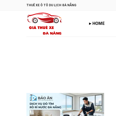
Skip
THUÊ XE Ô TÔ DU LỊCH ĐÀ NẴNG
to
content
▸ HOME