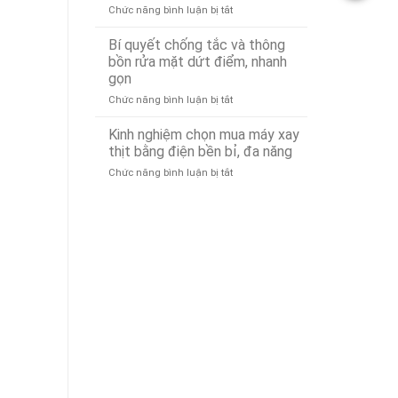
ở
Chức năng bình luận bị tắt
Tô
Xử
Dịch
Tại
Lý
vụ
Đà
Nhanh
Bí quyết chống tắc và thông
Lái
Nẵng
24/7
bồn rửa mặt dứt điểm, nhanh
Xe
24/7
gọn
Hộ
–
ở
Chức năng bình luận bị tắt
Đà
Có
Bí
Nẵng
Mặt
quyết
Uy
Nhanh
Kinh nghiệm chọn mua máy xay
chống
Tín,
Chóng
thịt bằng điện bền bỉ, đa năng
tắc
Chuyên
Sau
ở
Chức năng bình luận bị tắt
và
Nghiệp
15
Kinh
thông
–
Phút
nghiệm
bồn
Gọi
chọn
rửa
Là
mua
mặt
Có
máy
dứt
Mặt
xay
điểm,
(Phục
thịt
nhanh
vụ
bằng
gọn
24/7)
điện
bền
bỉ,
đa
năng