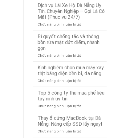
Vụ
Đà
Dịch vụ Lái Xe Hộ Đà Nẵng Uy
Cứu
Nẵng
Tín, Chuyên Nghiệp – Gọi Là Có
Hộ
Bảo
Mặt (Phục vụ 24/7)
Ô
Ân
ở
Chức năng bình luận bị tắt
Tô
Xử
Dịch
Tại
Lý
vụ
Đà
Nhanh
Bí quyết chống tắc và thông
Lái
Nẵng
24/7
bồn rửa mặt dứt điểm, nhanh
Xe
24/7
gọn
Hộ
–
ở
Chức năng bình luận bị tắt
Đà
Có
Bí
Nẵng
Mặt
quyết
Uy
Nhanh
Kinh nghiệm chọn mua máy xay
chống
Tín,
Chóng
thịt bằng điện bền bỉ, đa năng
tắc
Chuyên
Sau
ở
Chức năng bình luận bị tắt
và
Nghiệp
15
Kinh
thông
–
Phút
nghiệm
Top 5 công ty thu mua phế liệu
bồn
Gọi
chọn
rửa
Là
tây ninh uy tín
mua
mặt
Có
ở
Chức năng bình luận bị tắt
máy
dứt
Mặt
Top
xay
điểm,
(Phục
5
Thay ổ cứng MacBook tại Đà
thịt
nhanh
vụ
công
bằng
Nẵng: Nâng cấp SSD lấy ngay!
gọn
24/7)
ty
điện
ở
Chức năng bình luận bị tắt
thu
bền
Thay
mua