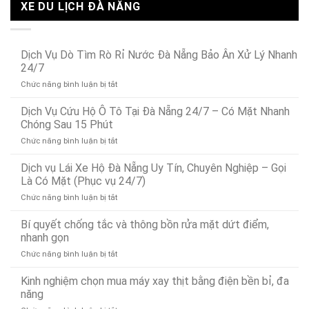
XE DU LỊCH ĐÀ NẴNG
Dịch Vụ Dò Tìm Rò Rỉ Nước Đà Nẵng Bảo Ân Xử Lý Nhanh
24/7
ở
Chức năng bình luận bị tắt
Dịch
Vụ
Dịch Vụ Cứu Hộ Ô Tô Tại Đà Nẵng 24/7 – Có Mặt Nhanh
Dò
Chóng Sau 15 Phút
Tìm
ở
Chức năng bình luận bị tắt
Rò
Dịch
Rỉ
Vụ
Dịch vụ Lái Xe Hộ Đà Nẵng Uy Tín, Chuyên Nghiệp – Gọi
Nước
Cứu
Đà
Là Có Mặt (Phục vụ 24/7)
Hộ
Nẵng
ở
Chức năng bình luận bị tắt
Ô
Bảo
Dịch
Tô
Ân
vụ
Bí quyết chống tắc và thông bồn rửa mặt dứt điểm,
Tại
Xử
Lái
Đà
nhanh gọn
Lý
Xe
Nẵng
Nhanh
ở
Chức năng bình luận bị tắt
Hộ
24/7
24/7
Bí
Đà
–
quyết
Kinh nghiệm chọn mua máy xay thịt bằng điện bền bỉ, đa
Nẵng
Có
chống
Uy
năng
Mặt
tắc
Tín,
Nhanh