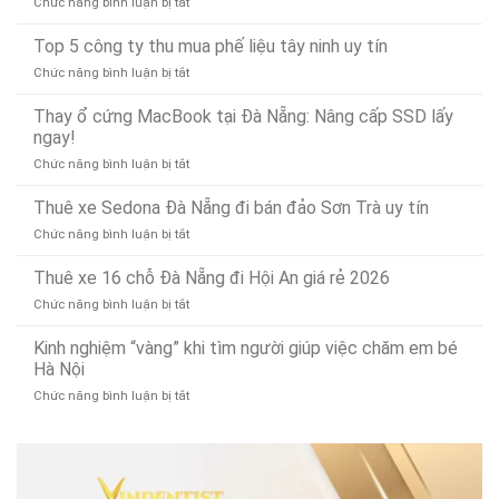
ở
Chức năng bình luận bị tắt
và
Chuyên
Chóng
Kinh
thông
Nghiệp
Sau
nghiệm
Top 5 công ty thu mua phế liệu tây ninh uy tín
bồn
–
15
chọn
rửa
Gọi
Phút
ở
Chức năng bình luận bị tắt
mua
mặt
Là
Top
máy
dứt
Có
5
Thay ổ cứng MacBook tại Đà Nẵng: Nâng cấp SSD lấy
xay
điểm,
Mặt
công
ngay!
thịt
nhanh
(Phục
ty
bằng
gọn
vụ
ở
Chức năng bình luận bị tắt
thu
điện
24/7)
Thay
mua
bền
ổ
Thuê xe Sedona Đà Nẵng đi bán đảo Sơn Trà uy tín
phế
bỉ,
cứng
liệu
đa
ở
Chức năng bình luận bị tắt
MacBook
tây
năng
Thuê
tại
ninh
xe
Thuê xe 16 chỗ Đà Nẵng đi Hội An giá rẻ 2026
Đà
uy
Sedona
Nẵng:
tín
ở
Chức năng bình luận bị tắt
Đà
Nâng
Thuê
Nẵng
cấp
xe
Kinh nghiệm “vàng” khi tìm người giúp việc chăm em bé
đi
SSD
16
Hà Nội
bán
lấy
chỗ
đảo
ngay!
ở
Chức năng bình luận bị tắt
Đà
Sơn
Kinh
Nẵng
Trà
nghiệm
đi
uy
“vàng”
Hội
tín
khi
An
tìm
giá