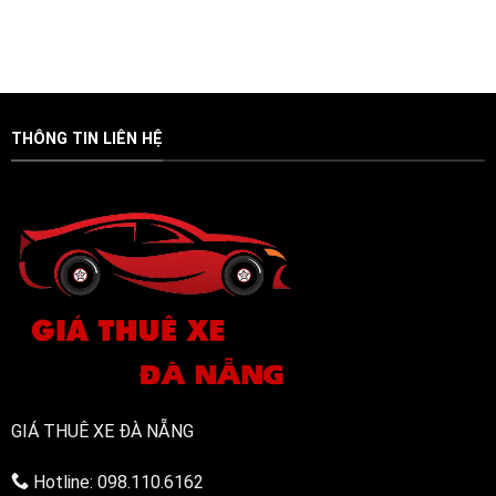
thông
Nghiệp
Sau
nghiệm
bồn
–
15
chọn
rửa
Gọi
Phút
mua
mặt
Là
máy
dứt
Có
xay
điểm,
Mặt
thịt
nhanh
(Phục
bằng
gọn
vụ
THÔNG TIN LIÊN HỆ
điện
24/7)
bền
bỉ,
đa
năng
GIÁ THUÊ XE ĐÀ NẴNG
Hotline: 098.110.6162