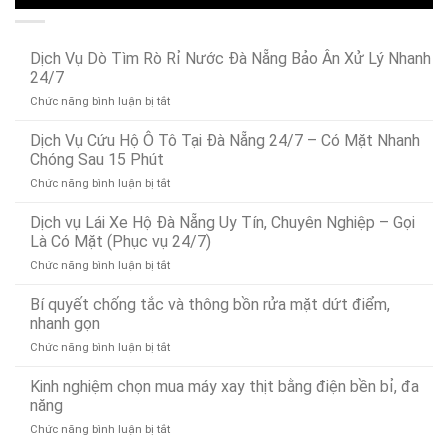
Dịch Vụ Dò Tìm Rò Rỉ Nước Đà Nẵng Bảo Ân Xử Lý Nhanh
24/7
ở
Chức năng bình luận bị tắt
Dịch
Vụ
Dịch Vụ Cứu Hộ Ô Tô Tại Đà Nẵng 24/7 – Có Mặt Nhanh
Dò
Chóng Sau 15 Phút
Tìm
ở
Chức năng bình luận bị tắt
Rò
Dịch
Rỉ
Vụ
Dịch vụ Lái Xe Hộ Đà Nẵng Uy Tín, Chuyên Nghiệp – Gọi
Nước
Cứu
Đà
Là Có Mặt (Phục vụ 24/7)
Hộ
Nẵng
ở
Chức năng bình luận bị tắt
Ô
Bảo
Dịch
Tô
Ân
vụ
Bí quyết chống tắc và thông bồn rửa mặt dứt điểm,
Tại
Xử
Lái
Đà
nhanh gọn
Lý
Xe
Nẵng
Nhanh
ở
Chức năng bình luận bị tắt
Hộ
24/7
24/7
Bí
Đà
–
quyết
Kinh nghiệm chọn mua máy xay thịt bằng điện bền bỉ, đa
Nẵng
Có
chống
Uy
năng
Mặt
tắc
Tín,
Nhanh
ở
Chức năng bình luận bị tắt
và
Chuyên
Chóng
Kinh