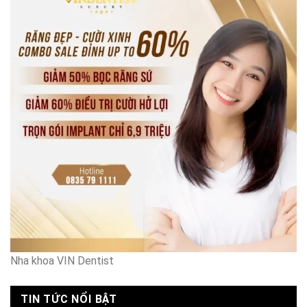
người
rẻ
giúp
2026
việc
chăm
em
bé
Hà
Nội
Nha khoa VIN Dentist
TIN TỨC NỔI BẬT