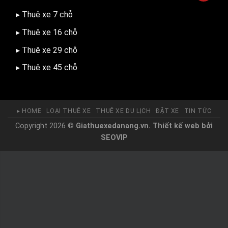
▸ Thuê xe 7 chỗ
▸ Thuê xe 16 chỗ
▸ Thuê xe 29 chỗ
▸ Thuê xe 45 chỗ
▸ HOME
LOẠI THUÊ XE
THUÊ XE DU LỊCH
ĐẶT XE
TIN TỨC
Copyright 2026 ©
Giathuexedanang.vn.
Thiết kế web
bởi
SEOVIP