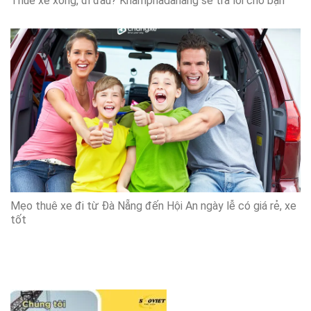
Thuê xe xong, đi đâu? Khamphadanang sẽ trả lời cho bạn
Mẹo thuê xe đi từ Đà Nẵng đến Hội An ngày lễ có giá rẻ, xe
tốt