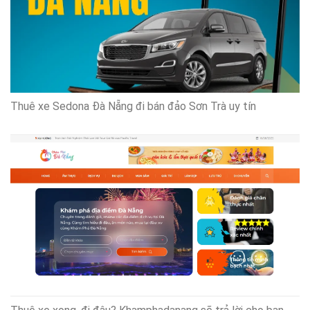
Thuê xe Sedona Đà Nẵng đi bán đảo Sơn Trà uy tín