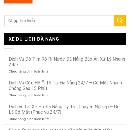
XE DU LỊCH ĐÀ NẴNG
Dịch Vụ Dò Tìm Rò Rỉ Nước Đà Nẵng Bảo Ân Xử Lý Nhanh
24/7
ở
Chức năng bình luận bị tắt
Dịch
Vụ
Dịch Vụ Cứu Hộ Ô Tô Tại Đà Nẵng 24/7 – Có Mặt Nhanh
Dò
Chóng Sau 15 Phút
Tìm
ở
Chức năng bình luận bị tắt
Rò
Dịch
Rỉ
Vụ
Dịch vụ Lái Xe Hộ Đà Nẵng Uy Tín, Chuyên Nghiệp – Gọi
Nước
Cứu
Đà
Là Có Mặt (Phục vụ 24/7)
Hộ
Nẵng
ở
Chức năng bình luận bị tắt
Ô
Bảo
Dịch
Tô
Ân
vụ
Tại