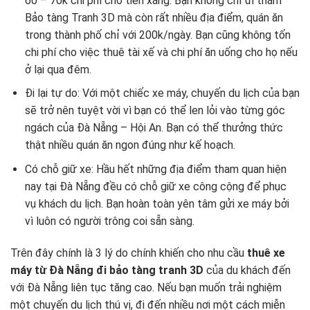
60 – 70k chi phí cho tiền xăng. Bạn không chỉ đi thăm
Bảo tàng Tranh 3D mà còn rất nhiều địa điểm, quán ăn
trong thành phố chỉ với 200k/ngày. Bạn cũng không tốn
chi phí cho việc thuê tài xế và chi phí ăn uống cho họ nếu
ở lại qua đêm.
Đi lại tự do: Với một chiếc xe máy, chuyến du lịch của bạn
sẽ trở nên tuyệt vời vì bạn có thể len lỏi vào từng góc
ngách của Đà Nẵng – Hội An. Bạn có thể thưởng thức
thật nhiều quán ăn ngon đúng như kế hoạch.
Có chỗ giữ xe: Hầu hết những địa điểm tham quan hiện
nay tại Đà Nẵng đều có chỗ giữ xe công cộng để phục
vụ khách du lịch. Bạn hoàn toàn yên tâm gửi xe máy bởi
vì luôn có người trông coi sẵn sàng.
Trên đây chính là 3 lý do chính khiến cho nhu cầu
thuê xe
máy từ Đà Nẵng đi bảo tàng tranh 3D
của du khách đến
với Đà Nẵng liên tục tăng cao. Nếu bạn muốn trải nghiệm
một chuyến du lịch thú vị, đi đến nhiều nơi một cách miễn