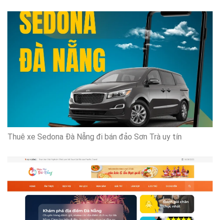
Thuê xe Sedona Đà Nẵng đi bán đảo Sơn Trà uy tín