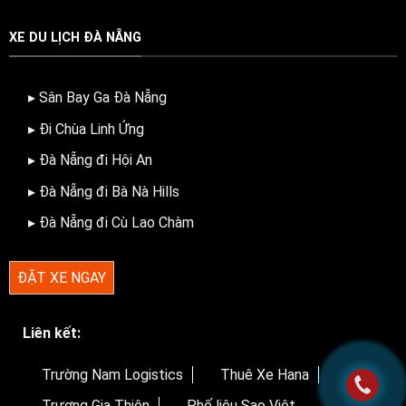
XE DU LỊCH ĐÀ NẴNG
▸ Sân Bay Ga Đà Nẵng
▸ Đi Chùa Linh Ứng
▸ Đà Nẵng đi Hội An
▸ Đà Nẵng đi Bà Nà Hills
▸ Đà Nẵng đi Cù Lao Chàm
ĐẶT XE NGAY
Liên kết:
Trường Nam Logistics
Thuê Xe Hana
Trương Gia Thiện
Phế liệu Sao Việt