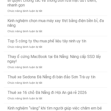
Bí quyết chống tắc và thông bồn rửa mặt dứt điểm,
Xử
Lái
Đà
nhanh gọn
Lý
Xe
Nẵng
Nhanh
ở
Chức năng bình luận bị tắt
Hộ
24/7
24/7
Bí
Đà
–
quyết
Kinh nghiệm chọn mua máy xay thịt bằng điện bền bỉ, đa
Nẵng
Có
chống
Uy
năng
Mặt
tắc
Tín,
Nhanh
ở
Chức năng bình luận bị tắt
và
Chuyên
Chóng
Kinh
thông
Nghiệp
Sau
nghiệm
Top 5 công ty thu mua phế liệu tây ninh uy tín
bồn
–
15
chọn
rửa
Gọi
Phút
ở
Chức năng bình luận bị tắt
mua
mặt
Là
Top
máy
dứt
Có
5
Thay ổ cứng MacBook tại Đà Nẵng: Nâng cấp SSD lấy
xay
điểm,
Mặt
công
ngay!
thịt
nhanh
(Phục
ty
bằng
gọn
vụ
ở
Chức năng bình luận bị tắt
thu
điện
24/7)
Thay
mua
bền
ổ
Thuê xe Sedona Đà Nẵng đi bán đảo Sơn Trà uy tín
phế
bỉ,
cứng
liệu
đa
ở
Chức năng bình luận bị tắt
MacBook
tây
năng
Thuê
tại
ninh
xe
Thuê xe 16 chỗ Đà Nẵng đi Hội An giá rẻ 2026
Đà
uy
Sedona
Nẵng:
tín
ở
Chức năng bình luận bị tắt
Đà
Nâng
Thuê
Nẵng
cấp
xe
Kinh nghiệm “vàng” khi tìm người giúp việc chăm em bé
đi
SSD
16