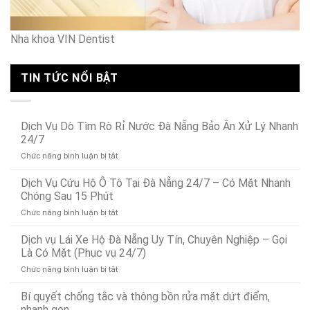
Nha khoa VIN Dentist
TIN TỨC NỔI BẬT
Dịch Vụ Dò Tìm Rò Rỉ Nước Đà Nẵng Bảo Ân Xử Lý Nhanh
24/7
ở
Chức năng bình luận bị tắt
Dịch
Vụ
Dịch Vụ Cứu Hộ Ô Tô Tại Đà Nẵng 24/7 – Có Mặt Nhanh
Dò
Chóng Sau 15 Phút
Tìm
ở
Chức năng bình luận bị tắt
Rò
Dịch
Rỉ
Vụ
Dịch vụ Lái Xe Hộ Đà Nẵng Uy Tín, Chuyên Nghiệp – Gọi
Nước
Cứu
Đà
Là Có Mặt (Phục vụ 24/7)
Hộ
Nẵng
ở
Chức năng bình luận bị tắt
Ô
Bảo
Dịch
Tô
Ân
vụ
Bí quyết chống tắc và thông bồn rửa mặt dứt điểm,
Tại
Xử
Lái
Đà
nhanh gọn
Lý