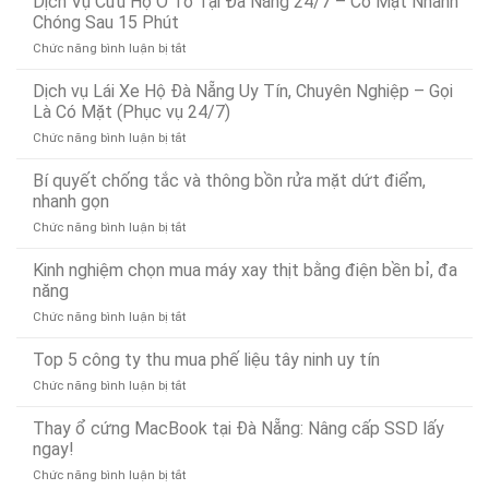
Dịch Vụ Cứu Hộ Ô Tô Tại Đà Nẵng 24/7 – Có Mặt Nhanh
Dò
Chóng Sau 15 Phút
Tìm
ở
Chức năng bình luận bị tắt
Rò
Dịch
Rỉ
Vụ
Dịch vụ Lái Xe Hộ Đà Nẵng Uy Tín, Chuyên Nghiệp – Gọi
Nước
Cứu
Đà
Là Có Mặt (Phục vụ 24/7)
Hộ
Nẵng
ở
Chức năng bình luận bị tắt
Ô
Bảo
Dịch
Tô
Ân
vụ
Bí quyết chống tắc và thông bồn rửa mặt dứt điểm,
Tại
Xử
Lái
Đà
nhanh gọn
Lý
Xe
Nẵng
Nhanh
ở
Chức năng bình luận bị tắt
Hộ
24/7
24/7
Bí
Đà
–
quyết
Kinh nghiệm chọn mua máy xay thịt bằng điện bền bỉ, đa
Nẵng
Có
chống
Uy
năng
Mặt
tắc
Tín,
Nhanh
ở
Chức năng bình luận bị tắt
và
Chuyên
Chóng
Kinh
thông
Nghiệp
Sau
nghiệm
Top 5 công ty thu mua phế liệu tây ninh uy tín
bồn
–
15
chọn
rửa
Gọi
Phút
ở
Chức năng bình luận bị tắt
mua
mặt
Là
Top
máy
dứt
Có
5
Thay ổ cứng MacBook tại Đà Nẵng: Nâng cấp SSD lấy
xay
điểm,
Mặt
công
ngay!
thịt
nhanh
(Phục
ty
bằng
gọn
vụ
ở
Chức năng bình luận bị tắt
thu
điện