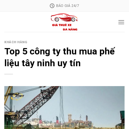
Skip
BÁO GIÁ 24/7
to
content
KHÁCH HÀNG
Top 5 công ty thu mua phế
liệu tây ninh uy tín