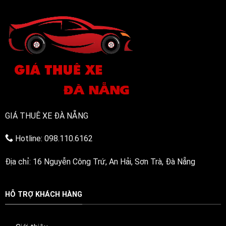
bỉ,
đa
năng
GIÁ THUÊ XE ĐÀ NẴNG
Hotline: 098.110.6162
Địa chỉ: 16 Nguyễn Công Trứ, An Hải, Sơn Trà, Đà Nẵng
HỖ TRỢ KHÁCH HÀNG