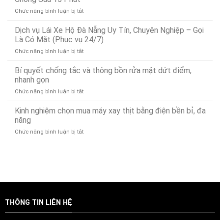
Tìm
ở
Chức năng bình luận bị tắt
Rò
Dịch
Rỉ
Vụ
Dịch vụ Lái Xe Hộ Đà Nẵng Uy Tín, Chuyên Nghiệp – Gọi
Nước
Cứu
Đà
Là Có Mặt (Phục vụ 24/7)
Hộ
Nẵng
ở
Chức năng bình luận bị tắt
Ô
Bảo
Dịch
Tô
Ân
vụ
Bí quyết chống tắc và thông bồn rửa mặt dứt điểm,
Tại
Xử
Lái
Đà
nhanh gọn
Lý
Xe
Nẵng
Nhanh
ở
Chức năng bình luận bị tắt
Hộ
24/7
24/7
Bí
Đà
–
quyết
Kinh nghiệm chọn mua máy xay thịt bằng điện bền bỉ, đa
Nẵng
Có
chống
Uy
năng
Mặt
tắc
Tín,
Nhanh
ở
Chức năng bình luận bị tắt
và
Chuyên
Chóng
Kinh
thông
Nghiệp
Sau
nghiệm
bồn
–
15
chọn
rửa
Gọi
Phút
mua
mặt
Là
máy
dứt
Có
xay
điểm,
Mặt
thịt
nhanh
(Phục
bằng
gọn
vụ
THÔNG TIN LIÊN HỆ
điện
24/7)
bền