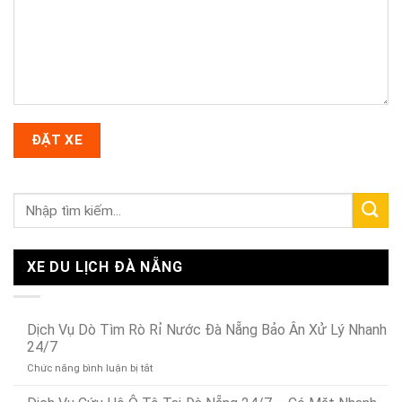
XE DU LỊCH ĐÀ NẴNG
Dịch Vụ Dò Tìm Rò Rỉ Nước Đà Nẵng Bảo Ân Xử Lý Nhanh
24/7
ở
Chức năng bình luận bị tắt
Dịch
Vụ