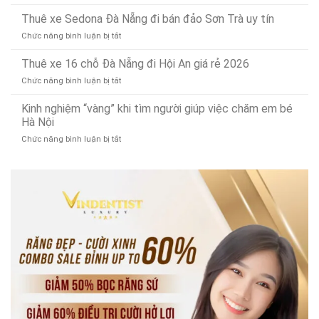
24/7)
Thay
mua
bền
ổ
Thuê xe Sedona Đà Nẵng đi bán đảo Sơn Trà uy tín
phế
bỉ,
cứng
liệu
đa
ở
Chức năng bình luận bị tắt
MacBook
tây
năng
Thuê
tại
ninh
xe
Thuê xe 16 chỗ Đà Nẵng đi Hội An giá rẻ 2026
Đà
uy
Sedona
Nẵng:
tín
ở
Chức năng bình luận bị tắt
Đà
Nâng
Thuê
Nẵng
cấp
xe
Kinh nghiệm “vàng” khi tìm người giúp việc chăm em bé
đi
SSD
16
Hà Nội
bán
lấy
chỗ
đảo
ngay!
ở
Chức năng bình luận bị tắt
Đà
Sơn
Kinh
Nẵng
Trà
nghiệm
đi
uy
“vàng”
Hội
tín
khi
An
tìm
giá
người
rẻ
giúp
2026
việc
chăm
em
bé
Hà
Nội