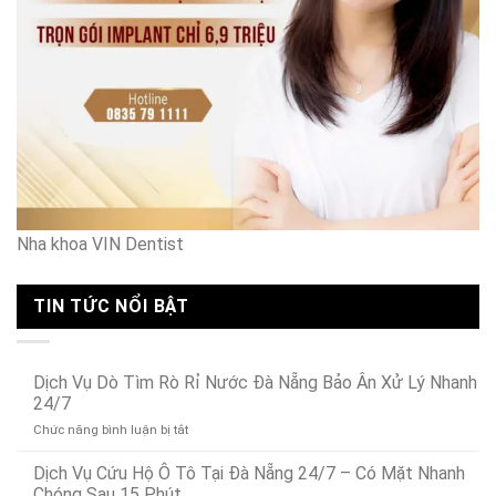
Nha khoa VIN Dentist
TIN TỨC NỔI BẬT
Dịch Vụ Dò Tìm Rò Rỉ Nước Đà Nẵng Bảo Ân Xử Lý Nhanh
24/7
ở
Chức năng bình luận bị tắt
Dịch
Vụ
Dịch Vụ Cứu Hộ Ô Tô Tại Đà Nẵng 24/7 – Có Mặt Nhanh
Dò
Chóng Sau 15 Phút