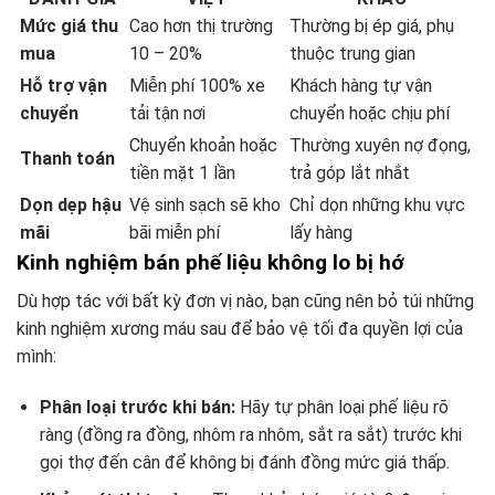
Mức giá thu
Cao hơn thị trường
Thường bị ép giá, phụ
mua
10 – 20%
thuộc trung gian
Hỗ trợ vận
Miễn phí 100% xe
Khách hàng tự vận
chuyển
tải tận nơi
chuyển hoặc chịu phí
Chuyển khoản hoặc
Thường xuyên nợ đọng,
Thanh toán
tiền mặt 1 lần
trả góp lắt nhắt
Dọn dẹp hậu
Vệ sinh sạch sẽ kho
Chỉ dọn những khu vực
mãi
bãi miễn phí
lấy hàng
Kinh nghiệm bán phế liệu không lo bị hớ
Dù hợp tác với bất kỳ đơn vị nào, bạn cũng nên bỏ túi những
kinh nghiệm xương máu sau để bảo vệ tối đa quyền lợi của
mình:
Phân loại trước khi bán:
Hãy tự phân loại phế liệu rõ
ràng (đồng ra đồng, nhôm ra nhôm, sắt ra sắt) trước khi
gọi thợ đến cân để không bị đánh đồng mức giá thấp.