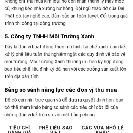
Không chỉ thu mua kim loại, họ còn nhận thanh lý máy móc
cũ, khung kèo nhà xưởng hư hỏng. Đội ngũ tháo dỡ của Đại
Phát có tay nghề cao, đảm bảo an toàn tuyệt đối trong quá
trình thi công tại công trường.
5. Công ty TNHH Môi Trường Xanh
Đây là đơn vị hoạt động theo mô hình tái chế xanh, cam kết
xử lý phế liệu tuân thủ nghiêm ngặt các quy định về bảo vệ
môi trường. Môi Trường Xanh thường ưu tiên ký hợp đồng
bao tiêu phế liệu định kỳ dài hạn với các xưởng sản xuất lớn
trên địa bàn tỉnh.
Bảng so sánh năng lực các đơn vị thu mua
Để có cái nhìn trực quan và dễ đưa ra quyết định hơn, bạn
có thể tham khảo bảng so sánh các tiêu chí cốt lõi của
những đơn vị kể trên so với mặt bằng chung:
TIÊU CHÍ
PHẾ LIỆU SAO
CÁC VỰA NHỎ LẺ
ĐÁNH GIÁ
VIỆT
KHÁC