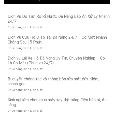
Dịch Vụ Dò Tìm Rò Rỉ Nước Đà Nẵng Bảo Ân Xử Lý Nhanh
24/7
ở
Chức năng bình luận bị tắt
Dịch
Vụ
Dịch Vụ Cứu Hộ Ô Tô Tại Đà Nẵng 24/7 – Có Mặt Nhanh
Dò
Chóng Sau 15 Phút
Tìm
ở
Chức năng bình luận bị tắt
Rò
Dịch
Rỉ
Vụ
Dịch vụ Lái Xe Hộ Đà Nẵng Uy Tín, Chuyên Nghiệp – Gọi
Nước
Cứu
Đà
Là Có Mặt (Phục vụ 24/7)
Hộ
Nẵng
ở
Chức năng bình luận bị tắt
Ô
Bảo
Dịch
Tô
Ân
vụ
Bí quyết chống tắc và thông bồn rửa mặt dứt điểm,
Tại
Xử
Lái
Đà
nhanh gọn
Lý
Xe
Nẵng
Nhanh
ở
Chức năng bình luận bị tắt
Hộ
24/7
24/7
Bí
Đà
–
quyết
Kinh nghiệm chọn mua máy xay thịt bằng điện bền bỉ, đa
Nẵng
Có
chống
Uy
năng
Mặt
tắc
Tín,
Nhanh
ở
Chức năng bình luận bị tắt
và
Chuyên
Chóng