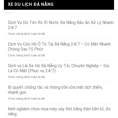
XE DU LỊCH ĐÀ NẴNG
Dịch Vụ Dò Tìm Rò Rỉ Nước Đà Nẵng Bảo Ân Xử Lý Nhanh
24/7
ở
Chức năng bình luận bị tắt
Dịch
Vụ
Dịch Vụ Cứu Hộ Ô Tô Tại Đà Nẵng 24/7 – Có Mặt Nhanh
Dò
Chóng Sau 15 Phút
Tìm
ở
Chức năng bình luận bị tắt
Rò
Dịch
Rỉ
Vụ
Dịch vụ Lái Xe Hộ Đà Nẵng Uy Tín, Chuyên Nghiệp – Gọi
Nước
Cứu
Đà
Là Có Mặt (Phục vụ 24/7)
Hộ
Nẵng
ở
Chức năng bình luận bị tắt
Ô
Bảo
Dịch
Tô
Ân
vụ
Bí quyết chống tắc và thông bồn rửa mặt dứt điểm,
Tại
Xử
Lái
Đà
nhanh gọn
Lý
Xe
Nẵng
Nhanh
ở
Chức năng bình luận bị tắt
Hộ
24/7
24/7
Bí
Đà
–
quyết
Kinh nghiệm chọn mua máy xay thịt bằng điện bền bỉ, đa
Nẵng
Có
chống
Uy
năng
Mặt
tắc
Tín,
Nhanh