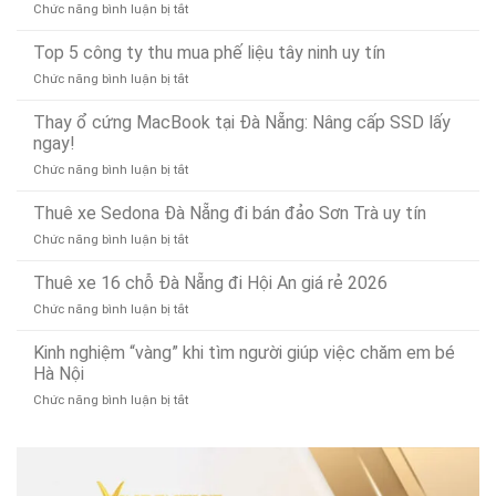
ở
Chức năng bình luận bị tắt
và
Chuyên
Chóng
Kinh
thông
Nghiệp
Sau
nghiệm
Top 5 công ty thu mua phế liệu tây ninh uy tín
bồn
–
15
chọn
rửa
Gọi
Phút
ở
Chức năng bình luận bị tắt
mua
mặt
Là
Top
máy
dứt
Có
5
Thay ổ cứng MacBook tại Đà Nẵng: Nâng cấp SSD lấy
xay
điểm,
Mặt
công
ngay!
thịt
nhanh
(Phục
ty
bằng
gọn
vụ
ở
Chức năng bình luận bị tắt
thu
điện
24/7)
Thay
mua
bền
ổ
Thuê xe Sedona Đà Nẵng đi bán đảo Sơn Trà uy tín
phế
bỉ,
cứng
liệu
đa
ở
Chức năng bình luận bị tắt
MacBook
tây
năng
Thuê
tại
ninh
xe
Thuê xe 16 chỗ Đà Nẵng đi Hội An giá rẻ 2026
Đà
uy
Sedona
Nẵng:
tín
ở
Chức năng bình luận bị tắt
Đà
Nâng
Thuê
Nẵng
cấp
xe
Kinh nghiệm “vàng” khi tìm người giúp việc chăm em bé
đi
SSD
16
Hà Nội
bán
lấy
chỗ
đảo
ngay!
ở
Chức năng bình luận bị tắt
Đà
Sơn
Kinh
Nẵng
Trà
nghiệm
đi
uy
“vàng”
Hội
tín
khi
An
tìm