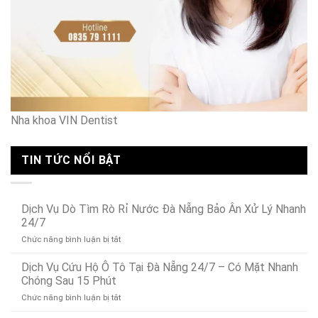
Nha khoa VIN Dentist
TIN TỨC NỔI BẬT
Dịch Vụ Dò Tìm Rò Rỉ Nước Đà Nẵng Bảo Ân Xử Lý Nhanh
24/7
ở
Chức năng bình luận bị tắt
Dịch
Vụ
Dịch Vụ Cứu Hộ Ô Tô Tại Đà Nẵng 24/7 – Có Mặt Nhanh
Dò
Chóng Sau 15 Phút
Tìm
ở
Chức năng bình luận bị tắt
Rò
Dịch
Rỉ