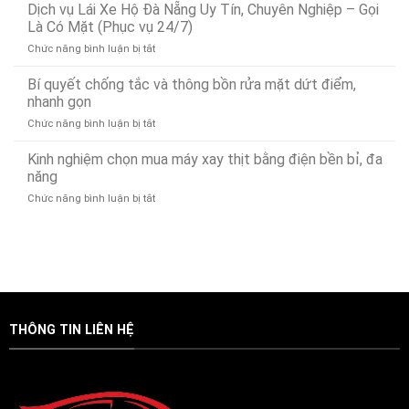
Vụ
Dịch vụ Lái Xe Hộ Đà Nẵng Uy Tín, Chuyên Nghiệp – Gọi
Nước
Cứu
Đà
Là Có Mặt (Phục vụ 24/7)
Hộ
Nẵng
ở
Chức năng bình luận bị tắt
Ô
Bảo
Dịch
Tô
Ân
vụ
Bí quyết chống tắc và thông bồn rửa mặt dứt điểm,
Tại
Xử
Lái
Đà
nhanh gọn
Lý
Xe
Nẵng
Nhanh
ở
Chức năng bình luận bị tắt
Hộ
24/7
24/7
Bí
Đà
–
quyết
Kinh nghiệm chọn mua máy xay thịt bằng điện bền bỉ, đa
Nẵng
Có
chống
Uy
năng
Mặt
tắc
Tín,
Nhanh
ở
Chức năng bình luận bị tắt
và
Chuyên
Chóng
Kinh
thông
Nghiệp
Sau
nghiệm
bồn
–
15
chọn
rửa
Gọi
Phút
mua
mặt
Là
máy
dứt
Có
xay
điểm,
Mặt
thịt
nhanh
(Phục
bằng
gọn
vụ
THÔNG TIN LIÊN HỆ
điện
24/7)
bền
bỉ,
đa
năng