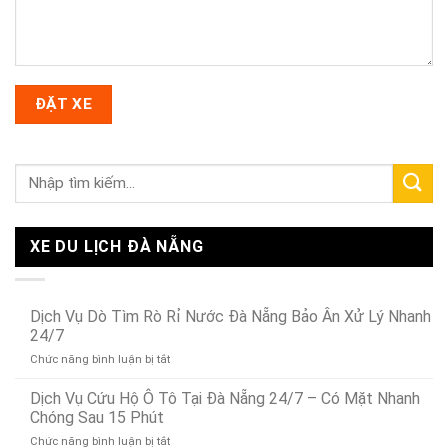
XE DU LỊCH ĐÀ NẴNG
Dịch Vụ Dò Tìm Rò Rỉ Nước Đà Nẵng Bảo Ân Xử Lý Nhanh
24/7
ở
Chức năng bình luận bị tắt
Dịch
Vụ
Dịch Vụ Cứu Hộ Ô Tô Tại Đà Nẵng 24/7 – Có Mặt Nhanh
Dò
Chóng Sau 15 Phút
Tìm
ở
Chức năng bình luận bị tắt
Rò