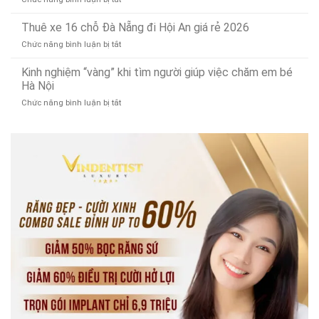
MacBook
tây
năng
Thuê
tại
ninh
xe
Thuê xe 16 chỗ Đà Nẵng đi Hội An giá rẻ 2026
Đà
uy
Sedona
Nẵng:
tín
ở
Chức năng bình luận bị tắt
Đà
Nâng
Thuê
Nẵng
cấp
xe
Kinh nghiệm “vàng” khi tìm người giúp việc chăm em bé
đi
SSD
16
Hà Nội
bán
lấy
chỗ
đảo
ngay!
ở
Chức năng bình luận bị tắt
Đà
Sơn
Kinh
Nẵng
Trà
nghiệm
đi
uy
“vàng”
Hội
tín
khi
An
tìm
giá
người
rẻ
giúp
2026
việc
chăm
em
bé
Hà
Nội