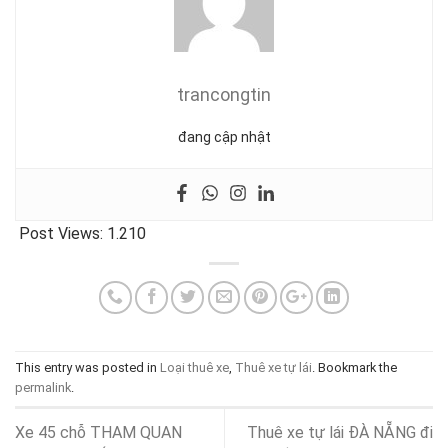
trancongtin
đang cập nhật
Post Views:
1.210
This entry was posted in
Loại thuê xe
,
Thuê xe tự lái
. Bookmark the
permalink
.
Xe 45 chỗ THAM QUAN
Thuê xe tự lái ĐÀ NẴNG đi