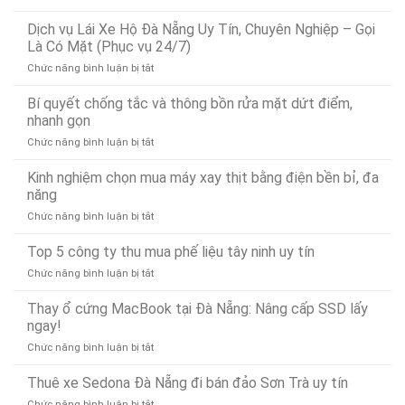
Dịch
Rỉ
Vụ
Dịch vụ Lái Xe Hộ Đà Nẵng Uy Tín, Chuyên Nghiệp – Gọi
Nước
Cứu
Đà
Là Có Mặt (Phục vụ 24/7)
Hộ
Nẵng
ở
Chức năng bình luận bị tắt
Ô
Bảo
Dịch
Tô
Ân
vụ
Bí quyết chống tắc và thông bồn rửa mặt dứt điểm,
Tại
Xử
Lái
Đà
nhanh gọn
Lý
Xe
Nẵng
Nhanh
ở
Chức năng bình luận bị tắt
Hộ
24/7
24/7
Bí
Đà
–
quyết
Kinh nghiệm chọn mua máy xay thịt bằng điện bền bỉ, đa
Nẵng
Có
chống
Uy
năng
Mặt
tắc
Tín,
Nhanh
ở
Chức năng bình luận bị tắt
và
Chuyên
Chóng
Kinh
thông
Nghiệp
Sau
nghiệm
Top 5 công ty thu mua phế liệu tây ninh uy tín
bồn
–
15
chọn
rửa
Gọi
Phút
ở
Chức năng bình luận bị tắt
mua
mặt
Là
Top
máy
dứt
Có
5
Thay ổ cứng MacBook tại Đà Nẵng: Nâng cấp SSD lấy
xay
điểm,
Mặt
công
ngay!
thịt
nhanh
(Phục
ty
bằng
gọn
vụ
ở
Chức năng bình luận bị tắt
thu
điện
24/7)
Thay
mua
bền
ổ
Thuê xe Sedona Đà Nẵng đi bán đảo Sơn Trà uy tín
phế
bỉ,
cứng
liệu
đa
ở
Chức năng bình luận bị tắt