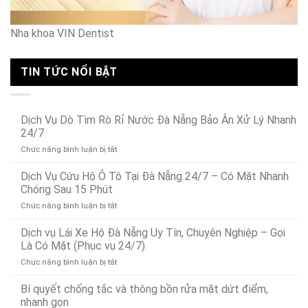
Nha khoa VIN Dentist
TIN TỨC NỔI BẬT
Dịch Vụ Dò Tìm Rò Rỉ Nước Đà Nẵng Bảo Ân Xử Lý Nhanh
24/7
ở
Chức năng bình luận bị tắt
Dịch
Vụ
Dịch Vụ Cứu Hộ Ô Tô Tại Đà Nẵng 24/7 – Có Mặt Nhanh
Dò
Chóng Sau 15 Phút
Tìm
ở
Chức năng bình luận bị tắt
Rò
Dịch
Rỉ
Vụ
Dịch vụ Lái Xe Hộ Đà Nẵng Uy Tín, Chuyên Nghiệp – Gọi
Nước
Cứu
Đà
Là Có Mặt (Phục vụ 24/7)
Hộ
Nẵng
ở
Chức năng bình luận bị tắt
Ô
Bảo
Dịch
Tô
Ân
vụ
Bí quyết chống tắc và thông bồn rửa mặt dứt điểm,
Tại
Xử
Lái
Đà
nhanh gọn
Lý