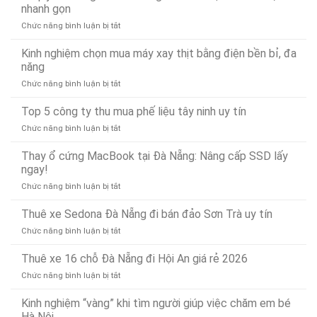
Lái
Đà
nhanh gọn
Lý
Xe
Nẵng
Nhanh
ở
Chức năng bình luận bị tắt
Hộ
24/7
24/7
Bí
Đà
–
quyết
Kinh nghiệm chọn mua máy xay thịt bằng điện bền bỉ, đa
Nẵng
Có
chống
Uy
năng
Mặt
tắc
Tín,
Nhanh
ở
Chức năng bình luận bị tắt
và
Chuyên
Chóng
Kinh
thông
Nghiệp
Sau
nghiệm
Top 5 công ty thu mua phế liệu tây ninh uy tín
bồn
–
15
chọn
rửa
Gọi
Phút
ở
Chức năng bình luận bị tắt
mua
mặt
Là
Top
máy
dứt
Có
5
Thay ổ cứng MacBook tại Đà Nẵng: Nâng cấp SSD lấy
xay
điểm,
Mặt
công
ngay!
thịt
nhanh
(Phục
ty
bằng
gọn
vụ
ở
Chức năng bình luận bị tắt
thu
điện
24/7)
Thay
mua
bền
ổ
Thuê xe Sedona Đà Nẵng đi bán đảo Sơn Trà uy tín
phế
bỉ,
cứng
liệu
đa
ở
Chức năng bình luận bị tắt
MacBook
tây
năng
Thuê
tại
ninh
xe
Thuê xe 16 chỗ Đà Nẵng đi Hội An giá rẻ 2026
Đà
uy
Sedona
Nẵng:
tín
ở
Chức năng bình luận bị tắt
Đà
Nâng
Thuê
Nẵng
cấp
xe
Kinh nghiệm “vàng” khi tìm người giúp việc chăm em bé
đi
SSD
16
Hà Nội
bán