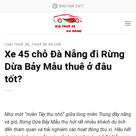
Skip
BÁO GIÁ 24/7
to
content
LOẠI THUÊ XE
,
THUÊ XE 45 CHỖ
Xe 45 chỗ Đà Nẵng đi Rừng
Dừa Bảy Mẫu thuê ở đâu
tốt?
Như một “miền Tây thu nhỏ” giữa lòng miền Trung đầy nắng
và gió, Rừng Dừa Bảy Mẫu thu hút rất nhiều khách du lịch
đến tham quan và trải nghiệm các hoạt động thú vị. Hầu hết