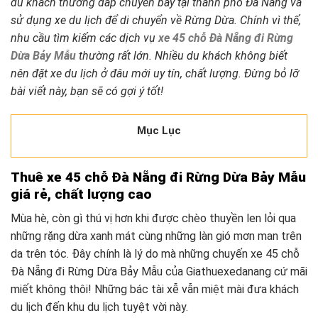
du khách thường đáp chuyến bay tại thành phố Đà Nẵng và
sử dụng xe du lịch để di chuyển về Rừng Dừa. Chính vì thế,
nhu cầu tìm kiếm các dịch vụ
xe 45 chỗ Đà Nẵng đi Rừng
Dừa Bảy Mẫu
thường rất lớn. Nhiều du khách không biết
nên đặt xe du lịch ở đâu mới uy tín, chất lượng. Đừng bỏ lỡ
bài viết này, bạn sẽ có gợi ý tốt!
Mục Lục
Thuê xe 45 chỗ Đà Nẵng đi Rừng Dừa Bảy Mẫu
giá rẻ, chất lượng cao
Mùa hè, còn gì thú vị hơn khi được chèo thuyền len lỏi qua
những rặng dừa xanh mát cùng những làn gió mơn man trên
da trên tóc. Đây chính là lý do mà những chuyến xe 45 chỗ
Đà Nẵng đi Rừng Dừa Bảy Mẫu của Giathuexedanang cứ mãi
miết không thôi! Những bác tài xễ vẫn miệt mài đưa khách
du lịch đến khu du lịch tuyệt vời này.