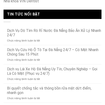
Nha khoa VIN Dentist
TIN TỨC NỔI BẬT
Dịch Vụ Dò Tìm Rò Rỉ Nước Đà Nẵng Bảo Ân Xử Lý Nhanh
24/7
ở
Chức năng bình luận bị tắt
Dịch
Vụ
Dịch Vụ Cứu Hộ Ô Tô Tại Đà Nẵng 24/7 – Có Mặt Nhanh
Dò
Chóng Sau 15 Phút
Tìm
ở
Chức năng bình luận bị tắt
Rò
Dịch
Rỉ
Vụ
Dịch vụ Lái Xe Hộ Đà Nẵng Uy Tín, Chuyên Nghiệp – Gọi
Nước
Cứu
Đà
Là Có Mặt (Phục vụ 24/7)
Hộ
Nẵng
ở
Chức năng bình luận bị tắt
Ô
Bảo
Dịch
Tô
Ân
vụ
Bí quyết chống tắc và thông bồn rửa mặt dứt điểm,
Tại
Xử
Lái
Đà
nhanh gọn
Lý
Xe
Nẵng
Nhanh
ở
Chức năng bình luận bị tắt
Hộ
24/7
24/7
Bí
Đà
–