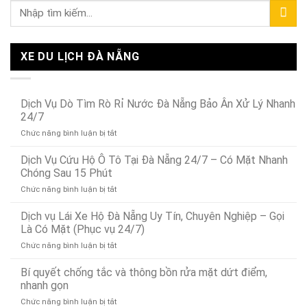
XE DU LỊCH ĐÀ NẴNG
Dịch Vụ Dò Tìm Rò Rỉ Nước Đà Nẵng Bảo Ân Xử Lý Nhanh
24/7
ở
Chức năng bình luận bị tắt
Dịch
Vụ
Dịch Vụ Cứu Hộ Ô Tô Tại Đà Nẵng 24/7 – Có Mặt Nhanh
Dò
Chóng Sau 15 Phút
Tìm
ở
Chức năng bình luận bị tắt
Rò
Dịch
Rỉ
Vụ
Dịch vụ Lái Xe Hộ Đà Nẵng Uy Tín, Chuyên Nghiệp – Gọi
Nước
Cứu
Đà
Là Có Mặt (Phục vụ 24/7)
Hộ
Nẵng
ở
Chức năng bình luận bị tắt
Ô
Bảo
Dịch
Tô
Ân
vụ
Bí quyết chống tắc và thông bồn rửa mặt dứt điểm,
Tại
Xử
Lái
Đà
nhanh gọn
Lý
Xe
Nẵng
Nhanh
ở
Chức năng bình luận bị tắt
Hộ
24/7