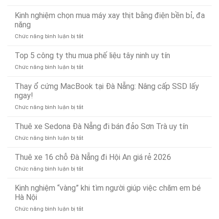
24/7
Bí
Đà
–
quyết
Kinh nghiệm chọn mua máy xay thịt bằng điện bền bỉ, đa
Nẵng
Có
chống
Uy
năng
Mặt
tắc
Tín,
Nhanh
ở
Chức năng bình luận bị tắt
và
Chuyên
Chóng
Kinh
thông
Nghiệp
Sau
nghiệm
Top 5 công ty thu mua phế liệu tây ninh uy tín
bồn
–
15
chọn
rửa
Gọi
Phút
ở
Chức năng bình luận bị tắt
mua
mặt
Là
Top
máy
dứt
Có
5
Thay ổ cứng MacBook tại Đà Nẵng: Nâng cấp SSD lấy
xay
điểm,
Mặt
công
ngay!
thịt
nhanh
(Phục
ty
bằng
gọn
vụ
ở
Chức năng bình luận bị tắt
thu
điện
24/7)
Thay
mua
bền
ổ
Thuê xe Sedona Đà Nẵng đi bán đảo Sơn Trà uy tín
phế
bỉ,
cứng
liệu
đa
ở
Chức năng bình luận bị tắt
MacBook
tây
năng
Thuê
tại
ninh
xe
Thuê xe 16 chỗ Đà Nẵng đi Hội An giá rẻ 2026
Đà
uy
Sedona
Nẵng:
tín
ở
Chức năng bình luận bị tắt
Đà
Nâng
Thuê
Nẵng
cấp
xe
Kinh nghiệm “vàng” khi tìm người giúp việc chăm em bé
đi
SSD
16
Hà Nội
bán
lấy
chỗ
đảo
ngay!
ở
Chức năng bình luận bị tắt
Đà
Sơn
Kinh
Nẵng