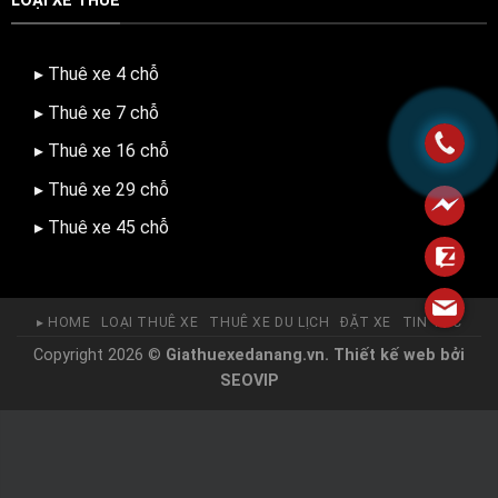
LOẠI XE THUÊ
▸ Thuê xe 4 chỗ
▸ Thuê xe 7 chỗ
▸ Thuê xe 16 chỗ
▸ Thuê xe 29 chỗ
▸ Thuê xe 45 chỗ
▸ HOME
LOẠI THUÊ XE
THUÊ XE DU LỊCH
ĐẶT XE
TIN TỨC
Copyright 2026 ©
Giathuexedanang.vn.
Thiết kế web
bởi
SEOVIP