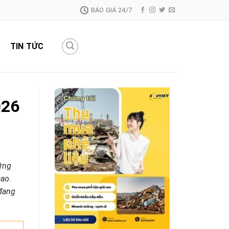
BÁO GIÁ 24/7
TIN TỨC
026
hững
ao.
 đang