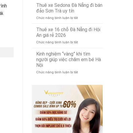
bỉ,
ổ
Thuê xe Sedona Đà Nẵng đi bán
phế
rình
đa
cứng
liệu
đảo Sơn Trà uy tín
năng
ái.
MacBook
tây
ở
Chức năng bình luận bị tắt
tại
ninh
Thuê
Đà
uy
xe
Thuê xe 16 chỗ Đà Nẵng đi Hội
Nẵng:
tín
Sedona
Nâng
An giá rẻ 2026
Đà
cấp
ở
Chức năng bình luận bị tắt
Nẵng
SSD
Thuê
đi
lấy
xe
Kinh nghiệm “vàng” khi tìm
bán
ngay!
16
đảo
người giúp việc chăm em bé Hà
chỗ
Sơn
Nội
Đà
Trà
ở
Chức năng bình luận bị tắt
Nẵng
uy
Kinh
đi
tín
nghiệm
Hội
“vàng”
An
khi
giá
tìm
rẻ
người
2026
giúp
việc
chăm
em
bé
Hà