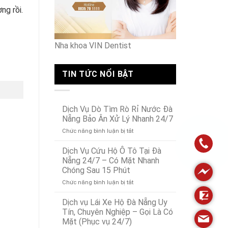
Nội
ng rồi.
Nha khoa VIN Dentist
TIN TỨC NỔI BẬT
Dịch Vụ Dò Tìm Rò Rỉ Nước Đà
Nẵng Bảo Ân Xử Lý Nhanh 24/7
ở
Chức năng bình luận bị tắt
Dịch
Vụ
Dịch Vụ Cứu Hộ Ô Tô Tại Đà
Dò
Nẵng 24/7 – Có Mặt Nhanh
Tìm
Chóng Sau 15 Phút
Rò
ở
Chức năng bình luận bị tắt
Rỉ
Dịch
Nước
Vụ
Đà
Dịch vụ Lái Xe Hộ Đà Nẵng Uy
Cứu
Nẵng
Tín, Chuyên Nghiệp – Gọi Là Có
Hộ
Bảo
Mặt (Phục vụ 24/7)
Ô
Ân