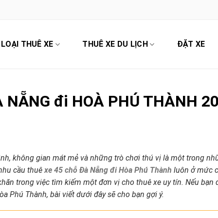
LOẠI THUÊ XE
THUÊ XE DU LỊCH
ĐẶT XE
 ĐÀ NẴNG đi HOÀ PHÚ THÀNH 2
nh, không gian mát mẻ và những trò chơi thú vị là một trong n
 nhu cầu thuê
xe 45 chỗ Đà Nẵng đi Hòa Phú Thành
luôn ở mức c
hăn trong việc tìm kiếm một đơn vị cho thuê xe uy tín. Nếu bạn
òa Phú Thành, bài viết dưới đây sẽ cho bạn gợi ý.