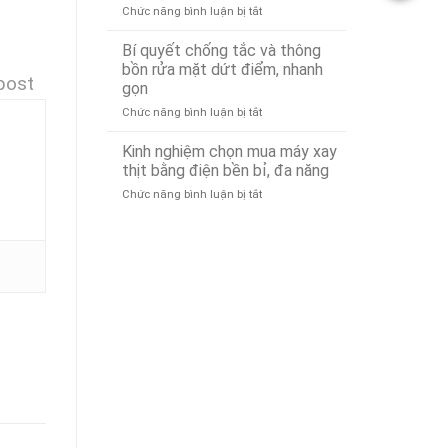
ở
Chức năng bình luận bị tắt
Tô
Xử
Dịch
Tại
Lý
vụ
Đà
Nhanh
Bí quyết chống tắc và thông
Lái
Nẵng
24/7
bồn rửa mặt dứt điểm, nhanh
post
Xe
24/7
gọn
Hộ
–
ở
Chức năng bình luận bị tắt
Đà
Có
Bí
Nẵng
Mặt
quyết
Uy
Nhanh
Kinh nghiệm chọn mua máy xay
chống
Tín,
Chóng
thịt bằng điện bền bỉ, đa năng
tắc
Chuyên
Sau
ở
Chức năng bình luận bị tắt
và
Nghiệp
15
Kinh
thông
–
Phút
nghiệm
bồn
Gọi
chọn
rửa
Là
mua
mặt
Có
máy
dứt
Mặt
xay
điểm,
(Phục
thịt
nhanh
vụ
bằng
gọn
24/7)
điện
bền
bỉ,
đa
năng