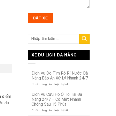
XE DU LỊCH ĐÀ NẴNG
Dịch Vụ Dò Tìm Rò Rỉ Nước Đà
Nẵng Bảo Ân Xử Lý Nhanh 24/7
ở
Chức năng bình luận bị tắt
Dịch
Vụ
Dịch Vụ Cứu Hộ Ô Tô Tại Đà
ịa điểm
Dò
Nẵng 24/7 – Có Mặt Nhanh
Tìm
ều du
Chóng Sau 15 Phút
Rò
ở
Chức năng bình luận bị tắt
Rỉ
Dịch
Nước