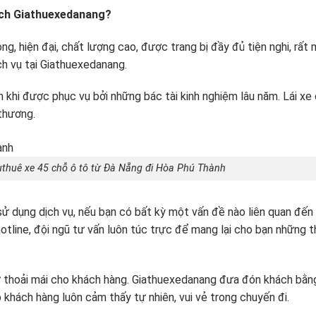
 lịch Giathuexedanang?
ng, hiện đại, chất lượng cao, được trang bị đầy đủ tiện nghi, rất 
ch vụ tại Giathuexedanang.
 khi được phục vụ bởi những bác tài kinh nghiệm lâu năm. Lái xe
thương.
thuê xe 45 chỗ ô tô từ Đà Nẵng đi Hòa Phú Thành
sử dụng dịch vụ, nếu bạn có bất kỳ một vấn đề nào liên quan đến
 hotline, đội ngũ tư vấn luôn túc trực để mang lại cho bạn những 
 thoải mái cho khách hàng. Giathuexedanang đưa đón khách bằn
 khách hàng luôn cảm thấy tự nhiên, vui vẻ trong chuyến đi.