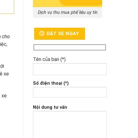
Dịch vụ thu mua phế liệu uy tín
ĐẶT XE NGAY
ụ cho
iệc,
Tên của bạn (*)
ới
uê xe
Số điện thoại (*)
, xe
Nội dung tư vấn