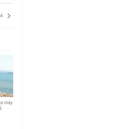
rẻ
xe máy
ẻ