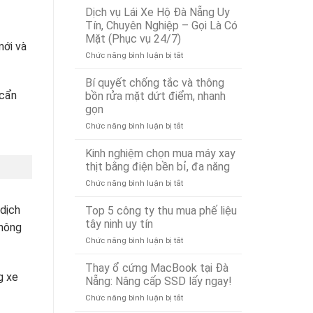
Vụ
Đà
Dịch vụ Lái Xe Hộ Đà Nẵng Uy
Cứu
Nẵng
Tín, Chuyên Nghiệp – Gọi Là Có
Hộ
Bảo
Mặt (Phục vụ 24/7)
Ô
Ân
mới và
ở
Chức năng bình luận bị tắt
Tô
Xử
Dịch
Tại
Lý
vụ
Đà
Nhanh
Bí quyết chống tắc và thông
Lái
Nẵng
24/7
 cẩn
bồn rửa mặt dứt điểm, nhanh
Xe
24/7
gọn
Hộ
–
ở
Chức năng bình luận bị tắt
Đà
Có
Bí
Nẵng
Mặt
quyết
Uy
Nhanh
Kinh nghiệm chọn mua máy xay
chống
Tín,
Chóng
thịt bằng điện bền bỉ, đa năng
tắc
Chuyên
Sau
ở
Chức năng bình luận bị tắt
và
Nghiệp
15
Kinh
thông
–
Phút
nghiệm
 dịch
Top 5 công ty thu mua phế liệu
bồn
Gọi
chọn
rửa
Là
tây ninh uy tín
thông
mua
mặt
Có
ở
Chức năng bình luận bị tắt
máy
dứt
Mặt
Top
xay
điểm,
(Phục
5
Thay ổ cứng MacBook tại Đà
thịt
nhanh
vụ
g xe
công
bằng
Nẵng: Nâng cấp SSD lấy ngay!
gọn
24/7)
ty
điện
ở
Chức năng bình luận bị tắt
thu
bền
Thay
mua