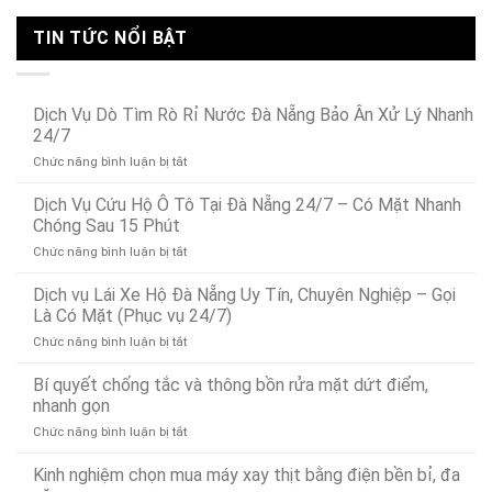
TIN TỨC NỔI BẬT
Dịch Vụ Dò Tìm Rò Rỉ Nước Đà Nẵng Bảo Ân Xử Lý Nhanh
24/7
ở
Chức năng bình luận bị tắt
Dịch
Vụ
Dịch Vụ Cứu Hộ Ô Tô Tại Đà Nẵng 24/7 – Có Mặt Nhanh
Dò
Chóng Sau 15 Phút
Tìm
ở
Chức năng bình luận bị tắt
Rò
Dịch
Rỉ
Vụ
Dịch vụ Lái Xe Hộ Đà Nẵng Uy Tín, Chuyên Nghiệp – Gọi
Nước
Cứu
Đà
Là Có Mặt (Phục vụ 24/7)
Hộ
Nẵng
ở
Chức năng bình luận bị tắt
Ô
Bảo
Dịch
Tô
Ân
vụ
Bí quyết chống tắc và thông bồn rửa mặt dứt điểm,
Tại
Xử
Lái
Đà
nhanh gọn
Lý
Xe
Nẵng
Nhanh
ở
Chức năng bình luận bị tắt
Hộ
24/7
24/7
Bí
Đà
–
quyết
Kinh nghiệm chọn mua máy xay thịt bằng điện bền bỉ, đa
Nẵng
Có
chống
Uy