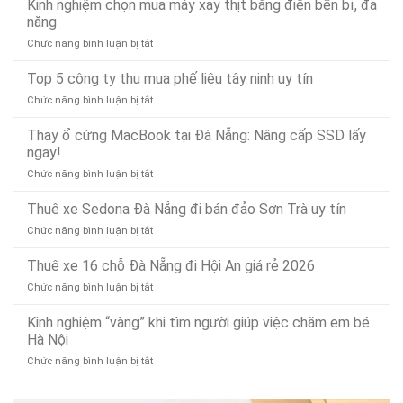
Kinh nghiệm chọn mua máy xay thịt bằng điện bền bỉ, đa
Nẵng
Có
chống
Uy
năng
Mặt
tắc
Tín,
Nhanh
ở
Chức năng bình luận bị tắt
và
Chuyên
Chóng
Kinh
thông
Nghiệp
Sau
nghiệm
Top 5 công ty thu mua phế liệu tây ninh uy tín
bồn
–
15
chọn
rửa
Gọi
Phút
ở
Chức năng bình luận bị tắt
mua
mặt
Là
Top
máy
dứt
Có
5
Thay ổ cứng MacBook tại Đà Nẵng: Nâng cấp SSD lấy
xay
điểm,
Mặt
công
ngay!
thịt
nhanh
(Phục
ty
bằng
gọn
vụ
ở
Chức năng bình luận bị tắt
thu
điện
24/7)
Thay
mua
bền
ổ
Thuê xe Sedona Đà Nẵng đi bán đảo Sơn Trà uy tín
phế
bỉ,
cứng
liệu
đa
ở
Chức năng bình luận bị tắt
MacBook
tây
năng
Thuê
tại
ninh
xe
Thuê xe 16 chỗ Đà Nẵng đi Hội An giá rẻ 2026
Đà
uy
Sedona
Nẵng:
tín
ở
Chức năng bình luận bị tắt
Đà
Nâng
Thuê
Nẵng
cấp
xe
Kinh nghiệm “vàng” khi tìm người giúp việc chăm em bé
đi
SSD
16
Hà Nội
bán
lấy
chỗ
đảo
ngay!
ở
Chức năng bình luận bị tắt
Đà
Sơn
Kinh
Nẵng
Trà
nghiệm
đi
uy