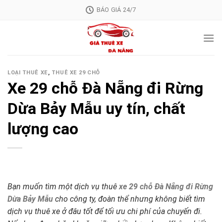
Skip
BÁO GIÁ 24/7
to
content
LOẠI THUÊ XE
,
THUÊ XE 29 CHỖ
Xe 29 chỗ Đà Nẵng đi Rừng
Dừa Bảy Mẫu uy tín, chất
lượng cao
Bạn muốn tìm một dịch vụ thuê
xe 29 chỗ Đà Nẵng đi Rừng
Dừa Bảy Mẫu
cho công ty, đoàn thể nhưng không biết tìm
dịch vụ thuê xe ở đâu tốt để tối ưu chi phí của chuyến đi.