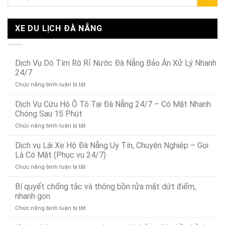
XE DU LỊCH ĐÀ NẴNG
Dịch Vụ Dò Tìm Rò Rỉ Nước Đà Nẵng Bảo Ân Xử Lý Nhanh
24/7
ở
Chức năng bình luận bị tắt
Dịch
Vụ
Dịch Vụ Cứu Hộ Ô Tô Tại Đà Nẵng 24/7 – Có Mặt Nhanh
Dò
Chóng Sau 15 Phút
Tìm
ở
Chức năng bình luận bị tắt
Rò
Dịch
Rỉ
Vụ
Dịch vụ Lái Xe Hộ Đà Nẵng Uy Tín, Chuyên Nghiệp – Gọi
Nước
Cứu
Đà
Là Có Mặt (Phục vụ 24/7)
Hộ
Nẵng
ở
Chức năng bình luận bị tắt
Ô
Bảo
Dịch
Tô
Ân
vụ
Bí quyết chống tắc và thông bồn rửa mặt dứt điểm,
Tại
Xử
Lái
Đà
nhanh gọn
Lý
Xe
Nẵng
Nhanh
ở
Chức năng bình luận bị tắt
Hộ
24/7
24/7
Bí
Đà
–
quyết