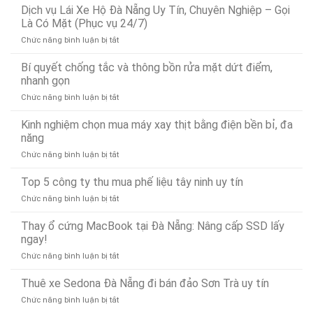
Vụ
Dịch vụ Lái Xe Hộ Đà Nẵng Uy Tín, Chuyên Nghiệp – Gọi
Nước
Cứu
Đà
Là Có Mặt (Phục vụ 24/7)
Hộ
Nẵng
ở
Chức năng bình luận bị tắt
Ô
Bảo
Dịch
Tô
Ân
vụ
Bí quyết chống tắc và thông bồn rửa mặt dứt điểm,
Tại
Xử
Lái
Đà
nhanh gọn
Lý
Xe
Nẵng
Nhanh
ở
Chức năng bình luận bị tắt
Hộ
24/7
24/7
Bí
Đà
–
quyết
Kinh nghiệm chọn mua máy xay thịt bằng điện bền bỉ, đa
Nẵng
Có
chống
Uy
năng
Mặt
tắc
Tín,
Nhanh
ở
Chức năng bình luận bị tắt
và
Chuyên
Chóng
Kinh
thông
Nghiệp
Sau
nghiệm
Top 5 công ty thu mua phế liệu tây ninh uy tín
bồn
–
15
chọn
rửa
Gọi
Phút
ở
Chức năng bình luận bị tắt
mua
mặt
Là
Top
máy
dứt
Có
5
Thay ổ cứng MacBook tại Đà Nẵng: Nâng cấp SSD lấy
xay
điểm,
Mặt
công
ngay!
thịt
nhanh
(Phục
ty
bằng
gọn
vụ
ở
Chức năng bình luận bị tắt
thu
điện
24/7)
Thay
mua
bền
ổ
Thuê xe Sedona Đà Nẵng đi bán đảo Sơn Trà uy tín
phế
bỉ,
cứng
liệu
đa
ở
Chức năng bình luận bị tắt
MacBook
tây
năng
Thuê