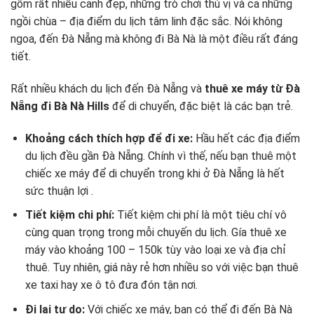
gồm rất nhiều cảnh đẹp, những trò chơi thú vị và cả những
ngồi chùa – địa điểm du lịch tâm linh đặc sắc. Nói không
ngoa, đến Đà Nẵng mà không đi Bà Nà là một điều rất đáng
tiết.
Rất nhiều khách du lịch đến Đà Nẵng và
thuê xe máy từ Đà
Nẵng đi Bà Nà Hills
để di chuyển, đặc biệt là các bạn trẻ.
Khoảng cách thích hợp để đi xe:
Hầu hết các địa điểm
du lịch đều gần Đà Nẵng. Chính vì thế, nếu bạn thuê một
chiếc xe máy để di chuyển trong khi ở Đà Nẵng là hết
sức thuận lợi .
Tiết kiệm chi phí:
Tiết kiệm chi phí là một tiêu chí vô
cùng quan trọng trong mỗi chuyến du lịch. Gía thuê xe
máy vào khoảng 100 – 150k tùy vào loại xe và địa chỉ
thuê. Tuy nhiên, giá này rẻ hơn nhiều so với việc bạn thuê
xe taxi hay xe ô tô đưa đón tận nơi.
Đi lại tự do:
Với chiếc xe máy, bạn có thể đi đến Bà Nà