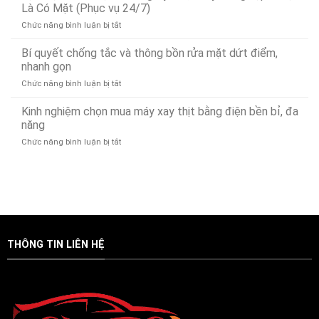
Cứu
Đà
Là Có Mặt (Phục vụ 24/7)
Hộ
Nẵng
ở
Chức năng bình luận bị tắt
Ô
Bảo
Dịch
Tô
Ân
vụ
Bí quyết chống tắc và thông bồn rửa mặt dứt điểm,
Tại
Xử
Lái
Đà
nhanh gọn
Lý
Xe
Nẵng
Nhanh
ở
Chức năng bình luận bị tắt
Hộ
24/7
24/7
Bí
Đà
–
quyết
Kinh nghiệm chọn mua máy xay thịt bằng điện bền bỉ, đa
Nẵng
Có
chống
Uy
năng
Mặt
tắc
Tín,
Nhanh
ở
Chức năng bình luận bị tắt
và
Chuyên
Chóng
Kinh
thông
Nghiệp
Sau
nghiệm
bồn
–
15
chọn
rửa
Gọi
Phút
mua
mặt
Là
máy
dứt
Có
xay
điểm,
Mặt
thịt
nhanh
(Phục
bằng
gọn
vụ
THÔNG TIN LIÊN HỆ
điện
24/7)
bền
bỉ,
đa
năng