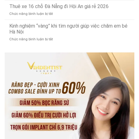
tại
ninh
xe
Thuê xe 16 chỗ Đà Nẵng đi Hội An giá rẻ 2026
Đà
uy
Sedona
Nẵng:
tín
ở
Chức năng bình luận bị tắt
Đà
Nâng
Thuê
Nẵng
cấp
xe
Kinh nghiệm “vàng” khi tìm người giúp việc chăm em bé
đi
SSD
16
Hà Nội
bán
lấy
chỗ
đảo
ngay!
ở
Chức năng bình luận bị tắt
Đà
Sơn
Kinh
Nẵng
Trà
nghiệm
đi
uy
“vàng”
Hội
tín
khi
An
tìm
giá
người
rẻ
giúp
2026
việc
chăm
em
bé
Hà
Nội