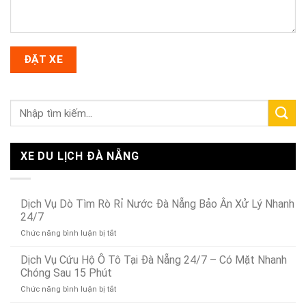
XE DU LỊCH ĐÀ NẴNG
Dịch Vụ Dò Tìm Rò Rỉ Nước Đà Nẵng Bảo Ân Xử Lý Nhanh
24/7
ở
Chức năng bình luận bị tắt
Dịch
Vụ
Dịch Vụ Cứu Hộ Ô Tô Tại Đà Nẵng 24/7 – Có Mặt Nhanh
Dò
Chóng Sau 15 Phút
Tìm
ở
Chức năng bình luận bị tắt
Rò
Dịch
Rỉ