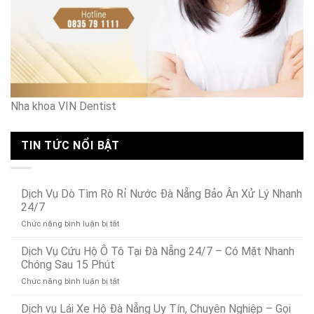
Nha khoa VIN Dentist
TIN TỨC NỔI BẬT
Dịch Vụ Dò Tìm Rò Rỉ Nước Đà Nẵng Bảo Ân Xử Lý Nhanh
24/7
ở
Chức năng bình luận bị tắt
Dịch
Vụ
Dịch Vụ Cứu Hộ Ô Tô Tại Đà Nẵng 24/7 – Có Mặt Nhanh
Dò
Chóng Sau 15 Phút
Tìm
ở
Chức năng bình luận bị tắt
Rò
Dịch
Rỉ
Vụ
Dịch vụ Lái Xe Hộ Đà Nẵng Uy Tín, Chuyên Nghiệp – Gọi
Nước