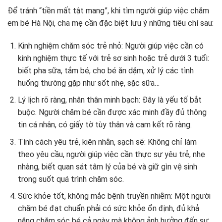
Để tránh “tiền mất tật mang”, khi tìm người giúp việc chăm
em bé Hà Nội, cha mẹ cần đặc biệt lưu ý những tiêu chí sau:
Kinh nghiệm chăm sóc trẻ nhỏ: Người giúp việc cần có
kinh nghiệm thực tế với trẻ sơ sinh hoặc trẻ dưới 3 tuổi:
biết pha sữa, tắm bé, cho bé ăn dặm, xử lý các tình
huống thường gặp như sốt nhẹ, sặc sữa…
Lý lịch rõ ràng, nhân thân minh bạch: Đây là yếu tố bắt
buộc. Người chăm bé cần được xác minh đầy đủ thông
tin cá nhân, có giấy tờ tùy thân và cam kết rõ ràng.
Tính cách yêu trẻ, kiên nhẫn, sạch sẽ: Không chỉ làm
theo yêu cầu, người giúp việc cần thực sự yêu trẻ, nhẹ
nhàng, biết quan sát tâm lý của bé và giữ gìn vệ sinh
trong suốt quá trình chăm sóc.
Sức khỏe tốt, không mắc bệnh truyền nhiễm: Một người
chăm bé đạt chuẩn phải có sức khỏe ổn định, đủ khả
năng chăm sóc bé cả ngày mà không ảnh hưởng đến sự