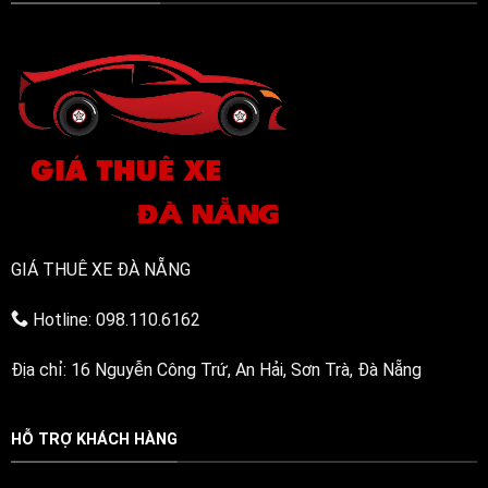
bền
bỉ,
đa
năng
GIÁ THUÊ XE ĐÀ NẴNG
Hotline: 098.110.6162
Địa chỉ: 16 Nguyễn Công Trứ, An Hải, Sơn Trà, Đà Nẵng
HỖ TRỢ KHÁCH HÀNG