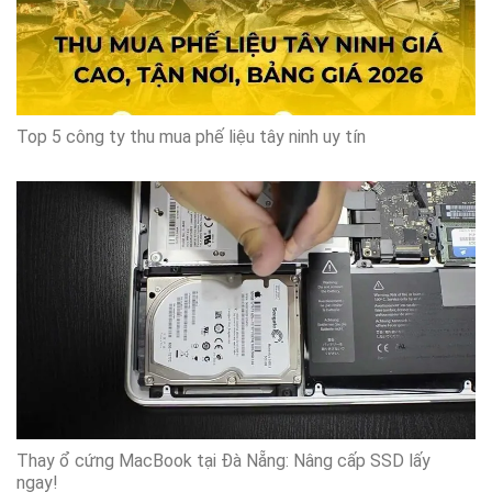
Top 5 công ty thu mua phế liệu tây ninh uy tín
Thay ổ cứng MacBook tại Đà Nẵng: Nâng cấp SSD lấy
ngay!