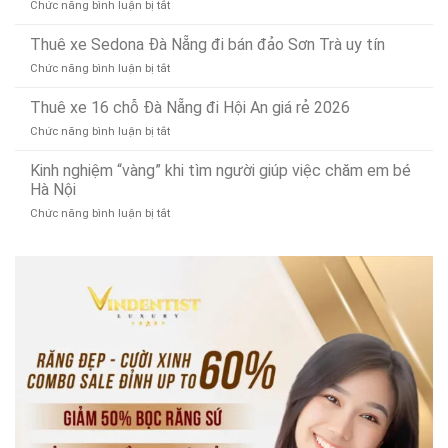
vụ
ở
Chức năng bình luận bị tắt
thu
điện
24/7)
Thay
mua
bền
ổ
Thuê xe Sedona Đà Nẵng đi bán đảo Sơn Trà uy tín
phế
bỉ,
cứng
liệu
đa
ở
Chức năng bình luận bị tắt
MacBook
tây
năng
Thuê
tại
ninh
xe
Thuê xe 16 chỗ Đà Nẵng đi Hội An giá rẻ 2026
Đà
uy
Sedona
Nẵng:
tín
ở
Chức năng bình luận bị tắt
Đà
Nâng
Thuê
Nẵng
cấp
xe
Kinh nghiệm “vàng” khi tìm người giúp việc chăm em bé
đi
SSD
16
Hà Nội
bán
lấy
chỗ
đảo
ngay!
ở
Chức năng bình luận bị tắt
Đà
Sơn
Kinh
Nẵng
Trà
nghiệm
đi
uy
“vàng”
Hội
tín
khi
An
tìm
giá
người
rẻ
giúp
2026
việc
chăm
em
bé
Hà
Nội