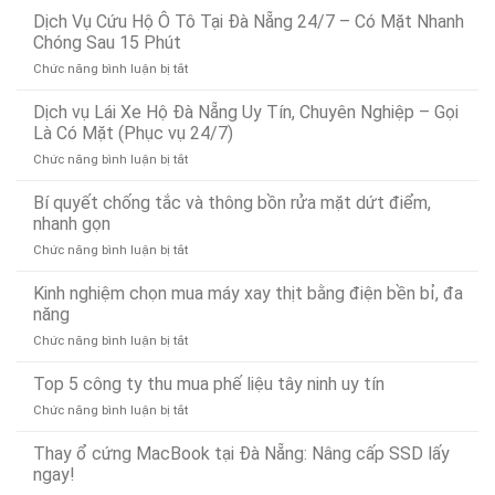
Vụ
Dịch Vụ Cứu Hộ Ô Tô Tại Đà Nẵng 24/7 – Có Mặt Nhanh
Dò
Chóng Sau 15 Phút
Tìm
ở
Chức năng bình luận bị tắt
Rò
Dịch
Rỉ
Vụ
Dịch vụ Lái Xe Hộ Đà Nẵng Uy Tín, Chuyên Nghiệp – Gọi
Nước
Cứu
Đà
Là Có Mặt (Phục vụ 24/7)
Hộ
Nẵng
ở
Chức năng bình luận bị tắt
Ô
Bảo
Dịch
Tô
Ân
vụ
Bí quyết chống tắc và thông bồn rửa mặt dứt điểm,
Tại
Xử
Lái
Đà
nhanh gọn
Lý
Xe
Nẵng
Nhanh
ở
Chức năng bình luận bị tắt
Hộ
24/7
24/7
Bí
Đà
–
quyết
Kinh nghiệm chọn mua máy xay thịt bằng điện bền bỉ, đa
Nẵng
Có
chống
Uy
năng
Mặt
tắc
Tín,
Nhanh
ở
Chức năng bình luận bị tắt
và
Chuyên
Chóng
Kinh
thông
Nghiệp
Sau
nghiệm
Top 5 công ty thu mua phế liệu tây ninh uy tín
bồn
–
15
chọn
rửa
Gọi
Phút
ở
Chức năng bình luận bị tắt
mua
mặt
Là
Top
máy
dứt
Có
5
Thay ổ cứng MacBook tại Đà Nẵng: Nâng cấp SSD lấy
xay
điểm,
Mặt
công
ngay!
thịt
nhanh
(Phục
ty
bằng
gọn