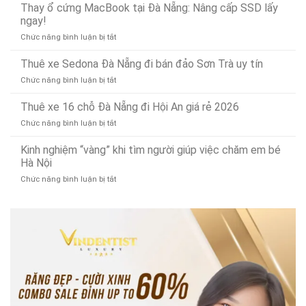
5
Thay ổ cứng MacBook tại Đà Nẵng: Nâng cấp SSD lấy
xay
điểm,
Mặt
công
ngay!
thịt
nhanh
(Phục
ty
bằng
gọn
vụ
ở
Chức năng bình luận bị tắt
thu
điện
24/7)
Thay
mua
bền
ổ
Thuê xe Sedona Đà Nẵng đi bán đảo Sơn Trà uy tín
phế
bỉ,
cứng
liệu
đa
ở
Chức năng bình luận bị tắt
MacBook
tây
năng
Thuê
tại
ninh
xe
Thuê xe 16 chỗ Đà Nẵng đi Hội An giá rẻ 2026
Đà
uy
Sedona
Nẵng:
tín
ở
Chức năng bình luận bị tắt
Đà
Nâng
Thuê
Nẵng
cấp
xe
Kinh nghiệm “vàng” khi tìm người giúp việc chăm em bé
đi
SSD
16
Hà Nội
bán
lấy
chỗ
đảo
ngay!
ở
Chức năng bình luận bị tắt
Đà
Sơn
Kinh
Nẵng
Trà
nghiệm
đi
uy
“vàng”
Hội
tín
khi
An
tìm
giá
người
rẻ
giúp
2026
việc
chăm
em