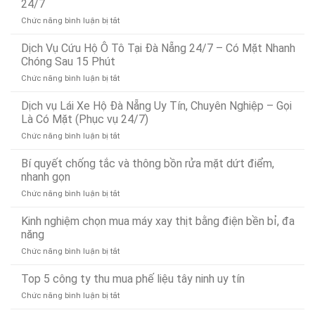
24/7
ở
Chức năng bình luận bị tắt
Dịch
Vụ
Dịch Vụ Cứu Hộ Ô Tô Tại Đà Nẵng 24/7 – Có Mặt Nhanh
Dò
Chóng Sau 15 Phút
Tìm
ở
Chức năng bình luận bị tắt
Rò
Dịch
Rỉ
Vụ
Dịch vụ Lái Xe Hộ Đà Nẵng Uy Tín, Chuyên Nghiệp – Gọi
Nước
Cứu
Đà
Là Có Mặt (Phục vụ 24/7)
Hộ
Nẵng
ở
Chức năng bình luận bị tắt
Ô
Bảo
Dịch
Tô
Ân
vụ
Bí quyết chống tắc và thông bồn rửa mặt dứt điểm,
Tại
Xử
Lái
Đà
nhanh gọn
Lý
Xe
Nẵng
Nhanh
ở
Chức năng bình luận bị tắt
Hộ
24/7
24/7
Bí
Đà
–
quyết
Kinh nghiệm chọn mua máy xay thịt bằng điện bền bỉ, đa
Nẵng
Có
chống
Uy
năng
Mặt
tắc
Tín,
Nhanh
ở
Chức năng bình luận bị tắt
và
Chuyên
Chóng
Kinh
thông
Nghiệp
Sau
nghiệm
Top 5 công ty thu mua phế liệu tây ninh uy tín
bồn
–
15
chọn
rửa
Gọi
Phút
ở
Chức năng bình luận bị tắt
mua
mặt
Là
Top
máy
dứt
Có