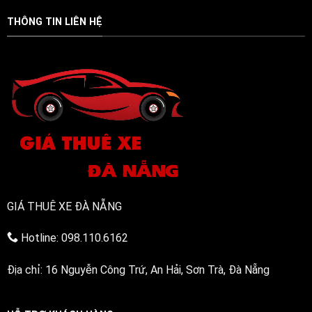
thịt
nhanh
(Phục
bằng
gọn
vụ
THÔNG TIN LIÊN HỆ
điện
24/7)
bền
bỉ,
đa
năng
GIÁ THUÊ XE ĐÀ NẴNG
Hotline: 098.110.6162
Địa chỉ: 16 Nguyễn Công Trứ, An Hải, Sơn Trà, Đà Nẵng