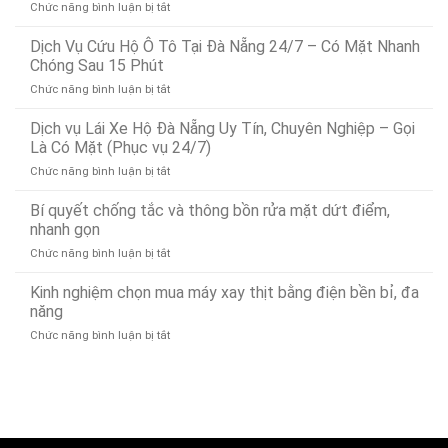
ở
Chức năng bình luận bị tắt
Dịch
Vụ
Dịch Vụ Cứu Hộ Ô Tô Tại Đà Nẵng 24/7 – Có Mặt Nhanh
Dò
Chóng Sau 15 Phút
Tìm
ở
Chức năng bình luận bị tắt
Rò
Dịch
Rỉ
Vụ
Dịch vụ Lái Xe Hộ Đà Nẵng Uy Tín, Chuyên Nghiệp – Gọi
Nước
Cứu
Đà
Là Có Mặt (Phục vụ 24/7)
Hộ
Nẵng
ở
Chức năng bình luận bị tắt
Ô
Bảo
Dịch
Tô
Ân
vụ
Bí quyết chống tắc và thông bồn rửa mặt dứt điểm,
Tại
Xử
Lái
Đà
nhanh gọn
Lý
Xe
Nẵng
Nhanh
ở
Chức năng bình luận bị tắt
Hộ
24/7
24/7
Bí
Đà
–
quyết
Kinh nghiệm chọn mua máy xay thịt bằng điện bền bỉ, đa
Nẵng
Có
chống
Uy
năng
Mặt
tắc
Tín,
Nhanh
ở
Chức năng bình luận bị tắt
và
Chuyên
Chóng
Kinh
thông
Nghiệp
Sau
nghiệm
bồn
–
15
chọn
rửa
Gọi
Phút
mua
mặt
Là
máy
dứt
Có
xay
điểm,
Mặt