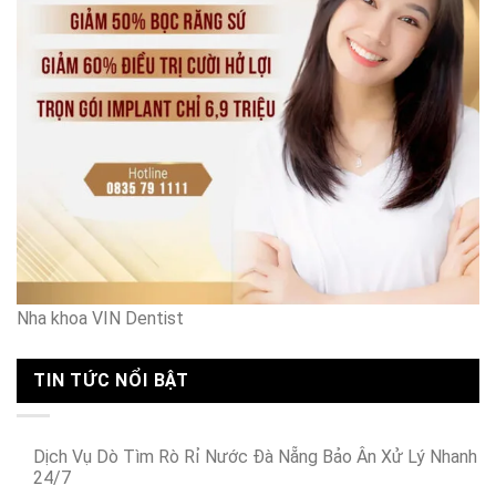
bé
Hà
Nội
Nha khoa VIN Dentist
TIN TỨC NỔI BẬT
Dịch Vụ Dò Tìm Rò Rỉ Nước Đà Nẵng Bảo Ân Xử Lý Nhanh
24/7