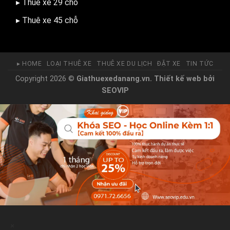
▸ Thuê xe 29 chỗ
▸ Thuê xe 45 chỗ
▸ HOME
LOẠI THUÊ XE
THUÊ XE DU LỊCH
ĐẶT XE
TIN TỨC
Copyright 2026 ©
Giathuexedanang.vn.
Thiết kế web
bởi
SEOVIP
×