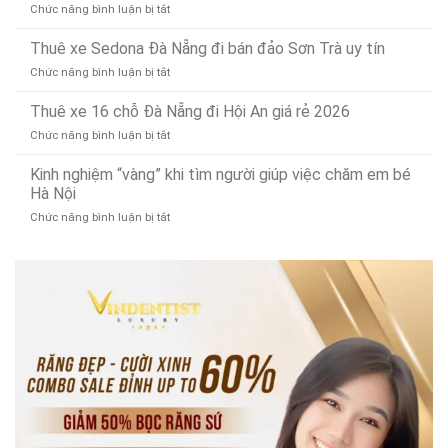
gọn
vụ
ở
Chức năng bình luận bị tắt
thu
điện
24/7)
Thay
mua
bền
ổ
Thuê xe Sedona Đà Nẵng đi bán đảo Sơn Trà uy tín
phế
bỉ,
cứng
liệu
đa
ở
Chức năng bình luận bị tắt
MacBook
tây
năng
Thuê
tại
ninh
xe
Thuê xe 16 chỗ Đà Nẵng đi Hội An giá rẻ 2026
Đà
uy
Sedona
Nẵng:
tín
ở
Chức năng bình luận bị tắt
Đà
Nâng
Thuê
Nẵng
cấp
xe
Kinh nghiệm “vàng” khi tìm người giúp việc chăm em bé
đi
SSD
16
Hà Nội
bán
lấy
chỗ
đảo
ngay!
ở
Chức năng bình luận bị tắt
Đà
Sơn
Kinh
Nẵng
Trà
nghiệm
đi
uy
“vàng”
Hội
tín
khi
An
tìm
giá
người
rẻ
giúp
2026
việc
chăm
em
bé
Hà
Nội