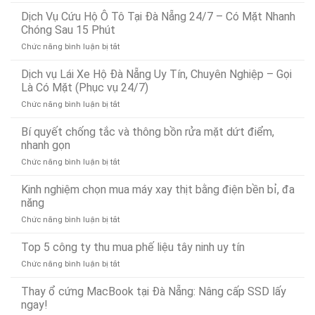
Dịch
Vụ
Dịch Vụ Cứu Hộ Ô Tô Tại Đà Nẵng 24/7 – Có Mặt Nhanh
Dò
Chóng Sau 15 Phút
Tìm
ở
Chức năng bình luận bị tắt
Rò
Dịch
Rỉ
Vụ
Dịch vụ Lái Xe Hộ Đà Nẵng Uy Tín, Chuyên Nghiệp – Gọi
Nước
Cứu
Đà
Là Có Mặt (Phục vụ 24/7)
Hộ
Nẵng
ở
Chức năng bình luận bị tắt
Ô
Bảo
Dịch
Tô
Ân
vụ
Bí quyết chống tắc và thông bồn rửa mặt dứt điểm,
Tại
Xử
Lái
Đà
nhanh gọn
Lý
Xe
Nẵng
Nhanh
ở
Chức năng bình luận bị tắt
Hộ
24/7
24/7
Bí
Đà
–
quyết
Kinh nghiệm chọn mua máy xay thịt bằng điện bền bỉ, đa
Nẵng
Có
chống
Uy
năng
Mặt
tắc
Tín,
Nhanh
ở
Chức năng bình luận bị tắt
và
Chuyên
Chóng
Kinh
thông
Nghiệp
Sau
nghiệm
Top 5 công ty thu mua phế liệu tây ninh uy tín
bồn
–
15
chọn
rửa
Gọi
Phút
ở
Chức năng bình luận bị tắt
mua
mặt
Là
Top
máy
dứt
Có
5
Thay ổ cứng MacBook tại Đà Nẵng: Nâng cấp SSD lấy
xay
điểm,
Mặt
công
ngay!
thịt
nhanh
(Phục
ty
bằng