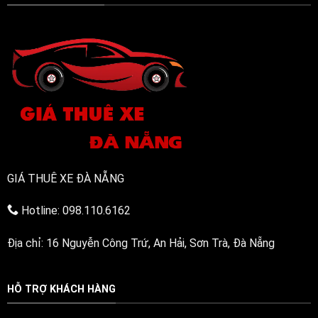
24/7)
bền
bỉ,
đa
năng
GIÁ THUÊ XE ĐÀ NẴNG
Hotline: 098.110.6162
Địa chỉ: 16 Nguyễn Công Trứ, An Hải, Sơn Trà, Đà Nẵng
HỖ TRỢ KHÁCH HÀNG