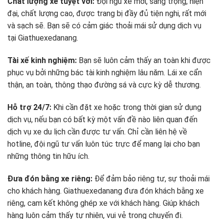
Chất lượng xe tuyệt vời:
Đội ngũ xe mới, sang trọng, hiện
đại, chất lượng cao, được trang bị đầy đủ tiện nghi, rất mới
và sạch sẽ. Bạn sẽ có cảm giác thoải mái sử dụng dịch vụ
tại Giathuexedanang.
Tài xế kinh nghiệm:
Bạn sẽ luôn cảm thấy an toàn khi được
phục vụ bởi những bác tài kinh nghiệm lâu năm. Lái xe cẩn
thận, an toàn, thông thạo đường sá và cực kỳ dễ thương.
Hỗ trợ 24/7:
Khi cần đặt xe hoặc trong thời gian sử dụng
dịch vụ, nếu bạn có bất kỳ một vấn đề nào liên quan đến
dịch vụ xe du lịch cần được tư vấn. Chỉ cần liên hệ về
hotline, đội ngũ tư vấn luôn túc trực để mang lại cho bạn
những thông tin hữu ích.
Đưa đón bằng xe riêng:
Để đảm bảo riêng tư, sự thoải mái
cho khách hàng. Giathuexedanang đưa đón khách bằng xe
riêng, cam kết không ghép xe với khách hàng. Giúp khách
hàng luôn cảm thấy tự nhiên, vui vẻ trong chuyến đi.