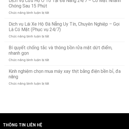
Dịch Vụ Cứu Hộ Ô Tô Tại Đà Nẵng 24/7 – Có Mặt Nhanh
Dò
Chóng Sau 15 Phút
Tìm
ở
Chức năng bình luận bị tắt
Rò
Dịch
Rỉ
Vụ
Dịch vụ Lái Xe Hộ Đà Nẵng Uy Tín, Chuyên Nghiệp – Gọi
Nước
Cứu
Đà
Là Có Mặt (Phục vụ 24/7)
Hộ
Nẵng
ở
Chức năng bình luận bị tắt
Ô
Bảo
Dịch
Tô
Ân
vụ
Bí quyết chống tắc và thông bồn rửa mặt dứt điểm,
Tại
Xử
Lái
Đà
nhanh gọn
Lý
Xe
Nẵng
Nhanh
ở
Chức năng bình luận bị tắt
Hộ
24/7
24/7
Bí
Đà
–
quyết
Kinh nghiệm chọn mua máy xay thịt bằng điện bền bỉ, đa
Nẵng
Có
chống
Uy
năng
Mặt
tắc
Tín,
Nhanh
ở
Chức năng bình luận bị tắt
và
Chuyên
Chóng
Kinh
thông
Nghiệp
Sau
nghiệm
bồn
–
15
chọn
rửa
Gọi
Phút
mua
mặt
Là
máy
dứt
Có
xay
điểm,
Mặt
thịt
nhanh
(Phục
bằng
gọn
vụ
THÔNG TIN LIÊN HỆ
điện