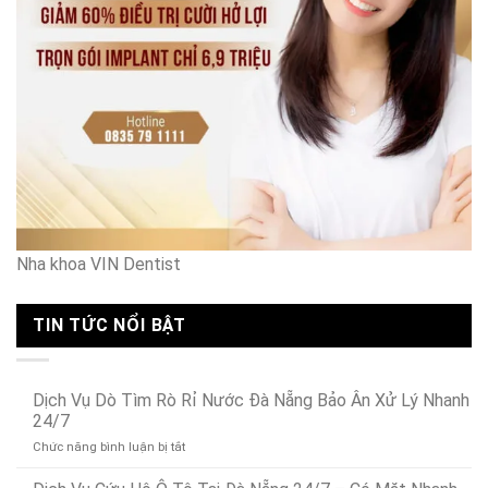
Nha khoa VIN Dentist
TIN TỨC NỔI BẬT
Dịch Vụ Dò Tìm Rò Rỉ Nước Đà Nẵng Bảo Ân Xử Lý Nhanh
24/7
ở
Chức năng bình luận bị tắt
Dịch
Vụ