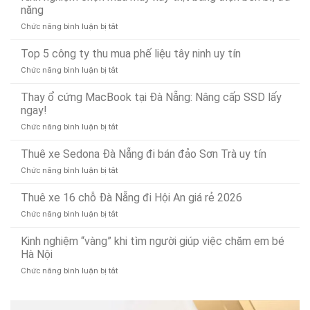
chống
Uy
năng
Mặt
tắc
Tín,
Nhanh
ở
Chức năng bình luận bị tắt
và
Chuyên
Chóng
Kinh
thông
Nghiệp
Sau
nghiệm
Top 5 công ty thu mua phế liệu tây ninh uy tín
bồn
–
15
chọn
rửa
Gọi
Phút
ở
Chức năng bình luận bị tắt
mua
mặt
Là
Top
máy
dứt
Có
5
Thay ổ cứng MacBook tại Đà Nẵng: Nâng cấp SSD lấy
xay
điểm,
Mặt
công
ngay!
thịt
nhanh
(Phục
ty
bằng
gọn
vụ
ở
Chức năng bình luận bị tắt
thu
điện
24/7)
Thay
mua
bền
ổ
Thuê xe Sedona Đà Nẵng đi bán đảo Sơn Trà uy tín
phế
bỉ,
cứng
liệu
đa
ở
Chức năng bình luận bị tắt
MacBook
tây
năng
Thuê
tại
ninh
xe
Thuê xe 16 chỗ Đà Nẵng đi Hội An giá rẻ 2026
Đà
uy
Sedona
Nẵng:
tín
ở
Chức năng bình luận bị tắt
Đà
Nâng
Thuê
Nẵng
cấp
xe
Kinh nghiệm “vàng” khi tìm người giúp việc chăm em bé
đi
SSD
16
Hà Nội
bán
lấy
chỗ
đảo
ngay!
ở
Chức năng bình luận bị tắt
Đà
Sơn
Kinh
Nẵng
Trà
nghiệm
đi
uy
“vàng”
Hội