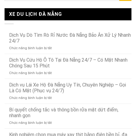
XE DU LỊCH ĐÀ NẴNG
Dịch Vụ Dò Tìm Rò Rỉ Nước Đà Nẵng Bảo Ân Xử Lý Nhanh
24/7
ở
Chức năng bình luận bị tắt
Dịch
Vụ
Dịch Vụ Cứu Hộ Ô Tô Tại Đà Nẵng 24/7 – Có Mặt Nhanh
Dò
Chóng Sau 15 Phút
Tìm
ở
Chức năng bình luận bị tắt
Rò
Dịch
Rỉ
Vụ
Dịch vụ Lái Xe Hộ Đà Nẵng Uy Tín, Chuyên Nghiệp – Gọi
Nước
Cứu
Đà
Là Có Mặt (Phục vụ 24/7)
Hộ
Nẵng
ở
Chức năng bình luận bị tắt
Ô
Bảo
Dịch
Tô
Ân
vụ
Bí quyết chống tắc và thông bồn rửa mặt dứt điểm,
Tại
Xử
Lái
Đà
nhanh gọn
Lý
Xe
Nẵng
Nhanh
ở
Chức năng bình luận bị tắt
Hộ
24/7
24/7
Bí
Đà
–
quyết
Kinh nghiệm chọn mua máy xay thịt bằng điện bền bỉ, đa
Nẵng
Có