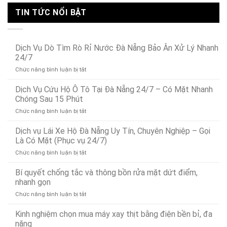
TIN TỨC NỔI BẬT
Dịch Vụ Dò Tìm Rò Rỉ Nước Đà Nẵng Bảo Ân Xử Lý Nhanh
24/7
ở
Chức năng bình luận bị tắt
Dịch
Vụ
Dịch Vụ Cứu Hộ Ô Tô Tại Đà Nẵng 24/7 – Có Mặt Nhanh
Dò
Chóng Sau 15 Phút
Tìm
ở
Chức năng bình luận bị tắt
Rò
Dịch
Rỉ
Vụ
Dịch vụ Lái Xe Hộ Đà Nẵng Uy Tín, Chuyên Nghiệp – Gọi
Nước
Cứu
Đà
Là Có Mặt (Phục vụ 24/7)
Hộ
Nẵng
ở
Chức năng bình luận bị tắt
Ô
Bảo
Dịch
Tô
Ân
vụ
Bí quyết chống tắc và thông bồn rửa mặt dứt điểm,
Tại
Xử
Lái
Đà
nhanh gọn
Lý
Xe
Nẵng
Nhanh
ở
Chức năng bình luận bị tắt
Hộ
24/7
24/7
Bí
Đà
–
quyết
Kinh nghiệm chọn mua máy xay thịt bằng điện bền bỉ, đa
Nẵng
Có
chống
Uy
năng
Mặt