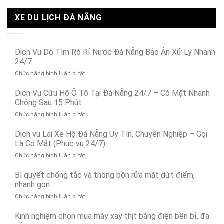
XE DU LỊCH ĐÀ NẴNG
Dịch Vụ Dò Tìm Rò Rỉ Nước Đà Nẵng Bảo Ân Xử Lý Nhanh
24/7
ở
Chức năng bình luận bị tắt
Dịch
Vụ
Dịch Vụ Cứu Hộ Ô Tô Tại Đà Nẵng 24/7 – Có Mặt Nhanh
Dò
Chóng Sau 15 Phút
Tìm
ở
Chức năng bình luận bị tắt
Rò
Dịch
Rỉ
Vụ
Dịch vụ Lái Xe Hộ Đà Nẵng Uy Tín, Chuyên Nghiệp – Gọi
Nước
Cứu
Đà
Là Có Mặt (Phục vụ 24/7)
Hộ
Nẵng
ở
Chức năng bình luận bị tắt
Ô
Bảo
Dịch
Tô
Ân
vụ
Bí quyết chống tắc và thông bồn rửa mặt dứt điểm,
Tại
Xử
Lái
Đà
nhanh gọn
Lý
Xe
Nẵng
Nhanh
ở
Chức năng bình luận bị tắt
Hộ
24/7
24/7
Bí
Đà
–
quyết
Kinh nghiệm chọn mua máy xay thịt bằng điện bền bỉ, đa
Nẵng
Có
chống
Uy