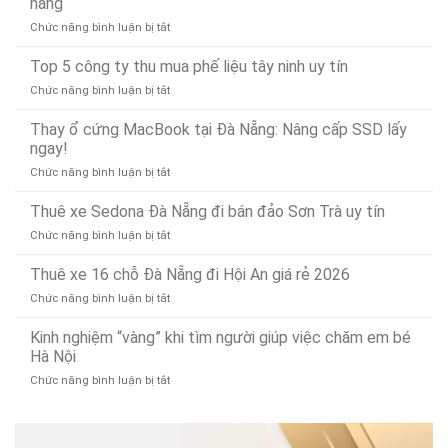
năng
Mặt
tắc
Tín,
Nhanh
ở
Chức năng bình luận bị tắt
và
Chuyên
Chóng
Kinh
thông
Nghiệp
Sau
nghiệm
Top 5 công ty thu mua phế liệu tây ninh uy tín
bồn
–
15
chọn
rửa
Gọi
Phút
ở
Chức năng bình luận bị tắt
mua
mặt
Là
Top
máy
dứt
Có
5
Thay ổ cứng MacBook tại Đà Nẵng: Nâng cấp SSD lấy
xay
điểm,
Mặt
công
ngay!
thịt
nhanh
(Phục
ty
bằng
gọn
vụ
ở
Chức năng bình luận bị tắt
thu
điện
24/7)
Thay
mua
bền
ổ
Thuê xe Sedona Đà Nẵng đi bán đảo Sơn Trà uy tín
phế
bỉ,
cứng
liệu
đa
ở
Chức năng bình luận bị tắt
MacBook
tây
năng
Thuê
tại
ninh
xe
Thuê xe 16 chỗ Đà Nẵng đi Hội An giá rẻ 2026
Đà
uy
Sedona
Nẵng:
tín
ở
Chức năng bình luận bị tắt
Đà
Nâng
Thuê
Nẵng
cấp
xe
Kinh nghiệm “vàng” khi tìm người giúp việc chăm em bé
đi
SSD
16
Hà Nội
bán
lấy
chỗ
đảo
ngay!
ở
Chức năng bình luận bị tắt
Đà
Sơn
Kinh
Nẵng
Trà
nghiệm
đi
uy
“vàng”
Hội
tín
khi