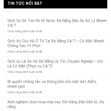
TIN TỨC NỔI BẬT
Dịch Vụ Dò Tìm Rò Rỉ Nước Đà Nẵng Bảo Ân Xử Lý Nhanh
24/7
ở
Chức năng bình luận bị tắt
Dịch
Vụ
Dịch Vụ Cứu Hộ Ô Tô Tại Đà Nẵng 24/7 – Có Mặt Nhanh
Dò
Chóng Sau 15 Phút
Tìm
ở
Chức năng bình luận bị tắt
Rò
Dịch
Rỉ
Vụ
Dịch vụ Lái Xe Hộ Đà Nẵng Uy Tín, Chuyên Nghiệp – Gọi
Nước
Cứu
Đà
Là Có Mặt (Phục vụ 24/7)
Hộ
Nẵng
ở
Chức năng bình luận bị tắt
Ô
Bảo
Dịch
Tô
Ân
vụ
Bí quyết chống tắc và thông bồn rửa mặt dứt điểm,
Tại
Xử
Lái
Đà
nhanh gọn
Lý
Xe
Nẵng
Nhanh
ở
Chức năng bình luận bị tắt
Hộ
24/7
24/7
Bí
Đà
–
quyết
Kinh nghiệm chọn mua máy xay thịt bằng điện bền bỉ, đa
Nẵng
Có
chống
Uy
năng
Mặt
tắc
Tín,
Nhanh