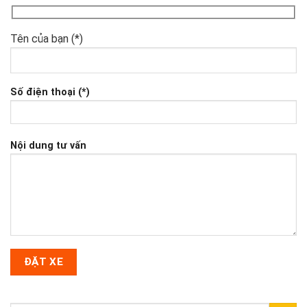
Tên của bạn (*)
Số điện thoại (*)
Nội dung tư vấn