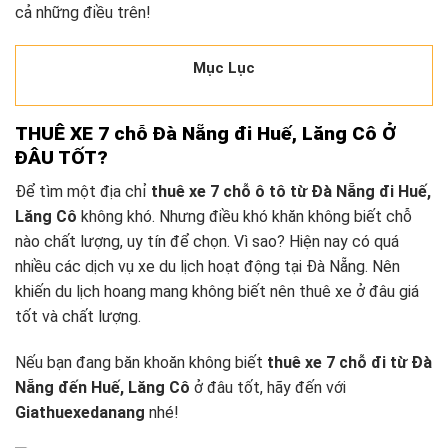
cả những điều trên!
Mục Lục
THUÊ XE 7 chỗ Đà Nẵng đi Huế, Lăng Cô Ở
ĐÂU TỐT?
Để tìm một địa chỉ
thuê xe 7 chỗ ô tô từ Đà Nẵng đi Huế,
Lăng Cô
không khó. Nhưng điều khó khăn không biết chỗ
nào chất lượng, uy tín để chọn. Vì sao? Hiện nay có quá
nhiều các dịch vụ xe du lịch hoạt động tại Đà Nẵng. Nên
khiến du lịch hoang mang không biết nên thuê xe ở đâu giá
tốt và chất lượng.
Nếu bạn đang băn khoăn không biết
thuê xe 7 chỗ đi từ Đà
Nẵng đến Huế, Lăng Cô
ở đâu tốt, hãy đến với
Giathuexedanang
nhé!