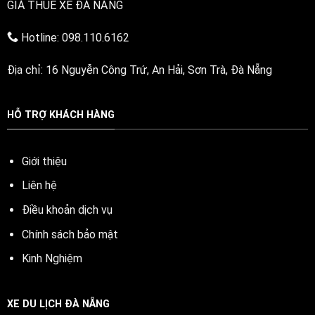
GIÁ THUÊ XE ĐÀ NẴNG
Hotline: 098.110.6162
Địa chỉ: 16 Nguyễn Công Trứ, An Hải, Sơn Trà, Đà Nẵng
HỖ TRỢ KHÁCH HÀNG
Giới thiệu
Liên hệ
Điều khoản dịch vụ
Chính sách bảo mật
Kinh Nghiệm
XE DU LỊCH ĐÀ NẴNG