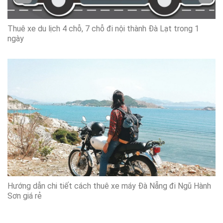
Thuê xe du lịch 4 chỗ, 7 chỗ đi nội thành Đà Lạt trong 1
ngày
Hướng dẫn chi tiết cách thuê xe máy Đà Nẵng đi Ngũ Hành
Sơn giá rẻ