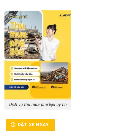
Dịch vụ thu mua phế liệu uy tín
ĐẶT XE NGAY