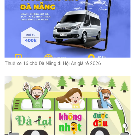
Thuê xe 16 chỗ Đà Nẵng đi Hội An giá rẻ 2026