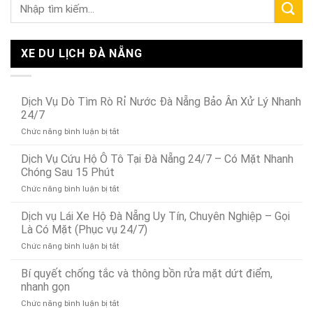
XE DU LỊCH ĐÀ NẴNG
Dịch Vụ Dò Tìm Rò Rỉ Nước Đà Nẵng Bảo Ân Xử Lý Nhanh
24/7
ở
Chức năng bình luận bị tắt
Dịch
Vụ
Dịch Vụ Cứu Hộ Ô Tô Tại Đà Nẵng 24/7 – Có Mặt Nhanh
Dò
Chóng Sau 15 Phút
Tìm
ở
Chức năng bình luận bị tắt
Rò
Dịch
Rỉ
Vụ
Dịch vụ Lái Xe Hộ Đà Nẵng Uy Tín, Chuyên Nghiệp – Gọi
Nước
Cứu
Đà
Là Có Mặt (Phục vụ 24/7)
Hộ
Nẵng
ở
Chức năng bình luận bị tắt
Ô
Bảo
Dịch
Tô
Ân
vụ
Bí quyết chống tắc và thông bồn rửa mặt dứt điểm,
Tại
Xử
Lái
Đà
nhanh gọn
Lý
Xe
Nẵng
Nhanh
ở
Chức năng bình luận bị tắt
Hộ
24/7
24/7