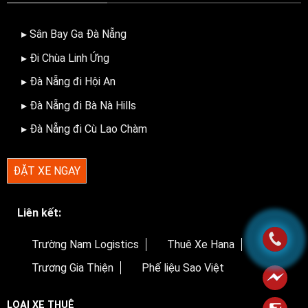
▸ Sân Bay Ga Đà Nẵng
▸ Đi Chùa Linh Ứng
▸ Đà Nẵng đi Hội An
▸ Đà Nẵng đi Bà Nà Hills
▸ Đà Nẵng đi Cù Lao Chàm
ĐẶT XE NGAY
Liên kết:
Trường Nam Logistics
Thuê Xe Hana
Trương Gia Thiện
Phế liệu Sao Việt
LOẠI XE THUÊ