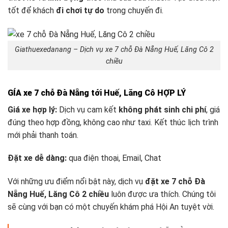
tốt để khách
đi chơi tự do
trong chuyến đi.
Giathuexedanang – Dịch vụ xe 7 chỗ Đà Nẵng Huế, Lăng Cô 2
chiều
GÍA xe 7 chỗ Đà Nẵng tới Huế, Lăng Cô HỢP LÝ
Giá xe hợp lý:
Dịch vụ cam kết
không phát sinh chi phí
, giá
đúng theo hợp đồng, không cao như taxi. Kết thúc lịch trình
mới phải thanh toán.
Đặt xe dễ dàng:
qua điện thoại, Email, Chat
Với những ưu điểm nổi bật này, dịch vụ
đặt xe 7 chỗ Đà
Nẵng Huế, Lăng Cô 2 chiều
luôn được ưa thích. Chúng tôi
sẽ cùng với bạn có một chuyến khám phá Hội An tuyệt vời.