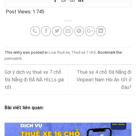
Post Views:
1.745
This entry was posted in
Loại thuê xe
,
Thuê xe 7 chỗ
. Bookmark the
permalink
.
Gợi ý dịch vụ thuê xe 7 chỗ
Thuê xe 4 chỗ Đà Nẵng đi
Đà Nẵng đi BÀ NÀ HILLs giá
Vinpearl Nam Hội An tốt ở
tốt
đâu?
Bài viết liên quan: