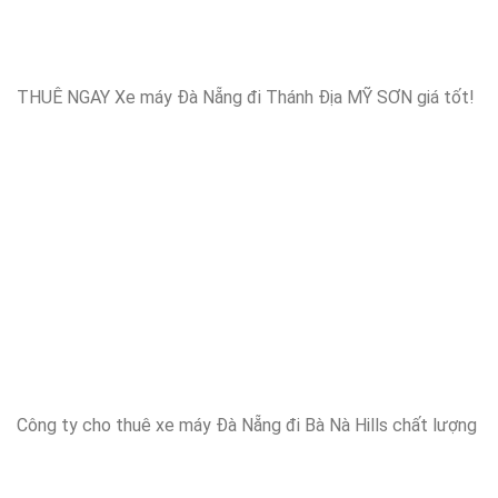
THUÊ NGAY Xe máy Đà Nẵng đi Thánh Địa MỸ SƠN giá tốt!
Công ty cho thuê xe máy Đà Nẵng đi Bà Nà Hills chất lượng