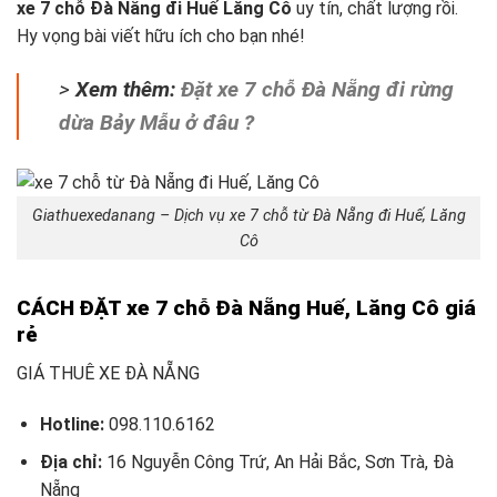
xe 7 chỗ Đà Nẵng đi Huế Lăng Cô
uy tín, chất lượng rồi.
Hy vọng bài viết hữu ích cho bạn nhé!
>
Xem thêm:
Đặt xe 7 chỗ Đà Nẵng đi rừng
dừa Bảy Mẫu ở đâu ?
Giathuexedanang – Dịch vụ xe 7 chỗ từ Đà Nẵng đi Huế, Lăng
Cô
CÁCH ĐẶT xe 7 chỗ Đà Nẵng Huế, Lăng Cô giá
rẻ
GIÁ THUÊ XE ĐÀ NẴNG
Hotline:
098.110.6162
Địa chỉ:
16 Nguyễn Công Trứ, An Hải Bắc, Sơn Trà, Đà
Nẵng