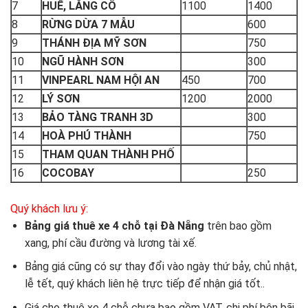
7
HUẾ, LĂNG CÔ
1100
1400
8
RỪNG DỪA 7 MẪU
600
9
THÁNH ĐỊA MỸ SƠN
750
10
NGŨ HÀNH SƠN
300
11
VINPEARL NAM HỘI AN
450
700
12
LÝ SƠN
1200
2000
13
BẢO TÀNG TRANH 3D
300
14
HOÀ PHÚ THÀNH
750
15
THAM QUAN THÀNH PHỐ
16
COCOBAY
250
Quý khách lưu ý:
Bảng giá thuê xe 4 chỗ tại Đà Nẵng
trên bao gồm
xang, phí cầu đường và lương tài xế.
Bảng giá cũng có sự thay đổi vào ngày thứ bảy, chủ nhật,
lễ tết, quý khách liên hệ trực tiếp để nhận giá tốt..
Giá cho thuê xe 4 chỗ chưa bao gồm VAT, chi phí bên bãi