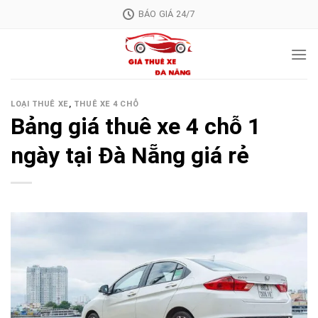
Skip
BÁO GIÁ 24/7
to
content
LOẠI THUÊ XE
,
THUÊ XE 4 CHỖ
Bảng giá thuê xe 4 chỗ 1
ngày tại Đà Nẵng giá rẻ