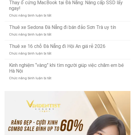
5
Thay ổ cứng MacBook tại Đà Nẵng: Nâng cấp SSD lấy
xay
điểm,
Mặt
công
ngay!
thịt
nhanh
(Phục
ty
bằng
gọn
vụ
ở
Chức năng bình luận bị tắt
thu
điện
24/7)
Thay
mua
bền
ổ
Thuê xe Sedona Đà Nẵng đi bán đảo Sơn Trà uy tín
phế
bỉ,
cứng
liệu
đa
ở
Chức năng bình luận bị tắt
MacBook
tây
năng
Thuê
tại
ninh
xe
Thuê xe 16 chỗ Đà Nẵng đi Hội An giá rẻ 2026
Đà
uy
Sedona
Nẵng:
tín
ở
Chức năng bình luận bị tắt
Đà
Nâng
Thuê
Nẵng
cấp
xe
Kinh nghiệm “vàng” khi tìm người giúp việc chăm em bé
đi
SSD
16
Hà Nội
bán
lấy
chỗ
đảo
ngay!
ở
Chức năng bình luận bị tắt
Đà
Sơn
Kinh
Nẵng
Trà
nghiệm
đi
uy
“vàng”
Hội
tín
khi
An
tìm
giá
người
rẻ
giúp
2026
việc
chăm
em
bé