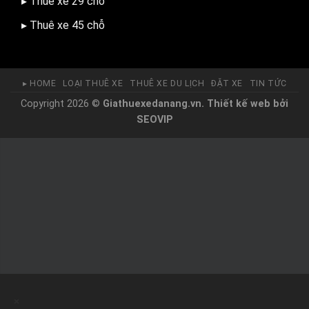
▸ Thuê xe 29 chỗ
▸ Thuê xe 45 chỗ
▸ HOME
LOẠI THUÊ XE
THUÊ XE DU LỊCH
ĐẶT XE
TIN TỨC
Copyright 2026 ©
Giathuexedanang.vn.
Thiết kế web
bởi
SEOVIP
×