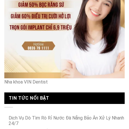
Hà
Nội
Nha khoa VIN Dentist
TIN TỨC NỔI BẬT
Dịch Vụ Dò Tìm Rò Rỉ Nước Đà Nẵng Bảo Ân Xử Lý Nhanh
24/7