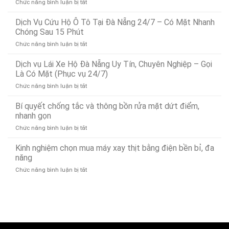
ở
Chức năng bình luận bị tắt
Dịch
Vụ
Dịch Vụ Cứu Hộ Ô Tô Tại Đà Nẵng 24/7 – Có Mặt Nhanh
Dò
Chóng Sau 15 Phút
Tìm
ở
Chức năng bình luận bị tắt
Rò
Dịch
Rỉ
Vụ
Dịch vụ Lái Xe Hộ Đà Nẵng Uy Tín, Chuyên Nghiệp – Gọi
Nước
Cứu
Đà
Là Có Mặt (Phục vụ 24/7)
Hộ
Nẵng
ở
Chức năng bình luận bị tắt
Ô
Bảo
Dịch
Tô
Ân
vụ
Bí quyết chống tắc và thông bồn rửa mặt dứt điểm,
Tại
Xử
Lái
Đà
nhanh gọn
Lý
Xe
Nẵng
Nhanh
ở
Chức năng bình luận bị tắt
Hộ
24/7
24/7
Bí
Đà
–
quyết
Kinh nghiệm chọn mua máy xay thịt bằng điện bền bỉ, đa
Nẵng
Có
chống
Uy
năng
Mặt
tắc
Tín,
Nhanh
ở
Chức năng bình luận bị tắt
và
Chuyên
Chóng
Kinh
thông
Nghiệp
Sau
nghiệm
bồn
–
15
chọn
rửa
Gọi
Phút
mua
mặt
Là
máy
dứt
Có
xay
điểm,
Mặt