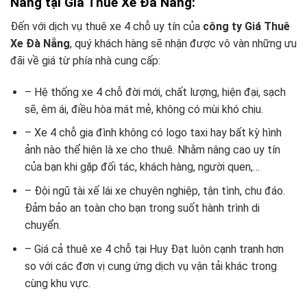
Nẵng tại Giá Thuê Xe Đà Nẵng:
Đến với dịch vụ thuê xe 4 chỗ uy tín của
công ty Giá Thuê
Xe Đà Nẵng
, quý khách hàng sẽ nhận được vô vàn những ưu
đãi về giá từ phía nhà cung cấp:
– Hệ thống xe 4 chỗ đời mới, chất lượng, hiện đại, sạch
sẽ, êm ái, điều hòa mát mẻ, không có mùi khó chịu.
– Xe 4 chỗ gia đình không có logo taxi hay bất kỳ hình
ảnh nào thể hiện là xe cho thuê. Nhằm nâng cao uy tín
của bạn khi gặp đối tác, khách hàng, người quen,…
– Đội ngũ tài xế lái xe chuyên nghiệp, tận tình, chu đáo.
Đảm bảo an toàn cho bạn trong suốt hành trình di
chuyển.
– Giá cả thuê xe 4 chỗ tại Huy Đạt luôn cạnh tranh hơn
so với các đơn vị cung ứng dịch vụ vận tải khác trong
cùng khu vực.