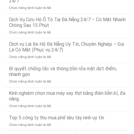
24/7
ở
Chức năng bình luận bị tắt
Dịch
Vụ
Dịch Vụ Cứu Hộ Ô Tô Tại Đà Nẵng 24/7 – Có Mặt Nhanh
Dò
Chóng Sau 15 Phút
Tìm
ở
Chức năng bình luận bị tắt
Rò
Dịch
Rỉ
Vụ
Dịch vụ Lái Xe Hộ Đà Nẵng Uy Tín, Chuyên Nghiệp – Gọi
Nước
Cứu
Đà
Là Có Mặt (Phục vụ 24/7)
Hộ
Nẵng
ở
Chức năng bình luận bị tắt
Ô
Bảo
Dịch
Tô
Ân
vụ
Bí quyết chống tắc và thông bồn rửa mặt dứt điểm,
Tại
Xử
Lái
Đà
nhanh gọn
Lý
Xe
Nẵng
Nhanh
ở
Chức năng bình luận bị tắt
Hộ
24/7
24/7
Bí
Đà
–
quyết
Kinh nghiệm chọn mua máy xay thịt bằng điện bền bỉ, đa
Nẵng
Có
chống
Uy
năng
Mặt
tắc
Tín,
Nhanh
ở
Chức năng bình luận bị tắt
và
Chuyên
Chóng
Kinh
thông
Nghiệp
Sau
nghiệm
Top 5 công ty thu mua phế liệu tây ninh uy tín
bồn
–
15
chọn
rửa
Gọi
Phút
ở
Chức năng bình luận bị tắt
mua
mặt
Là
Top
máy
dứt
Có