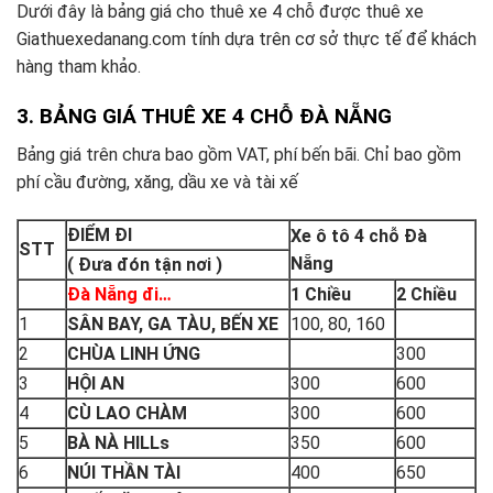
Dưới đây là bảng giá cho thuê xe 4 chỗ được thuê xe
Giathuexedanang.com tính dựa trên cơ sở thực tế để khách
hàng tham khảo.
3. BẢNG GIÁ THUÊ XE 4 CHỖ ĐÀ NẴNG
Bảng giá trên chưa bao gồm VAT, phí bến bãi. Chỉ bao gồm
phí cầu đường, xăng, dầu xe và tài xế
ĐIỂM ĐI
Xe ô tô 4 chỗ Đà
STT
Nẵng
( Đưa đón tận nơi )
Đà Nẵng đi…
1 Chiều
2 Chiều
1
SÂN BAY, GA TÀU, BẾN XE
100, 80, 160
2
CHÙA LINH ỨNG
300
3
HỘI AN
300
600
4
CÙ LAO CHÀM
300
600
5
BÀ NÀ HILLs
350
600
6
NÚI THẦN TÀI
400
650