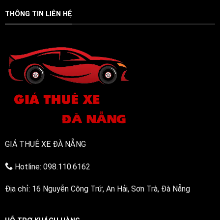
thịt
nhanh
(Phục
bằng
gọn
vụ
THÔNG TIN LIÊN HỆ
điện
24/7)
bền
bỉ,
đa
năng
GIÁ THUÊ XE ĐÀ NẴNG
Hotline: 098.110.6162
Địa chỉ: 16 Nguyễn Công Trứ, An Hải, Sơn Trà, Đà Nẵng