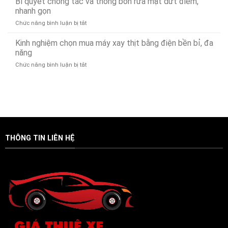
Bí quyết chống tắc và thông bồn rửa mặt dứt điểm,
Xử
Lái
Đà
nhanh gọn
Lý
Xe
Nẵng
Nhanh
ở
Chức năng bình luận bị tắt
Hộ
24/7
24/7
Bí
Đà
–
quyết
Kinh nghiệm chọn mua máy xay thịt bằng điện bền bỉ, đa
Nẵng
Có
chống
Uy
năng
Mặt
tắc
Tín,
Nhanh
ở
Chức năng bình luận bị tắt
và
Chuyên
Chóng
Kinh
thông
Nghiệp
Sau
nghiệm
bồn
–
15
chọn
rửa
Gọi
Phút
mua
mặt
Là
máy
dứt
Có
xay
điểm,
Mặt
thịt
nhanh
(Phục
bằng
gọn
vụ
THÔNG TIN LIÊN HỆ
điện
24/7)
bền
bỉ,
đa
năng