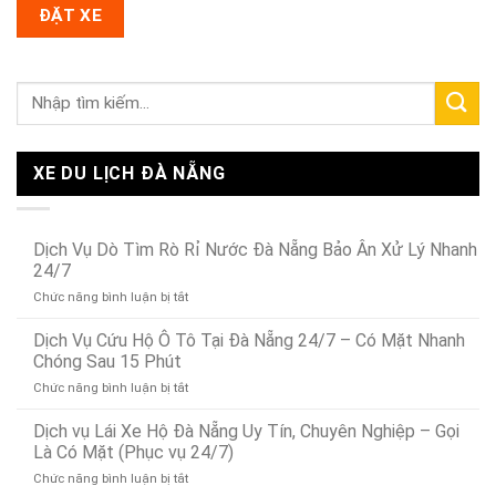
XE DU LỊCH ĐÀ NẴNG
Dịch Vụ Dò Tìm Rò Rỉ Nước Đà Nẵng Bảo Ân Xử Lý Nhanh
24/7
ở
Chức năng bình luận bị tắt
Dịch
Vụ
Dịch Vụ Cứu Hộ Ô Tô Tại Đà Nẵng 24/7 – Có Mặt Nhanh
Dò
Chóng Sau 15 Phút
Tìm
ở
Chức năng bình luận bị tắt
Rò
Dịch
Rỉ
Vụ
Dịch vụ Lái Xe Hộ Đà Nẵng Uy Tín, Chuyên Nghiệp – Gọi
Nước
Cứu
Đà
Là Có Mặt (Phục vụ 24/7)
Hộ
Nẵng
ở
Chức năng bình luận bị tắt
Ô
Bảo