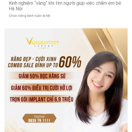
xe
Kinh nghiệm “vàng” khi tìm người giúp việc chăm em bé
đi
SSD
16
Hà Nội
bán
lấy
chỗ
đảo
ngay!
ở
Chức năng bình luận bị tắt
Đà
Sơn
Kinh
Nẵng
Trà
nghiệm
đi
uy
“vàng”
Hội
tín
khi
An
tìm
giá
người
rẻ
giúp
2026
việc
chăm
em
bé
Hà
Nội