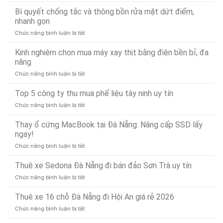
Dịch
Tô
Ân
vụ
Bí quyết chống tắc và thông bồn rửa mặt dứt điểm,
Tại
Xử
Lái
Đà
nhanh gọn
Lý
Xe
Nẵng
Nhanh
ở
Chức năng bình luận bị tắt
Hộ
24/7
24/7
Bí
Đà
–
quyết
Kinh nghiệm chọn mua máy xay thịt bằng điện bền bỉ, đa
Nẵng
Có
chống
Uy
năng
Mặt
tắc
Tín,
Nhanh
ở
Chức năng bình luận bị tắt
và
Chuyên
Chóng
Kinh
thông
Nghiệp
Sau
nghiệm
Top 5 công ty thu mua phế liệu tây ninh uy tín
bồn
–
15
chọn
rửa
Gọi
Phút
ở
Chức năng bình luận bị tắt
mua
mặt
Là
Top
máy
dứt
Có
5
Thay ổ cứng MacBook tại Đà Nẵng: Nâng cấp SSD lấy
xay
điểm,
Mặt
công
ngay!
thịt
nhanh
(Phục
ty
bằng
gọn
vụ
ở
Chức năng bình luận bị tắt
thu
điện
24/7)
Thay
mua
bền
ổ
Thuê xe Sedona Đà Nẵng đi bán đảo Sơn Trà uy tín
phế
bỉ,
cứng
liệu
đa
ở
Chức năng bình luận bị tắt
MacBook
tây
năng
Thuê
tại
ninh
xe
Thuê xe 16 chỗ Đà Nẵng đi Hội An giá rẻ 2026
Đà
uy
Sedona
Nẵng:
tín
ở
Chức năng bình luận bị tắt
Đà
Nâng
Thuê
Nẵng
cấp