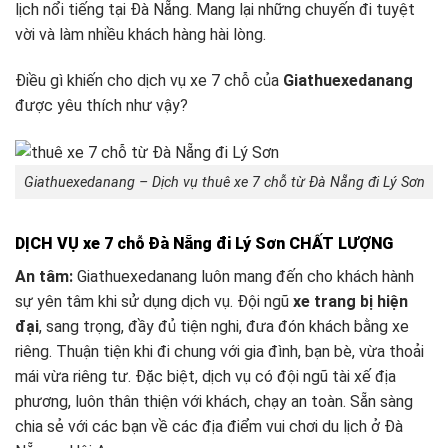
lịch nổi tiếng tại Đà Nẵng. Mang lại những chuyến đi tuyệt
vời và làm nhiều khách hàng hài lòng.
Điều gì khiến cho dịch vụ xe 7 chỗ của
Giathuexedanang
được yêu thích như vậy?
Giathuexedanang – Dịch vụ thuê xe 7 chỗ từ Đà Nẵng đi Lý Sơn
DỊCH VỤ xe 7 chỗ Đà Nẵng đi Lý Sơn CHẤT LƯỢNG
An tâm:
Giathuexedanang luôn mang đến cho khách hành
sự yên tâm khi sử dụng dịch vụ. Đội ngũ
xe trang bị hiện
đại
, sang trọng, đầy đủ tiện nghi, đưa đón khách bằng xe
riêng. Thuận tiện khi đi chung với gia đình, bạn bè, vừa thoải
mái vừa riêng tư. Đặc biệt, dịch vụ có đội ngũ tài xế địa
phương, luôn thân thiện với khách, chạy an toàn. Sẵn sàng
chia sẻ với các bạn về các địa điểm vui chơi du lịch ở Đà