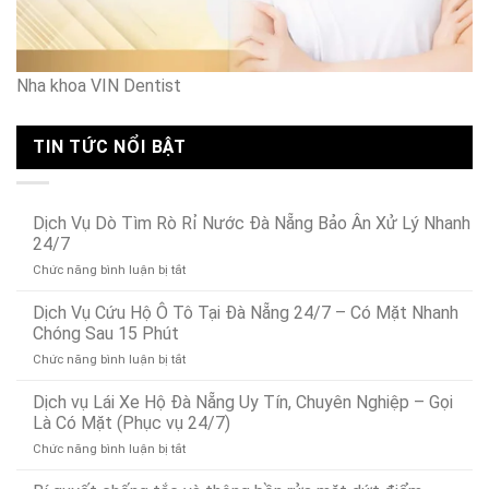
Nha khoa VIN Dentist
TIN TỨC NỔI BẬT
Dịch Vụ Dò Tìm Rò Rỉ Nước Đà Nẵng Bảo Ân Xử Lý Nhanh
24/7
ở
Chức năng bình luận bị tắt
Dịch
Vụ
Dịch Vụ Cứu Hộ Ô Tô Tại Đà Nẵng 24/7 – Có Mặt Nhanh
Dò
Chóng Sau 15 Phút
Tìm
ở
Chức năng bình luận bị tắt
Rò
Dịch
Rỉ
Vụ
Dịch vụ Lái Xe Hộ Đà Nẵng Uy Tín, Chuyên Nghiệp – Gọi
Nước
Cứu
Đà
Là Có Mặt (Phục vụ 24/7)
Hộ
Nẵng
ở
Chức năng bình luận bị tắt
Ô
Bảo
Dịch
Tô
Ân
vụ
Tại