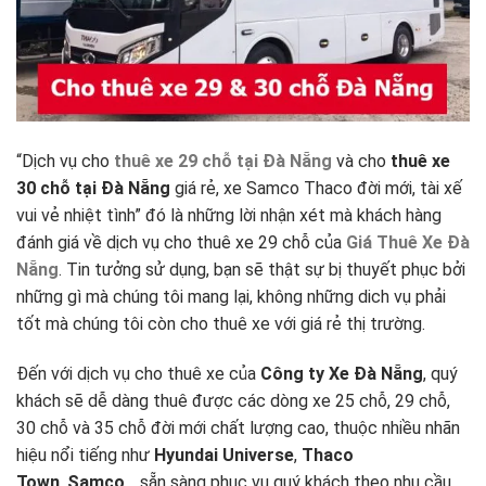
“Dịch vụ cho
thuê xe 29 chỗ tại Đà Nẵng
và cho
thuê xe
30 chỗ tại Đà Nẵng
giá rẻ, xe Samco Thaco đời mới, tài xế
vui vẻ nhiệt tình” đó là những lời nhận xét mà khách hàng
đánh giá về dịch vụ cho thuê xe 29 chỗ của
Giá Thuê Xe Đà
Nẵng
. Tin tưởng sử dụng, bạn sẽ thật sự bị thuyết phục bởi
những gì mà chúng tôi mang lại, không những dich vụ phải
tốt mà chúng tôi còn cho thuê xe với giá rẻ thị trường.
Đến với dịch vụ cho thuê xe của
Công ty Xe Đà Nẵng
, quý
khách sẽ dễ dàng thuê được các dòng xe 25 chỗ, 29 chỗ,
30 chỗ và 35 chỗ đời mới chất lượng cao, thuộc nhiều nhãn
hiệu nổi tiếng như
Hyundai Universe
,
Thaco
Town
,
Samco
… sẵn sàng phục vụ quý khách theo nhu cầu.