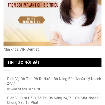
Nha khoa VIN Dentist
TIN TỨC NỔI BẬT
Dịch Vụ Dò Tìm Rò Rỉ Nước Đà Nẵng Bảo Ân Xử Lý Nhanh
24/7
ở
Chức năng bình luận bị tắt
Dịch
Vụ
Dịch Vụ Cứu Hộ Ô Tô Tại Đà Nẵng 24/7 – Có Mặt Nhanh
Dò
Chóng Sau 15 Phút
Tìm