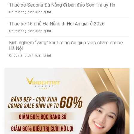
bền
ổ
Thuê xe Sedona Đà Nẵng đi bán đảo Sơn Trà uy tín
phế
bỉ,
cứng
liệu
đa
ở
Chức năng bình luận bị tắt
MacBook
tây
năng
Thuê
tại
ninh
xe
Thuê xe 16 chỗ Đà Nẵng đi Hội An giá rẻ 2026
Đà
uy
Sedona
Nẵng:
tín
ở
Chức năng bình luận bị tắt
Đà
Nâng
Thuê
Nẵng
cấp
xe
Kinh nghiệm “vàng” khi tìm người giúp việc chăm em bé
đi
SSD
16
Hà Nội
bán
lấy
chỗ
đảo
ngay!
ở
Chức năng bình luận bị tắt
Đà
Sơn
Kinh
Nẵng
Trà
nghiệm
đi
uy
“vàng”
Hội
tín
khi
An
tìm
giá
người
rẻ
giúp
2026
việc
chăm
em
bé
Hà
Nội