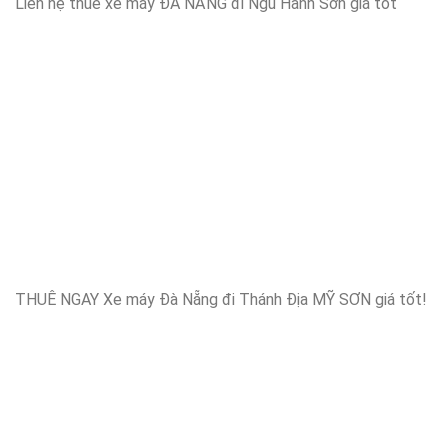
Liên hệ thuê xe máy ĐÀ NẴNG đi Ngũ Hành Sơn giá tốt
THUÊ NGAY Xe máy Đà Nẵng đi Thánh Địa MỸ SƠN giá tốt!