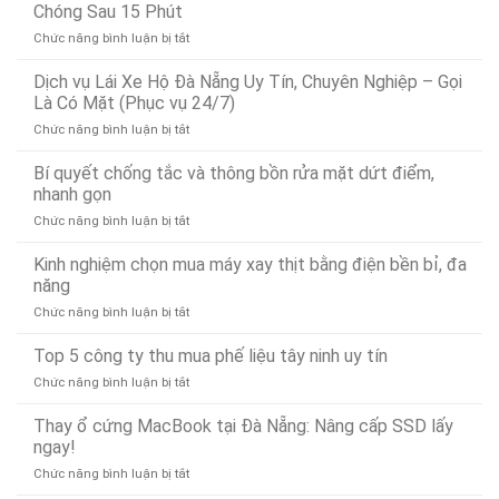
Dò
Chóng Sau 15 Phút
Tìm
ở
Chức năng bình luận bị tắt
Rò
Dịch
Rỉ
Vụ
Dịch vụ Lái Xe Hộ Đà Nẵng Uy Tín, Chuyên Nghiệp – Gọi
Nước
Cứu
Đà
Là Có Mặt (Phục vụ 24/7)
Hộ
Nẵng
ở
Chức năng bình luận bị tắt
Ô
Bảo
Dịch
Tô
Ân
vụ
Bí quyết chống tắc và thông bồn rửa mặt dứt điểm,
Tại
Xử
Lái
Đà
nhanh gọn
Lý
Xe
Nẵng
Nhanh
ở
Chức năng bình luận bị tắt
Hộ
24/7
24/7
Bí
Đà
–
quyết
Kinh nghiệm chọn mua máy xay thịt bằng điện bền bỉ, đa
Nẵng
Có
chống
Uy
năng
Mặt
tắc
Tín,
Nhanh
ở
Chức năng bình luận bị tắt
và
Chuyên
Chóng
Kinh
thông
Nghiệp
Sau
nghiệm
Top 5 công ty thu mua phế liệu tây ninh uy tín
bồn
–
15
chọn
rửa
Gọi
Phút
ở
Chức năng bình luận bị tắt
mua
mặt
Là
Top
máy
dứt
Có
5
Thay ổ cứng MacBook tại Đà Nẵng: Nâng cấp SSD lấy
xay
điểm,
Mặt
công
ngay!
thịt
nhanh
(Phục
ty
bằng
gọn
vụ
ở
Chức năng bình luận bị tắt
thu
điện
24/7)
Thay
mua