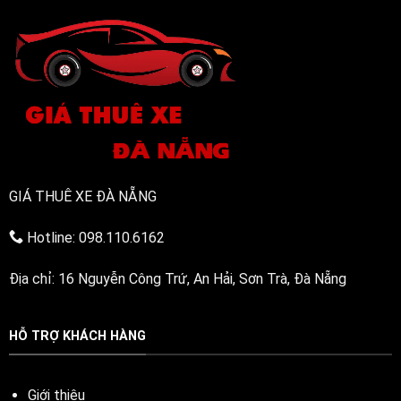
đa
năng
GIÁ THUÊ XE ĐÀ NẴNG
Hotline: 098.110.6162
Địa chỉ: 16 Nguyễn Công Trứ, An Hải, Sơn Trà, Đà Nẵng
HỖ TRỢ KHÁCH HÀNG
Giới thiệu