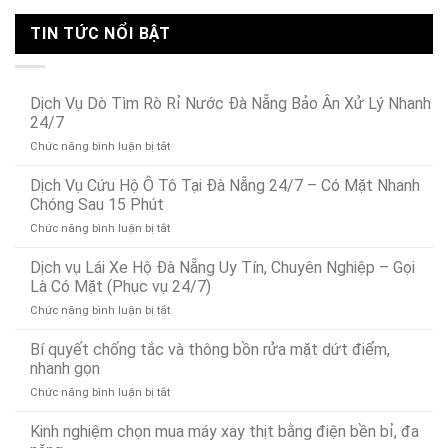
TIN TỨC NỔI BẬT
Dịch Vụ Dò Tìm Rò Rỉ Nước Đà Nẵng Bảo Ân Xử Lý Nhanh
24/7
ở
Chức năng bình luận bị tắt
Dịch
Vụ
Dịch Vụ Cứu Hộ Ô Tô Tại Đà Nẵng 24/7 – Có Mặt Nhanh
Dò
Chóng Sau 15 Phút
Tìm
ở
Chức năng bình luận bị tắt
Rò
Dịch
Rỉ
Vụ
Dịch vụ Lái Xe Hộ Đà Nẵng Uy Tín, Chuyên Nghiệp – Gọi
Nước
Cứu
Đà
Là Có Mặt (Phục vụ 24/7)
Hộ
Nẵng
ở
Chức năng bình luận bị tắt
Ô
Bảo
Dịch
Tô
Ân
vụ
Bí quyết chống tắc và thông bồn rửa mặt dứt điểm,
Tại
Xử
Lái
Đà
nhanh gọn
Lý
Xe
Nẵng
Nhanh
ở
Chức năng bình luận bị tắt
Hộ
24/7
24/7
Bí
Đà
–
quyết
Kinh nghiệm chọn mua máy xay thịt bằng điện bền bỉ, đa
Nẵng
Có
chống
Uy