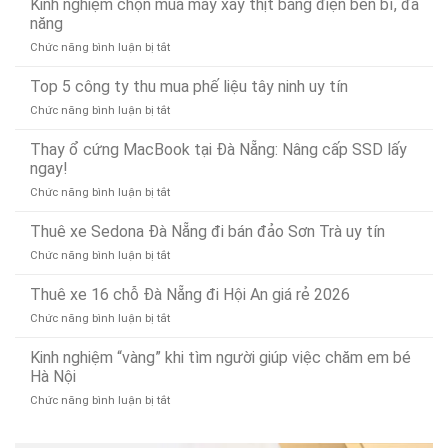
Kinh nghiệm chọn mua máy xay thịt bằng điện bền bỉ, đa
Nẵng
Có
chống
Uy
năng
Mặt
tắc
Tín,
Nhanh
ở
Chức năng bình luận bị tắt
và
Chuyên
Chóng
Kinh
thông
Nghiệp
Sau
nghiệm
Top 5 công ty thu mua phế liệu tây ninh uy tín
bồn
–
15
chọn
rửa
Gọi
Phút
ở
Chức năng bình luận bị tắt
mua
mặt
Là
Top
máy
dứt
Có
5
Thay ổ cứng MacBook tại Đà Nẵng: Nâng cấp SSD lấy
xay
điểm,
Mặt
công
ngay!
thịt
nhanh
(Phục
ty
bằng
gọn
vụ
ở
Chức năng bình luận bị tắt
thu
điện
24/7)
Thay
mua
bền
ổ
Thuê xe Sedona Đà Nẵng đi bán đảo Sơn Trà uy tín
phế
bỉ,
cứng
liệu
đa
ở
Chức năng bình luận bị tắt
MacBook
tây
năng
Thuê
tại
ninh
xe
Thuê xe 16 chỗ Đà Nẵng đi Hội An giá rẻ 2026
Đà
uy
Sedona
Nẵng:
tín
ở
Chức năng bình luận bị tắt
Đà
Nâng
Thuê
Nẵng
cấp
xe
Kinh nghiệm “vàng” khi tìm người giúp việc chăm em bé
đi
SSD
16
Hà Nội
bán
lấy
chỗ
đảo
ngay!
ở
Chức năng bình luận bị tắt
Đà
Sơn
Kinh
Nẵng
Trà
nghiệm
đi
uy