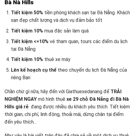
Bà Nà Hills
Tiết kiệm 50%
tiền phòng khách sạn tại Đà Nẵng. Khách
sạn đẹp chất lượng và dịch vụ đảm bảo tốt
Tiết kiệm 10%
mua đặc sản làm quà
Tiết kiệm <=10%
vé tham quan, tours các điểm du lịch
tại Đà Nẵng
Tiết kiệm 10%
thuê xe máy
Lên kế hoạch cụ thể
theo chuyến du lịch Đà Nẵng
của
riêng Bạn
Chần chừ gì nữa, hãy đến với Giathuexedanang để
TRẢI
NGHIỆM NGAY
mô hình thuê
xe 29 chỗ Đà Nẵng đi Bà Nà
Hills giá rẻ
đang được nhiều du khách yêu thích. Tiết kiệm
thời gian, chi phí, linh động, thoải mái, dừng chân tại điểm
đến yêu thích..
.
Như vậy là bài viết trên đây đã chia sẻ về một dịch vụ thuê