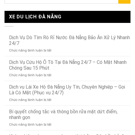
XE DU LỊCH ĐÀ NẴNG
Dịch Vụ Dò Tìm Rò Rỉ Nước Đà Nẵng Bảo Ân Xử Lý Nhanh
24/7
ở
Chức năng bình luận bị tắt
Dịch
Vụ
Dịch Vụ Cứu Hộ Ô Tô Tại Đà Nẵng 24/7 – Có Mặt Nhanh
Dò
Chóng Sau 15 Phút
Tìm
ở
Chức năng bình luận bị tắt
Rò
Dịch
Rỉ
Vụ
Dịch vụ Lái Xe Hộ Đà Nẵng Uy Tín, Chuyên Nghiệp – Gọi
Nước
Cứu
Đà
Là Có Mặt (Phục vụ 24/7)
Hộ
Nẵng
ở
Chức năng bình luận bị tắt
Ô
Bảo
Dịch
Tô
Ân
vụ
Bí quyết chống tắc và thông bồn rửa mặt dứt điểm,
Tại
Xử
Lái
Đà
nhanh gọn
Lý
Xe
Nẵng
Nhanh
ở
Chức năng bình luận bị tắt
Hộ
24/7
24/7
Bí
Đà
–
quyết