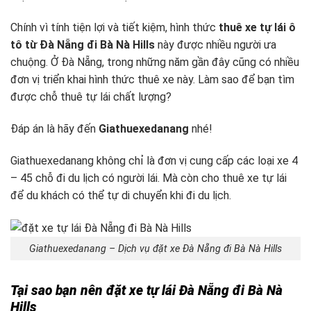
Chính vì tính tiện lợi và tiết kiệm, hình thức
thuê xe tự lái ô
tô từ Đà Nẵng đi Bà Nà Hills
này được nhiều người ưa
chuộng. Ở Đà Nẵng, trong những năm gần đây cũng có nhiều
đơn vị triển khai hình thức thuê xe này. Làm sao để bạn tìm
được chỗ thuê tự lái chất lượng?
Đáp án là hãy đến
Giathuexedanang
nhé!
Giathuexedanang không chỉ là đơn vị cung cấp các loại xe 4
– 45 chỗ đi du lịch có người lái. Mà còn cho thuê xe tự lái
để du khách có thể tự di chuyển khi đi du lịch.
Giathuexedanang – Dịch vụ đặt xe Đà Nẵng đi Bà Nà Hills
Tại sao bạn nên đặt xe tự lái Đà Nẵng đi Bà Nà
Hills