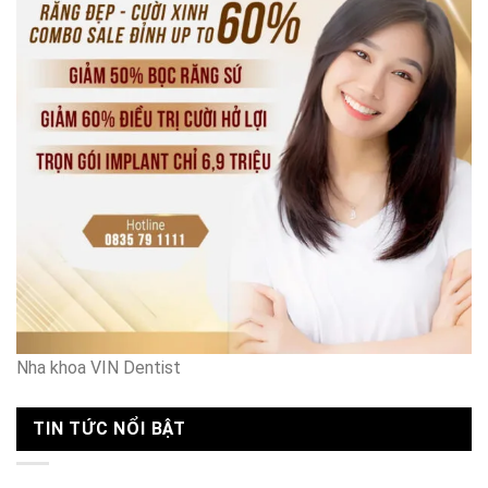
chăm
em
bé
Hà
Nội
Nha khoa VIN Dentist
TIN TỨC NỔI BẬT