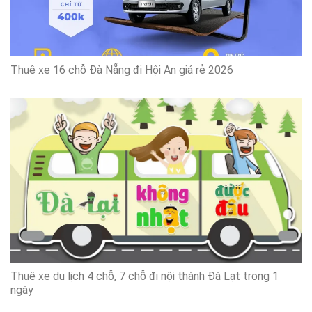
Thuê xe 16 chỗ Đà Nẵng đi Hội An giá rẻ 2026
Thuê xe du lịch 4 chỗ, 7 chỗ đi nội thành Đà Lạt trong 1
ngày