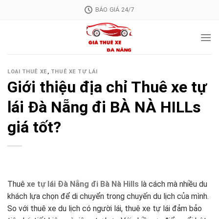
Skip
BÁO GIÁ 24/7
to
content
LOẠI THUÊ XE
,
THUÊ XE TỰ LÁI
Giới thiệu địa chỉ Thuê xe tự
lái Đà Nẵng đi BÀ NÀ HILLs
giá tốt?
Thuê
xe tự lái Đà Nẵng đi Bà Nà Hills
là cách mà nhiều du
khách lựa chọn để di chuyển trong chuyến du lịch của mình.
So với thuê xe du lịch có người lái, thuê xe tự lái đảm bảo