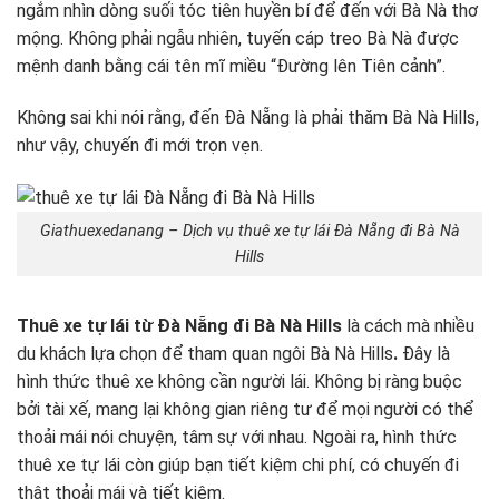
ngắm nhìn dòng suối tóc tiên huyền bí để đến với Bà Nà thơ
mộng. Không phải ngẫu nhiên, tuyến cáp treo Bà Nà được
mệnh danh bằng cái tên mĩ miều “Đường lên Tiên cảnh”.
Không sai khi nói rằng, đến Đà Nẵng là phải thăm Bà Nà Hills,
như vậy, chuyến đi mới trọn vẹn.
Giathuexedanang – Dịch vụ thuê xe tự lái Đà Nẵng đi Bà Nà
Hills
Thuê xe tự lái từ Đà Nẵng đi Bà Nà Hills
là cách mà nhiều
du khách lựa chọn để tham quan ngôi Bà Nà Hills
.
Đây là
hình thức thuê xe không cần người lái. Không bị ràng buộc
bởi tài xế, mang lại không gian riêng tư để mọi người có thể
thoải mái nói chuyện, tâm sự với nhau. Ngoài ra, hình thức
thuê xe tự lái còn giúp bạn tiết kiệm chi phí, có chuyến đi
thật thoải mái và tiết kiệm.