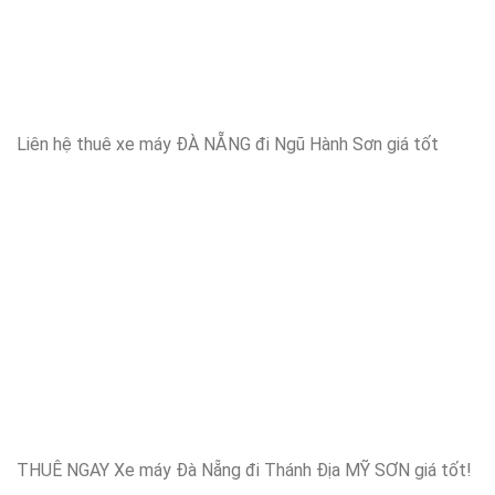
Liên hệ thuê xe máy ĐÀ NẴNG đi Ngũ Hành Sơn giá tốt
THUÊ NGAY Xe máy Đà Nẵng đi Thánh Địa MỸ SƠN giá tốt!