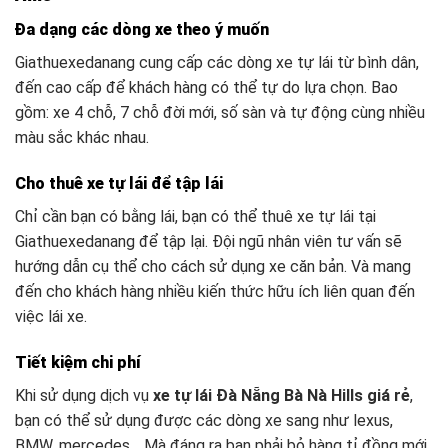
Đa dạng các dòng xe theo ý muốn
Giathuexedanang cung cấp các dòng xe tự lái từ bình dân,
đến cao cấp để khách hàng có thể tự do lựa chọn. Bao
gồm: xe 4 chỗ, 7 chỗ đời mới, số sàn và tự động cùng nhiều
màu sắc khác nhau.
Cho thuê xe tự lái để tập lái
Chỉ cần bạn có bằng lái, bạn có thể thuê xe tự lái tại
Giathuexedanang để tập lại. Đội ngũ nhân viên tư vấn sẽ
hướng dẫn cụ thể cho cách sử dụng xe căn bản. Và mang
đến cho khách hàng nhiều kiến thức hữu ích liên quan đến
việc lái xe.
Tiết kiệm chi phí
Khi sử dụng dịch vụ
xe tự lái Đà Nẵng Bà Nà Hills giá rẻ
,
bạn có thể sử dụng được các dòng xe sang như lexus,
BMW, mercedes… Mà đáng ra bạn phải bỏ hàng tỉ đồng mới