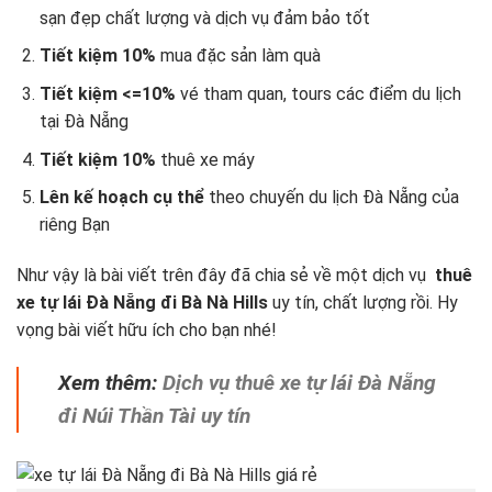
sạn đẹp chất lượng và dịch vụ đảm bảo tốt
Tiết kiệm 10%
mua đặc sản làm quà
Tiết kiệm <=10%
vé tham quan, tours các điểm du lịch
tại Đà Nẵng
Tiết kiệm 10%
thuê xe máy
Lên kế hoạch cụ thể
theo chuyến du lịch Đà Nẵng
của
riêng Bạn
Như vậy là bài viết trên đây đã chia sẻ về một dịch vụ
thuê
xe tự lái Đà Nẵng đi Bà Nà Hills
uy tín, chất lượng rồi. Hy
vọng bài viết hữu ích cho bạn nhé!
Xem thêm:
Dịch vụ thuê xe tự lái Đà Nẵng
đi Núi Thần Tài uy tín