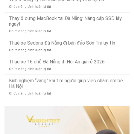
15
chọn
rửa
Gọi
Phút
ở
Chức năng bình luận bị tắt
mua
mặt
Là
Top
máy
dứt
Có
5
Thay ổ cứng MacBook tại Đà Nẵng: Nâng cấp SSD lấy
xay
điểm,
Mặt
công
ngay!
thịt
nhanh
(Phục
ty
bằng
gọn
vụ
ở
Chức năng bình luận bị tắt
thu
điện
24/7)
Thay
mua
bền
ổ
Thuê xe Sedona Đà Nẵng đi bán đảo Sơn Trà uy tín
phế
bỉ,
cứng
liệu
đa
ở
Chức năng bình luận bị tắt
MacBook
tây
năng
Thuê
tại
ninh
xe
Thuê xe 16 chỗ Đà Nẵng đi Hội An giá rẻ 2026
Đà
uy
Sedona
Nẵng:
tín
ở
Chức năng bình luận bị tắt
Đà
Nâng
Thuê
Nẵng
cấp
xe
Kinh nghiệm “vàng” khi tìm người giúp việc chăm em bé
đi
SSD
16
Hà Nội
bán
lấy
chỗ
đảo
ngay!
ở
Chức năng bình luận bị tắt
Đà
Sơn
Kinh
Nẵng
Trà
nghiệm
đi
uy
“vàng”
Hội
tín
khi
An
tìm
giá
người
rẻ
giúp
2026
việc