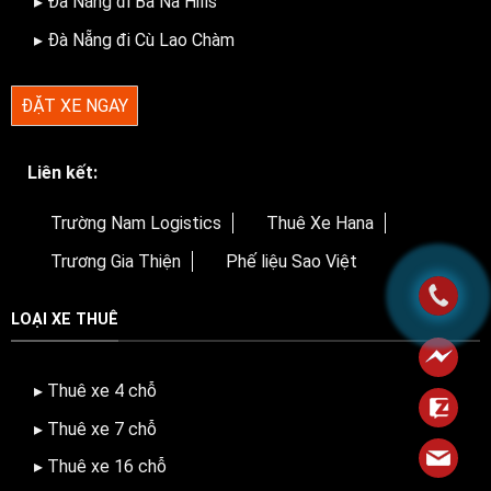
▸ Đà Nẵng đi Bà Nà Hills
▸ Đà Nẵng đi Cù Lao Chàm
ĐẶT XE NGAY
Liên kết:
Trường Nam Logistics
Thuê Xe Hana
Trương Gia Thiện
Phế liệu Sao Việt
LOẠI XE THUÊ
▸ Thuê xe 4 chỗ
▸ Thuê xe 7 chỗ
▸ Thuê xe 16 chỗ