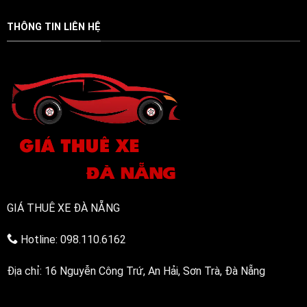
Mặt
thịt
nhanh
(Phục
bằng
gọn
vụ
THÔNG TIN LIÊN HỆ
điện
24/7)
bền
bỉ,
đa
năng
GIÁ THUÊ XE ĐÀ NẴNG
Hotline: 098.110.6162
Địa chỉ: 16 Nguyễn Công Trứ, An Hải, Sơn Trà, Đà Nẵng