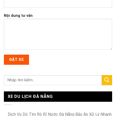
Nội dung tư vấn
XE DU LỊCH ĐÀ NẴNG
Dịch Vụ Dò Tìm Rò Rỉ Nước Đà Nẵng Bảo Ân Xử Lý Nhanh