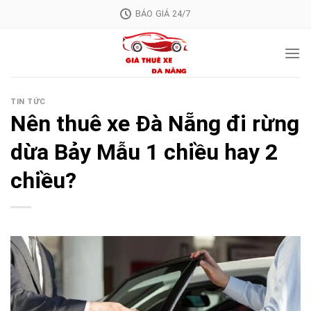
Skip
BÁO GIÁ 24/7
to
content
TIN TỨC
Nên thuê xe Đà Nẵng đi rừng
dừa Bảy Mẫu 1 chiều hay 2
chiều?