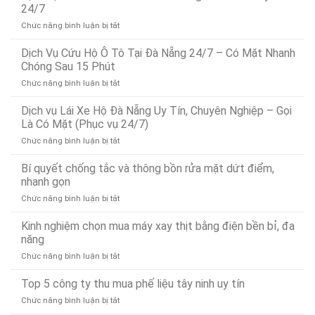
24/7
ở
Chức năng bình luận bị tắt
Dịch
Vụ
Dịch Vụ Cứu Hộ Ô Tô Tại Đà Nẵng 24/7 – Có Mặt Nhanh
Dò
Chóng Sau 15 Phút
Tìm
ở
Chức năng bình luận bị tắt
Rò
Dịch
Rỉ
Vụ
Dịch vụ Lái Xe Hộ Đà Nẵng Uy Tín, Chuyên Nghiệp – Gọi
Nước
Cứu
Đà
Là Có Mặt (Phục vụ 24/7)
Hộ
Nẵng
ở
Chức năng bình luận bị tắt
Ô
Bảo
Dịch
Tô
Ân
vụ
Bí quyết chống tắc và thông bồn rửa mặt dứt điểm,
Tại
Xử
Lái
Đà
nhanh gọn
Lý
Xe
Nẵng
Nhanh
ở
Chức năng bình luận bị tắt
Hộ
24/7
24/7
Bí
Đà
–
quyết
Kinh nghiệm chọn mua máy xay thịt bằng điện bền bỉ, đa
Nẵng
Có
chống
Uy
năng
Mặt
tắc
Tín,
Nhanh
ở
Chức năng bình luận bị tắt
và
Chuyên
Chóng
Kinh
thông
Nghiệp
Sau
nghiệm
Top 5 công ty thu mua phế liệu tây ninh uy tín
bồn
–
15
chọn
rửa
Gọi
Phút
ở
Chức năng bình luận bị tắt
mua
mặt
Là
Top