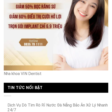
bé
Hà
Nội
Nha khoa VIN Dentist
TIN TỨC NỔI BẬT
Dịch Vụ Dò Tìm Rò Rỉ Nước Đà Nẵng Bảo Ân Xử Lý Nhanh
24/7