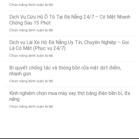
ở
Chức năng bình luận bị tắt
Dịch
Vụ
Dịch Vụ Cứu Hộ Ô Tô Tại Đà Nẵng 24/7 – Có Mặt Nhanh
Dò
Chóng Sau 15 Phút
Tìm
ở
Chức năng bình luận bị tắt
Rò
Dịch
Rỉ
Vụ
Dịch vụ Lái Xe Hộ Đà Nẵng Uy Tín, Chuyên Nghiệp – Gọi
Nước
Cứu
Đà
Là Có Mặt (Phục vụ 24/7)
Hộ
Nẵng
ở
Chức năng bình luận bị tắt
Ô
Bảo
Dịch
Tô
Ân
vụ
Bí quyết chống tắc và thông bồn rửa mặt dứt điểm,
Tại
Xử
Lái
Đà
nhanh gọn
Lý
Xe
Nẵng
Nhanh
ở
Chức năng bình luận bị tắt
Hộ
24/7
24/7
Bí
Đà
–
quyết
Kinh nghiệm chọn mua máy xay thịt bằng điện bền bỉ, đa
Nẵng
Có
chống
Uy
năng
Mặt
tắc
Tín,
Nhanh
ở
Chức năng bình luận bị tắt
và
Chuyên
Chóng
Kinh
thông
Nghiệp
Sau
nghiệm
bồn
–
15
chọn
rửa
Gọi
Phút
mua
mặt
Là
máy
dứt
Có
xay
điểm,