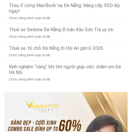
máy
dứt
Có
5
Thay ổ cứng MacBook tại Đà Nẵng: Nâng cấp SSD lấy
xay
điểm,
Mặt
công
ngay!
thịt
nhanh
(Phục
ty
bằng
gọn
vụ
ở
Chức năng bình luận bị tắt
thu
điện
24/7)
Thay
mua
bền
ổ
Thuê xe Sedona Đà Nẵng đi bán đảo Sơn Trà uy tín
phế
bỉ,
cứng
liệu
đa
ở
Chức năng bình luận bị tắt
MacBook
tây
năng
Thuê
tại
ninh
xe
Thuê xe 16 chỗ Đà Nẵng đi Hội An giá rẻ 2026
Đà
uy
Sedona
Nẵng:
tín
ở
Chức năng bình luận bị tắt
Đà
Nâng
Thuê
Nẵng
cấp
xe
Kinh nghiệm “vàng” khi tìm người giúp việc chăm em bé
đi
SSD
16
Hà Nội
bán
lấy
chỗ
đảo
ngay!
ở
Chức năng bình luận bị tắt
Đà
Sơn
Kinh
Nẵng
Trà
nghiệm
đi
uy
“vàng”
Hội
tín
khi
An
tìm
giá
người
rẻ
giúp
2026
việc
chăm
em