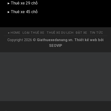
▸ Thuê xe 29 chỗ
▸ Thuê xe 45 chỗ
▸ HOME
LOẠI THUÊ XE
THUÊ XE DU LỊCH
ĐẶT XE
TIN TỨC
Copyright 2026 ©
Giathuexedanang.vn.
Thiết kế web
bởi
SEOVIP
×