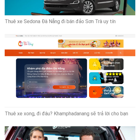
Thuê xe Sedona Đà Nẵng đi bán đảo Sơn Trà uy tín
Thuê xe xong, đi đâu? Khamphadanang sẽ trả lời cho bạn