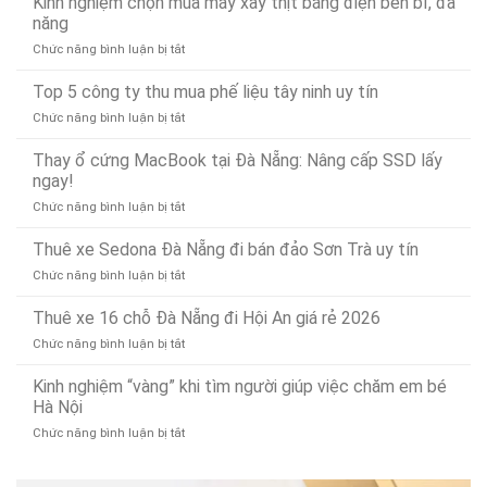
Kinh nghiệm chọn mua máy xay thịt bằng điện bền bỉ, đa
Có
chống
Uy
năng
Mặt
tắc
Tín,
Nhanh
ở
Chức năng bình luận bị tắt
và
Chuyên
Chóng
Kinh
thông
Nghiệp
Sau
nghiệm
Top 5 công ty thu mua phế liệu tây ninh uy tín
bồn
–
15
chọn
rửa
Gọi
Phút
ở
Chức năng bình luận bị tắt
mua
mặt
Là
Top
máy
dứt
Có
5
Thay ổ cứng MacBook tại Đà Nẵng: Nâng cấp SSD lấy
xay
điểm,
Mặt
công
ngay!
thịt
nhanh
(Phục
ty
bằng
gọn
vụ
ở
Chức năng bình luận bị tắt
thu
điện
24/7)
Thay
mua
bền
ổ
Thuê xe Sedona Đà Nẵng đi bán đảo Sơn Trà uy tín
phế
bỉ,
cứng
liệu
đa
ở
Chức năng bình luận bị tắt
MacBook
tây
năng
Thuê
tại
ninh
xe
Thuê xe 16 chỗ Đà Nẵng đi Hội An giá rẻ 2026
Đà
uy
Sedona
Nẵng:
tín
ở
Chức năng bình luận bị tắt
Đà
Nâng
Thuê
Nẵng
cấp
xe
Kinh nghiệm “vàng” khi tìm người giúp việc chăm em bé
đi
SSD
16
Hà Nội
bán
lấy
chỗ
đảo
ngay!
ở
Chức năng bình luận bị tắt
Đà
Sơn
Kinh
Nẵng
Trà
nghiệm
đi
uy