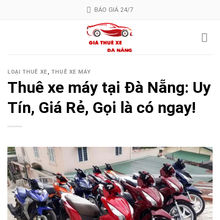
Skip
BÁO GIÁ 24/7
to
content
LOẠI THUÊ XE
,
THUÊ XE MÁY
Thuê xe máy tại Đà Nẵng: Uy
Tín, Giá Rẻ, Gọi là có ngay!