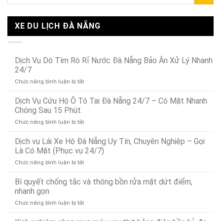
XE DU LỊCH ĐÀ NẴNG
Dịch Vụ Dò Tìm Rò Rỉ Nước Đà Nẵng Bảo Ân Xử Lý Nhanh
24/7
ở
Chức năng bình luận bị tắt
Dịch
Vụ
Dịch Vụ Cứu Hộ Ô Tô Tại Đà Nẵng 24/7 – Có Mặt Nhanh
Dò
Chóng Sau 15 Phút
Tìm
ở
Chức năng bình luận bị tắt
Rò
Dịch
Rỉ
Vụ
Dịch vụ Lái Xe Hộ Đà Nẵng Uy Tín, Chuyên Nghiệp – Gọi
Nước
Cứu
Đà
Là Có Mặt (Phục vụ 24/7)
Hộ
Nẵng
ở
Chức năng bình luận bị tắt
Ô
Bảo
Dịch
Tô
Ân
vụ
Bí quyết chống tắc và thông bồn rửa mặt dứt điểm,
Tại
Xử
Lái
Đà
nhanh gọn
Lý
Xe
Nẵng
Nhanh
ở
Chức năng bình luận bị tắt
Hộ
24/7
24/7
Bí
Đà
–
quyết
Nẵng