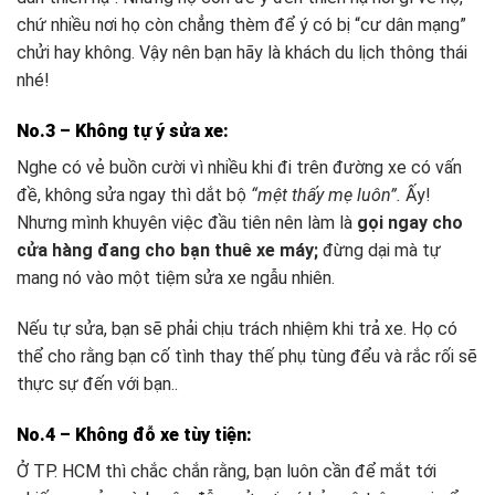
chứ nhiều nơi họ còn chẳng thèm để ý có bị “cư dân mạng”
chửi hay không. Vậy nên bạn hãy là khách du lịch thông thái
nhé!
No.3 –
Không tự ý sửa xe:
Nghe có vẻ buồn cười vì nhiều khi đi trên đường xe có vấn
đề, không sửa ngay thì dắt bộ
“mệt thấy mẹ luôn”.
Ấy!
Nhưng mình khuyên việc đầu tiên nên làm là
gọi ngay cho
cửa hàng đang cho bạn thuê xe máy;
đừng dại mà tự
mang nó vào một tiệm sửa xe ngẫu nhiên.
Nếu tự sửa, bạn sẽ phải chịu trách nhiệm khi trả xe. Họ có
thể cho rằng bạn cố tình thay thế phụ tùng đểu và rắc rối sẽ
thực sự đến với bạn..
No.4 –
Không đỗ xe tùy tiện:
Ở TP. HCM thì chắc chắn rằng, bạn luôn cần để mắt tới