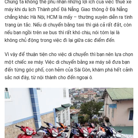
Chúng ta không thể phủ nhận những lợi ích của việc thuê xe
máy khi du lịch Thành phố Đà Nẵng. Giao thông ở Đà Nẵng
chẳng khác Hà Nội, HCM là mấy – thường xuyên diễn ra tình
trạng ùn tắc. Nếu di chuyển bằng taxi thì giá cả rất đắt, còn
nếu bạn ngồi trên xe bus thì rất khó chịu, nói tóm lại là
không chủ động trong việc đi lại giữa các điểm đến.
Vì vậy để thuận tiện cho việc di chuyển thì bạn nên lựa chọn
một chiếc xe máy. Việc di chuyển bằng xe máy sẽ đưa bạn
đến từng góc phố, con hẻm của Sài Gòn, khám phá hết cảnh
sắc nơi đây, từ nội thành cho đến ngoại ô.