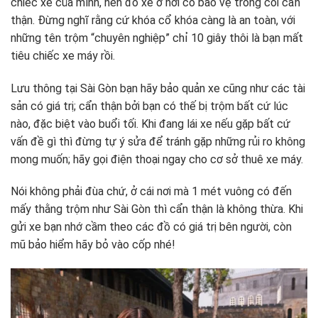
chiếc xe của mình, nên đỗ xe ở nơi có bảo vệ trông coi cẩn
thận. Đừng nghĩ rằng cứ khóa cổ khóa càng là an toàn, với
những tên trộm “chuyên nghiệp” chỉ 10 giây thôi là bạn mất
tiêu chiếc xe máy rồi.
Lưu thông tại Sài Gòn bạn hãy bảo quản xe cũng như các tài
sản có giá trị; cẩn thận bởi bạn có thế bị trộm bất cứ lúc
nào, đặc biệt vào buổi tối. Khi đang lái xe nếu gặp bất cứ
vấn đề gì thì đừng tự ý sửa để tránh gặp những rủi ro không
mong muốn; hãy gọi điện thoại ngay cho cơ sở thuê xe máy.
Nói không phải đùa chứ, ở cái nơi mà 1 mét vuông có đến
mấy thằng trộm như Sài Gòn thì cẩn thận là không thừa. Khi
gửi xe bạn nhớ cầm theo các đồ có giá trị bên người, còn
mũ bảo hiểm hãy bỏ vào cốp nhé!