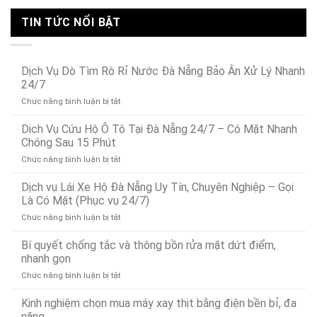
TIN TỨC NỔI BẬT
Dịch Vụ Dò Tìm Rò Rỉ Nước Đà Nẵng Bảo Ân Xử Lý Nhanh
24/7
ở
Chức năng bình luận bị tắt
Dịch
Vụ
Dịch Vụ Cứu Hộ Ô Tô Tại Đà Nẵng 24/7 – Có Mặt Nhanh
Dò
Chóng Sau 15 Phút
Tìm
ở
Chức năng bình luận bị tắt
Rò
Dịch
Rỉ
Vụ
Dịch vụ Lái Xe Hộ Đà Nẵng Uy Tín, Chuyên Nghiệp – Gọi
Nước
Cứu
Đà
Là Có Mặt (Phục vụ 24/7)
Hộ
Nẵng
ở
Chức năng bình luận bị tắt
Ô
Bảo
Dịch
Tô
Ân
vụ
Bí quyết chống tắc và thông bồn rửa mặt dứt điểm,
Tại
Xử
Lái
Đà
nhanh gọn
Lý
Xe
Nẵng
Nhanh
ở
Chức năng bình luận bị tắt
Hộ
24/7
24/7
Bí
Đà
–
quyết
Kinh nghiệm chọn mua máy xay thịt bằng điện bền bỉ, đa
Nẵng
Có
chống
Uy
năng
Mặt