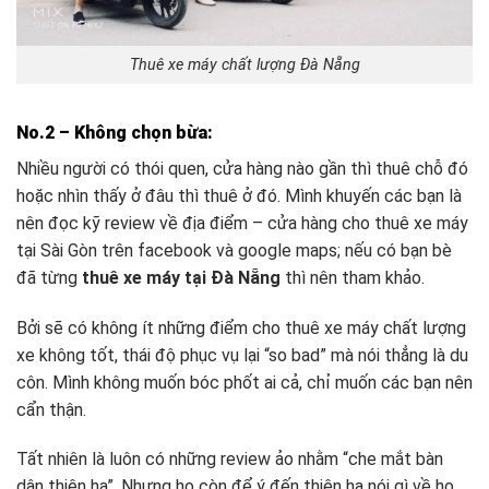
Thuê xe máy chất lượng Đà Nẵng
No.2 –
Không chọn bừa:
Nhiều người có thói quen, cửa hàng nào gần thì thuê chỗ đó
hoặc nhìn thấy ở đâu thì thuê ở đó. Mình khuyến các bạn là
nên đọc kỹ review về địa điểm – cửa hàng cho thuê xe máy
tại Sài Gòn trên facebook và google maps; nếu có bạn bè
đã từng
thuê xe máy tại Đà Nẵng
thì nên tham khảo.
Bởi sẽ có không ít những điểm cho thuê xe máy chất lượng
xe không tốt, thái độ phục vụ lại “so bad” mà nói thẳng là du
côn. Mình không muốn bóc phốt ai cả, chỉ muốn các bạn nên
cẩn thận.
Tất nhiên là luôn có những review ảo nhằm “che mắt bàn
dân thiên hạ”. Nhưng họ còn để ý đến thiên hạ nói gì về họ,