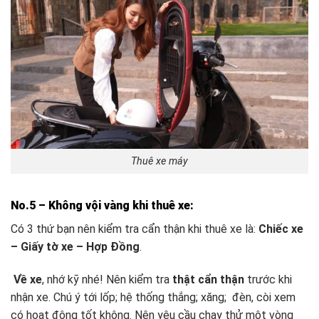
Thuê xe máy
No.5 –
Không vội vàng khi thuê xe:
Có 3 thứ bạn nên kiểm tra cẩn thận khi thuê xe là:
Chiếc xe
– Giấy tờ xe – Hợp Đồng
.
Về xe
, nhớ kỹ nhé! Nên kiểm tra
thật cẩn thận
trước khi
nhận xe. Chú ý tới lốp; hệ thống thắng; xăng; đèn, còi xem
có hoạt động tốt không. Nên yêu cầu chạy thử một vòng