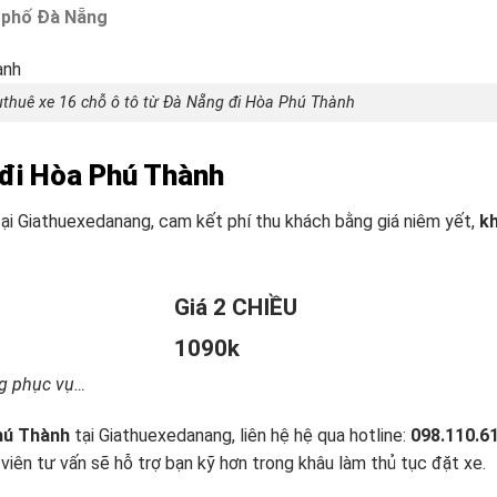
h phố Đà Nẵng
thuê xe 16 chỗ ô tô từ Đà Nẵng đi Hòa Phú Thành
đi Hòa Phú Thành
tại Giathuexedanang, cam kết phí thu khách bằng giá niêm yết,
k
Giá 2 CHIỀU
1090k
ng phục vụ…
hú Thành
tại Giathuexedanang, liên hệ hệ qua hotline:
098.110.6
viên tư vấn sẽ hỗ trợ bạn kỹ hơn trong khâu làm thủ tục đặt xe.