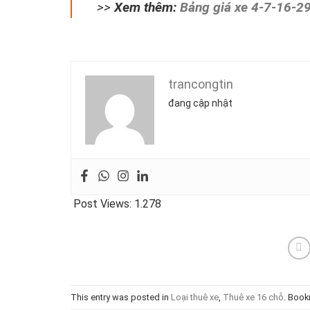
>>
Xem thêm:
Bảng giá xe 4-7-16-2
trancongtin
đang cập nhật
Post Views:
1.278
This entry was posted in
Loại thuê xe
,
Thuê xe 16 chỗ
. Book