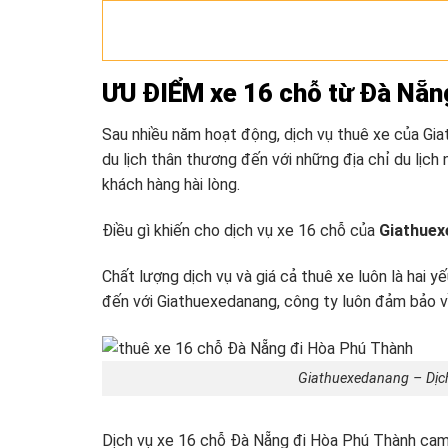
ƯU ĐIỂM xe 16 chỗ từ Đà Nẵn
Sau nhiều năm hoạt động, dịch vụ thuê xe của Gi
du lịch thân thương đến với những địa chỉ du lịch 
khách hàng hài lòng.
Điều gì khiến cho dịch vụ xe 16 chỗ của
Giathue
Chất lượng dịch vụ và giá cả thuê xe luôn là hai yế
đến với Giathuexedanang, công ty luôn đảm bảo v
Giathuexedanang – Dịc
Dịch vụ xe 16 chỗ Đà Nẵng đi Hòa Phú Thành cam