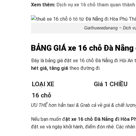
Xem thêm:
Dịch vụ xe 16 chỗ tham quan thàn
Giathuexedanang – Dịch vụ
BẢNG GIÁ xe 16 chỗ Đà Nẵng 
Đây là bảng giá đặt xe 16 chỗ Đà Nẵng đi Hội An 
hét giá, tăng giá
theo đường đi.
LOẠI XE
Giá 1 CHIỀU
16 chỗ
ƯU THẾ hơn hẳn taxi & Grab cả về giá & chất lượ
Nếu bạn muốn đ
ặt xe 16 chỗ Đà Nẵng đi Hòa P
đặt xe và ngày khởi hành, điểm đón nhé. Các nhân 