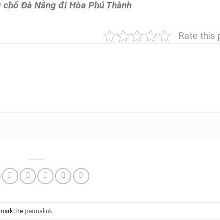
9 chỗ Đà Nẵng đi Hòa Phú Thành
Rate this 
mark the
permalink
.