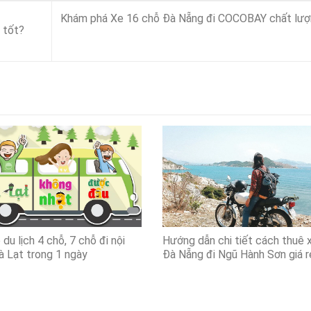
Khám phá Xe 16 chỗ Đà Nẵng đi COCOBAY chất lượ
 tốt?
du lịch 4 chỗ, 7 chỗ đi nội
Hướng dẫn chi tiết cách thuê 
à Lạt trong 1 ngày
Đà Nẵng đi Ngũ Hành Sơn giá r