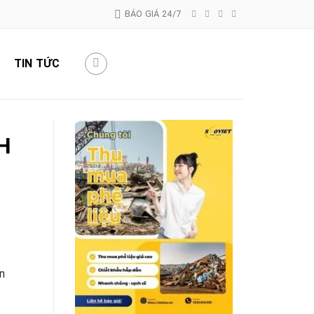
BÁO GIÁ 24/7
TIN TỨC
H
n