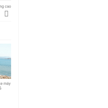
ng cao
xe máy
ẻ