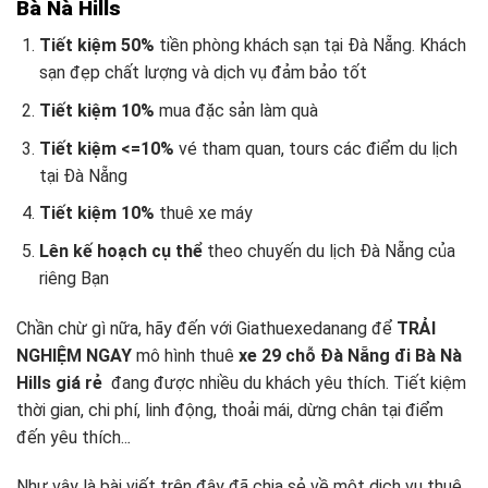
Bà Nà Hills
Tiết kiệm 50%
tiền phòng khách sạn tại Đà Nẵng. Khách
sạn đẹp chất lượng và dịch vụ đảm bảo tốt
Tiết kiệm 10%
mua đặc sản làm quà
Tiết kiệm <=10%
vé tham quan, tours các điểm du lịch
tại Đà Nẵng
Tiết kiệm 10%
thuê xe máy
Lên kế hoạch cụ thể
theo chuyến du lịch Đà Nẵng
của
riêng Bạn
Chần chừ gì nữa, hãy đến với Giathuexedanang để
TRẢI
NGHIỆM NGAY
mô hình thuê
xe 29 chỗ Đà Nẵng đi Bà Nà
Hills giá rẻ
đang được nhiều du khách yêu thích. Tiết kiệm
thời gian, chi phí, linh động, thoải mái, dừng chân tại điểm
đến yêu thích..
.
Như vậy là bài viết trên đây đã chia sẻ về một dịch vụ thuê