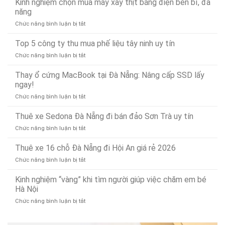
Kinh nghiệm chọn mua máy xay thịt bằng điện bền bỉ, đa
Nẵng
Có
chống
Uy
năng
Mặt
tắc
Tín,
Nhanh
ở
Chức năng bình luận bị tắt
và
Chuyên
Chóng
Kinh
thông
Nghiệp
Sau
nghiệm
Top 5 công ty thu mua phế liệu tây ninh uy tín
bồn
–
15
chọn
rửa
Gọi
Phút
ở
Chức năng bình luận bị tắt
mua
mặt
Là
Top
máy
dứt
Có
5
Thay ổ cứng MacBook tại Đà Nẵng: Nâng cấp SSD lấy
xay
điểm,
Mặt
công
ngay!
thịt
nhanh
(Phục
ty
bằng
gọn
vụ
ở
Chức năng bình luận bị tắt
thu
điện
24/7)
Thay
mua
bền
ổ
Thuê xe Sedona Đà Nẵng đi bán đảo Sơn Trà uy tín
phế
bỉ,
cứng
liệu
đa
ở
Chức năng bình luận bị tắt
MacBook
tây
năng
Thuê
tại
ninh
xe
Thuê xe 16 chỗ Đà Nẵng đi Hội An giá rẻ 2026
Đà
uy
Sedona
Nẵng:
tín
ở
Chức năng bình luận bị tắt
Đà
Nâng
Thuê
Nẵng
cấp
xe
Kinh nghiệm “vàng” khi tìm người giúp việc chăm em bé
đi
SSD
16
Hà Nội
bán
lấy
chỗ
đảo
ngay!
ở
Chức năng bình luận bị tắt
Đà
Sơn
Kinh
Nẵng
Trà
nghiệm
đi
uy