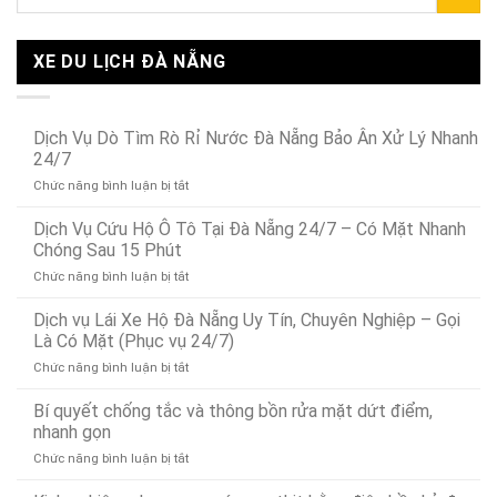
XE DU LỊCH ĐÀ NẴNG
Dịch Vụ Dò Tìm Rò Rỉ Nước Đà Nẵng Bảo Ân Xử Lý Nhanh
24/7
ở
Chức năng bình luận bị tắt
Dịch
Vụ
Dịch Vụ Cứu Hộ Ô Tô Tại Đà Nẵng 24/7 – Có Mặt Nhanh
Dò
Chóng Sau 15 Phút
Tìm
ở
Chức năng bình luận bị tắt
Rò
Dịch
Rỉ
Vụ
Dịch vụ Lái Xe Hộ Đà Nẵng Uy Tín, Chuyên Nghiệp – Gọi
Nước
Cứu
Đà
Là Có Mặt (Phục vụ 24/7)
Hộ
Nẵng
ở
Chức năng bình luận bị tắt
Ô
Bảo
Dịch
Tô
Ân
vụ
Bí quyết chống tắc và thông bồn rửa mặt dứt điểm,
Tại
Xử
Lái
Đà
nhanh gọn
Lý
Xe
Nẵng
Nhanh
ở
Chức năng bình luận bị tắt
Hộ
24/7
24/7
Bí
Đà
–
quyết