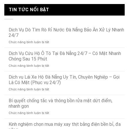
TIN TỨC NỔI BẬT
Dịch Vụ Dò Tìm Rò Rỉ Nước Đà Nẵng Bảo Ân Xử Lý Nhanh
24/7
ở
Chức năng bình luận bị tắt
Dịch
Vụ
Dịch Vụ Cứu Hộ Ô Tô Tại Đà Nẵng 24/7 – Có Mặt Nhanh
Dò
Chóng Sau 15 Phút
Tìm
ở
Chức năng bình luận bị tắt
Rò
Dịch
Rỉ
Vụ
Dịch vụ Lái Xe Hộ Đà Nẵng Uy Tín, Chuyên Nghiệp – Gọi
Nước
Cứu
Đà
Là Có Mặt (Phục vụ 24/7)
Hộ
Nẵng
ở
Chức năng bình luận bị tắt
Ô
Bảo
Dịch
Tô
Ân
vụ
Bí quyết chống tắc và thông bồn rửa mặt dứt điểm,
Tại
Xử
Lái
Đà
nhanh gọn
Lý
Xe
Nẵng
Nhanh
ở
Chức năng bình luận bị tắt
Hộ
24/7
24/7
Bí
Đà
–
quyết
Kinh nghiệm chọn mua máy xay thịt bằng điện bền bỉ, đa
Nẵng
Có
chống
Uy